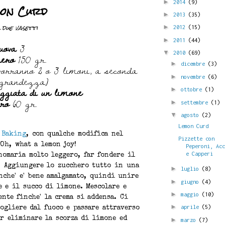
►
2014
(9)
on Curd
►
2013
(35)
 due vasetti
►
2012
(15)
►
2011
(44)
uova
3
hero
150 gr.
▼
2010
(69)
vorranno 2 o 3 limoni, a seconda
►
dicembre
(3)
 grandezza)
►
novembre
(6)
ggiata di un limone
►
ottobre
(1)
rro
60 gr.
►
settembre
(1)
▼
agosto
(2)
Lemon Curd
 Baking
, con qualche modifica nel
Pizzette con
Oh, what a lemon joy!
Peperoni, Ac
e Capperi
omaria molto leggero, far fondere il
. Aggiungere lo zucchero tutto in una
►
luglio
(8)
nche' e' bene amalgamato, quindi unire
►
giugno
(4)
e e il succo di limone. Mescolare e
►
maggio
(10)
nte finche' la crema si addensa. Ci
►
aprile
(5)
ogliere dal fuoco e passare attraverso
er eliminare la scorza di limone ed
►
marzo
(7)