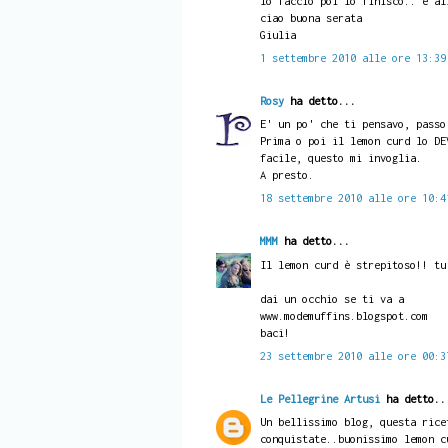
lo faccio poi lo finisco.. e al
ciao buona serata
Giulia
1 settembre 2010 alle ore 13:39
Rosy
ha detto...
E' un po' che ti pensavo, passo
Prima o poi il lemon curd lo DE
facile, questo mi invoglia.
A presto.
18 settembre 2010 alle ore 10:4
MMM
ha detto...
Il lemon curd è strepitoso!! tu
dai un occhio se ti va a
www.modemuffins.blogspot.com
baci!
23 settembre 2010 alle ore 00:3
Le Pellegrine Artusi
ha detto..
Un bellissimo blog, questa rice
conquistate..buonissimo lemon c