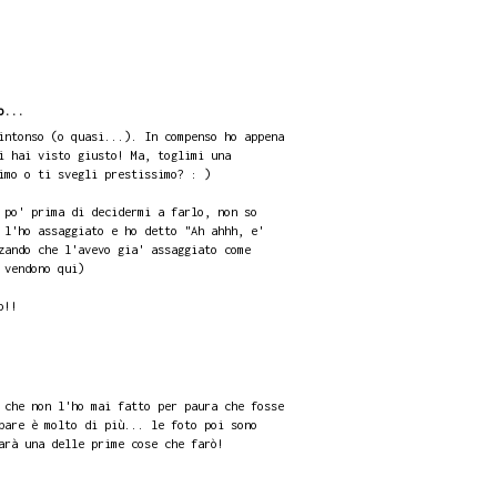
o...
intonso (o quasi...). In compenso ho appena
i hai visto giusto! Ma, toglimi una
imo o ti svegli prestissimo? : )
 po' prima di decidermi a farlo, non so
 l'ho assaggiato e ho detto "Ah ahhh, e'
zando che l'avevo gia' assaggiato come
 vendono qui)
o!!
 che non l'ho mai fatto per paura che fosse
pare è molto di più... le foto poi sono
arà una delle prime cose che farò!