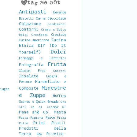
Antipasti
Bevande
Biscotti
Carne
Cioccolato
Colazione
Condimenti
Contorni
Creme e Salse
Crostate
Dolci
Crostacei
Cucina
Cucina Americana
Etnica
DIY (Do It
Dolci
Yourself)
Formaggi e Latticini
Frutta
Fotografia
Gluten Free
Gnocchi
Insalate
Luoghi e
Marmellate e
Persone
Minestre
Composte
ciughe
e Zuppe
Muffins
Scones e Quick Breads
One
Girl Va al Cinema
OT
Pane and Co.
Pasta
Pesce
Pasta Ripiena
Pizza
Primi Piatti
Pollo
Prodotti della
Terra
Ricette-
Raw