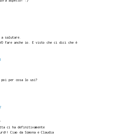
lora aspetto! :)
 a salutare.
VO fare anche io. E visto che ci dici che è
1
 poi per cosa lo usi?
7
.
tta ci ha definitivamente
urd!! Ciao da Simona e Claudia