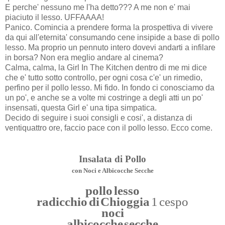
E perche' nessuno me l'ha detto??? A me non e' mai
piaciuto il lesso. UFFAAAA!
Panico. Comincia a prendere forma la prospettiva di vivere
da qui all'eternita' consumando cene insipide a base di pollo
lesso. Ma proprio un pennuto intero dovevi andarti a infilare
in borsa? Non era meglio andare al cinema?
Calma, calma, la Girl In The Kitchen dentro di me mi dice
che e' tutto sotto controllo, per ogni cosa c'e' un rimedio,
perfino per il pollo lesso. Mi fido. In fondo ci conosciamo da
un po', e anche se a volte mi costringe a degli atti un po'
insensati, questa Girl e' una tipa simpatica.
Decido di seguire i suoi consigli e cosi', a distanza di
ventiquattro ore, faccio pace con il pollo lesso. Ecco come.
Insalata di Pollo
con Noci e Albicocche Secche
pollo lesso
radicchio di Chioggia
1 cespo
noci
albicocche secche