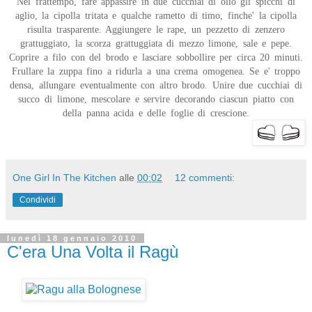
Nel frattempo, fare appassire in due cucchiai di olio gli spicchi di
aglio, la cipolla tritata e qualche rametto di timo, finche' la cipolla
risulta trasparente. Aggiungere le rape, un pezzetto di zenzero
grattuggiato, la scorza grattuggiata di mezzo limone, sale e pepe.
Coprire a filo con del brodo e lasciare sobbollire per circa 20 minuti.
Frullare la zuppa fino a ridurla a una crema omogenea. Se e' troppo
densa, allungare eventualmente con altro brodo. Unire due cucchiai di
succo di limone, mescolare e servire decorando ciascun piatto con
della panna acida e delle foglie di crescione.
One Girl In The Kitchen
alle
00:02
12 commenti:
Condividi
lunedì 18 gennaio 2010
C'era Una Volta il Ragù