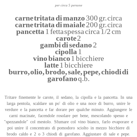
per circa 5 persone
carne tritata di manzo
300 gr. circa
carne tritata di maiale
200 gr. circa
pancetta
1 fetta spessa circa 1/2 cm
carote
2
gambi di sedano
2
cipolla
1
vino bianco
1 bicchiere
latte
1 bicchiere
burro, olio, brodo, sale, pepe, chiodi di
garofano
q.b.
Tritare finemente le carote, il sedano, la cipolla e la pancetta. In una
larga pentola, scaldare un po' di olio e una noce di burro, unire le
verdure e la pancetta e far dorare per qualche minuto. Aggiungere le
carni macinate, facendole rosolare per bene, mescolando spesso e
"spezzandole" col mestolo. Sfumare col vino bianco, farlo evaporare e
poi unire il concentrato di pomodoro sciolto in mezzo bicchiere di
brodo caldo e 2 o 3 chiodi di garofano. Aggiustare di sale e pepe.