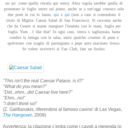
un po' come quella ritratta qui sotto). Altra regola sarebbe quella di
presentare le foglie intere sul piatto, anche se a tutt'oggi conosco solo
due posti in cui lo fanno,
qui
e
qui
(non a caso si contendono il
titolo di Miglior Caesar Salad di San Francisco). Si racconta anche
che da Cesare si usasse mangiare l'insalata con le mani, foglia per
foglia. Yum....I like that! In ogni caso, intera o tagliuzzata, basta
condire la lattuga con la salsa, unire qualche crostino di pane e
spolverare con scaglie di parmigiano e pepe nero macinato fresco.
Se volete iscrivervi al Fan Club, fate un fischio.
"This isn't the real Caesar Palace, is it?"
"What do you mean?"
"Did...ehm...did Caesar live here?"
"Ehm...no!"
"I didn't think so!"
(Z. Galifianakis, riferendosi al famoso casino' di Las Vegas,
The Hangover
, 2009)
Avvertenza: la citazione c'entra come i cavoli a merenda (o