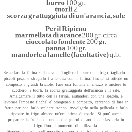
burro
100 gr.
tuorli
2
scorza grattuggiata di un'arancia, sale
Per il Ripieno
marmellata di arance
200 gr. circa
cioccolato fondente
200 gr.
panna
100 gr.
mandorle a lamelle (facoltative)
q.b.
Setacciare la farina sulla tavola. Togliere il burro dal frigo, tagliarlo a
piccoli pezzi e sfregarlo fra le dita con la farina, finche' si ottiene un
composto a grandi briciole. Fare una fontana in mezzo e mettere lo
zucchero, i tuorli, la scorza grattuggiata dell'arancia e il sale.
Amalgamare il tutto con la farina, aiutandosi con una spatola, e
lavorare l'impasto finche' e' omogeneo e compatto, cercando di fare in
fretta per non farlo scaldare troppo. Avvolgerlo nella pellicola e farlo
riposare in frigo almeno un'ora prima di usarlo. Si puo' anche
preparare la frolla con uno o due giorni di anticipo e lasciarla in
frigo fino al momento di utilizzarla.
Stendere la frolla nell'apposito stampo, ricoprirla con carta forno e