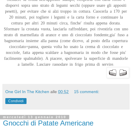
disporvi sopra uno strato di legumi secchi (oppure usare gli appositi
pesetti), per evitare che si alzi troppo in cottura. Cuocerla a 170 per
20 minuti, poi togliere i legumi e la carta forno e continuare la
cottura per altri 20 minuti circa, finche' risulta appena dorata.
Sformare la crostata vuota, lasciarla raffreddare, poi rivestirla con uno
strato di marmellata di arance e uno di cioccolato fondente,gia' fuso a
bagnomaria insieme alla panna (come dicevo, al posto della copertura
cioccolato+panna, questa volta ho usato la crema di cioccolato e
nocciole, fatta appena scaldare a bagnomaria in modo che fosse piu'
facilmente spalmabile). A piacere, spolverare la superficie di mandorle
a lamelle. Lasciare rassodare in frigo prima di servire.
One Girl In The Kitchen
alle
00:52
15 commenti:
Condividi
mercoledì 13 gennaio 2010
Gnocchi di Patate Americane