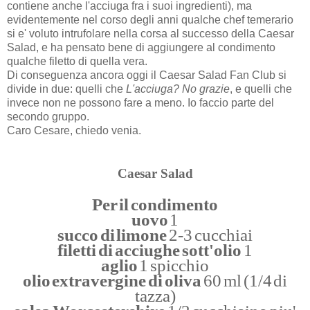
contiene anche l'acciuga fra i suoi ingredienti), ma
evidentemente nel corso degli anni qualche chef temerario
si e' voluto intrufolare nella corsa al successo della Caesar
Salad, e ha pensato bene di aggiungere al condimento
qualche filetto di quella vera.
Di conseguenza ancora oggi il Caesar Salad Fan Club si
divide in due: quelli che
L'acciuga? No grazie
, e quelli che
invece non ne possono fare a meno. Io faccio parte del
secondo gruppo.
Caro Cesare, chiedo venia.
Caesar Salad
Per il condimento
uovo
1
succo di limone
2-3 cucchiai
filetti di acciughe sott'olio
1
aglio
1 spicchio
olio extravergine di oliva
60 ml (1/4 di
tazza)