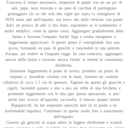
Trascorso il tempo necessario, insaporire le patate con un un po' di
sale, pepe, noce moscata e un paio di cucchiai di parmigiano
grattuggiato (lo so che solo due righe qui sopra vi consigliavo di
NON usare sale nell'impasto, ma trovo che nella versione con patate
dolci un pizzico di sale ci stia bene, soprattutto se il condimento e'
molto semplice, come in questo caso). Aggiungere gradualmente della
farina e lavorare l'impasto finche' lega e risulta omogeneo e
leggermente appiccicoso. A questo punto e' consigliabile fare una
prova, formando un paio di gnocchi e cuocendoli in una pentola
d'acqua, per vedere se l'impasto regge. In caso contrario, aggiungere
ancora della farina e lavorare ancora finche' si ottiene la consistenza
desiderata.
Infarinare leggermente il piano di lavoro, prendere un pezzo di
impasto e, facendolo rotolare con le mani, formare un cordone
cilindrico di circa 1.5 cm di spessore. Tagliare da questo gli gnocchi e
rigarli, facendoli passare a uno a uno sui rebbi di una forchetta e
premendo leggermente con le dita (per questa operazione, si puo'
anche fare ricorso all'apposita caccavella, il famoso quanto inutile
Rigagnocchi
, da me acquistato parecchi anni fa in preda a un
irrefrenabile impulso). Continuare in questo modo fino a esaurimento
dell'impasto.
Cuocere gli gnocchi in acqua salata in leggera ebollizione e scolarli