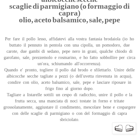
scaglie di parmigiano (o formaggio di
capra)
olio, aceto balsamico, sale, pepe
Per fare il pollo lesso, affidatevi alla vostra fantasia brodaiola (io ho
buttato il pennuto in pentola con una cipolla, un pomodoro, due
carote, due gambi di sedano, pepe nero in grani, qualche chiodo di
garofano, sale, prezzemolo e rosmarino, e ho fatto sobbollire per circa
un'ora, schiumando all'occorrenza).
Quando e' pronto, togliere il pollo dal brodo e sfilettarlo. Unire delle
albicocche secche tagliate a pezzi (o dell'uvetta rinvenuta in acqua),
condire con olio, aceto balsamico, sale, pepe e lasciare riposare in
frigo fino al giorno dopo.
Tagliare a listarelle sottili un cespo di radicchio, unire il pollo e la
frutta secca, una manciata di noci tostate in forno e tritate
grossolanamente, aggiustare il condimento, mescolare bene e cospargere
con delle scaglie di parmigiano o con del formaggio di capra
sbriciolato.