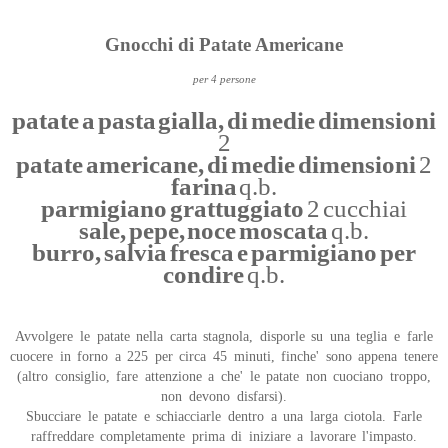
Gnocchi di Patate Americane
per 4 persone
patate a pasta gialla, di medie dimensioni
2
patate americane, di medie dimensioni
2
farina
q.b.
parmigiano grattuggiato
2 cucchiai
sale, pepe, noce moscata
q.b.
burro, salvia fresca e parmigiano per
condire
q.b.
Avvolgere le patate nella carta stagnola, disporle su una teglia e farle
cuocere in forno a 225 per circa 45 minuti, finche' sono appena tenere
(altro consiglio, fare attenzione a che' le patate non cuociano troppo,
non devono disfarsi).
Sbucciare le patate e schiacciarle dentro a una larga ciotola. Farle
raffreddare completamente prima di iniziare a lavorare l'impasto.