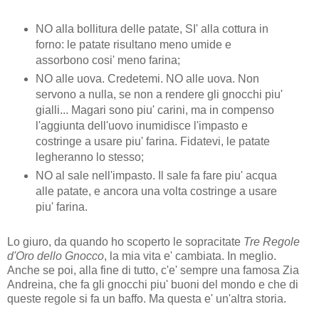
NO alla bollitura delle patate, SI' alla cottura in
forno: le patate risultano meno umide e
assorbono cosi' meno farina;
NO alle uova. Credetemi. NO alle uova. Non
servono a nulla, se non a rendere gli gnocchi piu'
gialli... Magari sono piu' carini, ma in compenso
l'aggiunta dell'uovo inumidisce l'impasto e
costringe a usare piu' farina. Fidatevi, le patate
legheranno lo stesso;
NO al sale nell'impasto. Il sale fa fare piu' acqua
alle patate, e ancora una volta costringe a usare
piu' farina.
Lo giuro, da quando ho scoperto le sopracitate
Tre Regole
d'Oro dello Gnocco
, la mia vita e' cambiata. In meglio.
Anche se poi, alla fine di tutto, c'e' sempre una famosa Zia
Andreina, che fa gli gnocchi piu' buoni del mondo e che di
queste regole si fa un baffo. Ma questa e' un'altra storia.