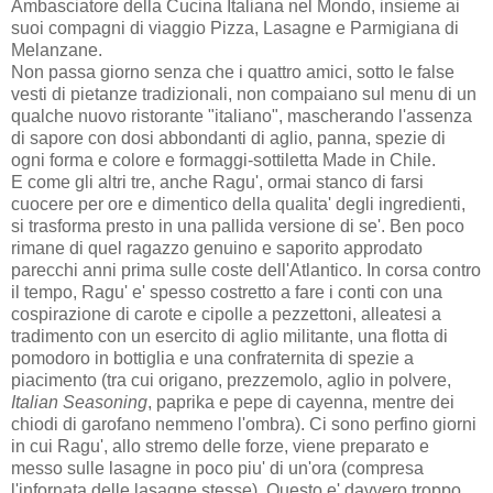
Ambasciatore della Cucina Italiana nel Mondo, insieme ai
suoi compagni di viaggio Pizza, Lasagne e Parmigiana di
Melanzane.
Non passa giorno senza che i quattro amici, sotto le false
vesti di pietanze tradizionali, non compaiano sul menu di un
qualche nuovo ristorante "italiano", mascherando l'assenza
di sapore con dosi abbondanti di aglio, panna, spezie di
ogni forma e colore e formaggi-sottiletta Made in Chile.
E come gli altri tre, anche Ragu', ormai stanco di farsi
cuocere per ore e dimentico della qualita' degli ingredienti,
si trasforma presto in una pallida versione di se'. Ben poco
rimane di quel ragazzo genuino e saporito approdato
parecchi anni prima sulle coste dell'Atlantico. In corsa contro
il tempo, Ragu' e' spesso costretto a fare i conti con una
cospirazione di carote e cipolle a pezzettoni, alleatesi a
tradimento con un esercito di aglio militante, una flotta di
pomodoro in bottiglia e una confraternita di spezie a
piacimento (tra cui origano, prezzemolo, aglio in polvere,
Italian Seasoning
, paprika e pepe di cayenna, mentre dei
chiodi di garofano nemmeno l'ombra). Ci sono perfino giorni
in cui Ragu', allo stremo delle forze, viene preparato e
messo sulle lasagne in poco piu' di un'ora (compresa
l'infornata delle lasagne stesse). Questo e' davvero troppo.