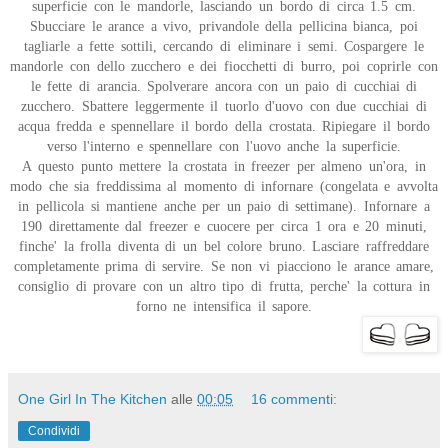
superficie con le mandorle, lasciando un bordo di circa 1.5 cm.
Sbucciare le arance a vivo, privandole della pellicina bianca, poi
tagliarle a fette sottili, cercando di eliminare i semi. Cospargere le
mandorle con dello zucchero e dei fiocchetti di burro, poi coprirle con
le fette di arancia. Spolverare ancora con un paio di cucchiai di
zucchero. Sbattere leggermente il tuorlo d'uovo con due cucchiai di
acqua fredda e spennellare il bordo della crostata. Ripiegare il bordo
verso l'interno e spennellare con l'uovo anche la superficie.
A questo punto mettere la crostata in freezer per almeno un'ora, in
modo che sia freddissima al momento di infornare (congelata e avvolta
in pellicola si mantiene anche per un paio di settimane). Infornare a
190 direttamente dal freezer e cuocere per circa 1 ora e 20 minuti,
finche' la frolla diventa di un bel colore bruno. Lasciare raffreddare
completamente prima di servire. Se non vi piacciono le arance amare,
consiglio di provare con un altro tipo di frutta, perche' la cottura in
forno ne intensifica il sapore.
One Girl In The Kitchen
alle
00:05
16 commenti:
Condividi