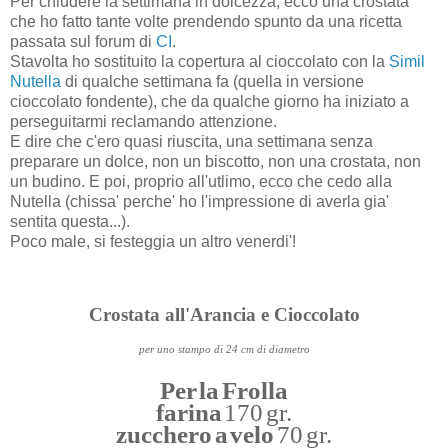
Per chiudere la settimana in dolcezza, ecco una crostata
che ho fatto tante volte prendendo spunto da una ricetta
passata sul forum di
CI
.
Stavolta ho sostituito la copertura al cioccolato con la
Simil
Nutella
di qualche settimana fa (quella in versione
cioccolato fondente), che da qualche giorno ha iniziato a
perseguitarmi reclamando attenzione.
E dire che c'ero quasi riuscita, una settimana senza
preparare un dolce, non un biscotto, non una crostata, non
un budino. E poi, proprio all'utlimo, ecco che cedo alla
Nutella (chissa' perche' ho l'impressione di averla gia'
sentita questa...).
Poco male, si festeggia un altro venerdi'!
Crostata all'Arancia e Cioccolato
per uno stampo di 24 cm di diametro
Per la Frolla
farina
170 gr.
zucchero a velo
70 gr.