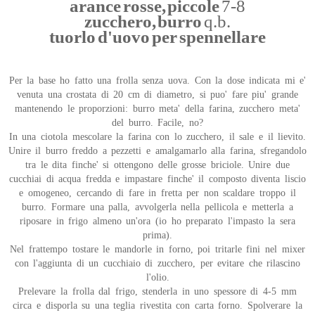
arance rosse, piccole
7-8
zucchero, burro
q.b.
tuorlo d'uovo per spennellare
Per la base ho fatto una frolla senza uova. Con la dose indicata mi e'
venuta una crostata di 20 cm di diametro, si puo' fare piu' grande
mantenendo le proporzioni: burro meta' della farina, zucchero meta'
del burro. Facile, no?
In una ciotola mescolare la farina con lo zucchero, il sale e il lievito.
Unire il burro freddo a pezzetti e amalgamarlo alla farina, sfregandolo
tra le dita finche' si ottengono delle grosse briciole. Unire due
cucchiai di acqua fredda e impastare finche' il composto diventa liscio
e omogeneo, cercando di fare in fretta per non scaldare troppo il
burro. Formare una palla, avvolgerla nella pellicola e metterla a
riposare in frigo almeno un'ora (io ho preparato l'impasto la sera
prima).
Nel frattempo tostare le mandorle in forno, poi tritarle fini nel mixer
con l'aggiunta di un cucchiaio di zucchero, per evitare che rilascino
l'olio.
Prelevare la frolla dal frigo, stenderla in uno spessore di 4-5 mm
circa e disporla su una teglia rivestita con carta forno. Spolverare la