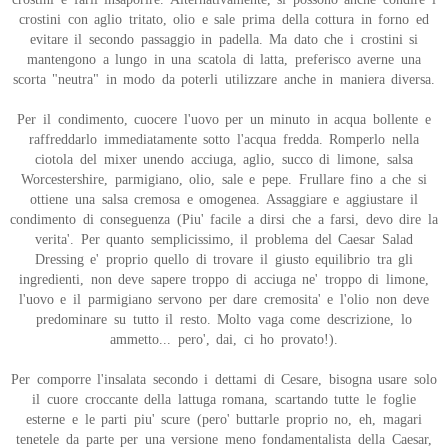
crostini con aglio tritato, olio e sale prima della cottura in forno ed
evitare il secondo passaggio in padella. Ma dato che i crostini si
mantengono a lungo in una scatola di latta, preferisco averne una
scorta "neutra" in modo da poterli utilizzare anche in maniera diversa.
Per il condimento, cuocere l'uovo per un minuto in acqua bollente e
raffreddarlo immediatamente sotto l'acqua fredda. Romperlo nella
ciotola del mixer unendo acciuga, aglio, succo di limone, salsa
Worcestershire, parmigiano, olio, sale e pepe. Frullare fino a che si
ottiene una salsa cremosa e omogenea. Assaggiare e aggiustare il
condimento di conseguenza (Piu' facile a dirsi che a farsi, devo dire la
verita'. Per quanto semplicissimo, il problema del Caesar Salad
Dressing e' proprio quello di trovare il giusto equilibrio tra gli
ingredienti, non deve sapere troppo di acciuga ne' troppo di limone,
l'uovo e il parmigiano servono per dare cremosita' e l'olio non deve
predominare su tutto il resto. Molto vaga come descrizione, lo
ammetto... pero', dai, ci ho provato!).
Per comporre l'insalata secondo i dettami di Cesare, bisogna usare solo
il cuore croccante della lattuga romana, scartando tutte le foglie
esterne e le parti piu' scure (pero' buttarle proprio no, eh, magari
tenetele da parte per una versione meno fondamentalista della Caesar,