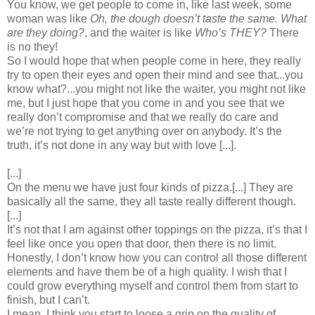
You know, we get people to come in, like last week, some
woman was like
Oh, the dough doesn’t taste the same. What
are they doing?
, and the waiter is like
Who’s THEY?
There
is no they!
So I would hope that when people come in here, they really
try to open their eyes and open their mind and see that...you
know what?...you might not like the waiter, you might not like
me, but I just hope that you come in and you see that we
really don’t compromise and that we really do care and
we’re not trying to get anything over on anybody. It’s the
truth, it’s not done in any way but with love [...].
[...]
On the menu we have just four kinds of pizza.[...] They are
basically all the same, they all taste really different though.
[...]
It’s not that I am against other toppings on the pizza, it’s that I
feel like once you open that door, then there is no limit.
Honestly, I don’t know how you can control all those different
elements and have them be of a high quality. I wish that I
could grow everything myself and control them from start to
finish, but I can’t.
I mean, I think you start to loose a grip on the quality of