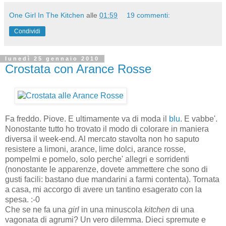
One Girl In The Kitchen
alle
01:59
19 commenti:
Condividi
lunedì 25 gennaio 2010
Crostata con Arance Rosse
Fa freddo. Piove. E ultimamente va di moda il
blu
. E vabbe'.
Nonostante tutto ho trovato il modo di colorare in maniera
diversa il week-end. Al mercato stavolta non ho saputo
resistere a limoni, arance, lime dolci, arance rosse,
pompelmi e pomelo, solo perche' allegri e sorridenti
(nonostante le apparenze, dovete ammettere che sono di
gusti facili: bastano due mandarini a farmi contenta). Tornata
a casa, mi accorgo di avere un tantino esagerato con la
spesa. :-0
Che se ne fa una
girl
in una minuscola
kitchen
di una
vagonata di agrumi? Un vero dilemma. Dieci spremute e