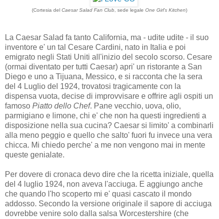
(Cortesia del
Caesar Salad Fan Club
, sede legale
One Girl's Kitchen
)
La Caesar Salad fa tanto California, ma - udite udite - il suo
inventore e' un tal Cesare Cardini, nato in Italia e poi
emigrato negli Stati Uniti all'inizio del secolo scorso. Cesare
(ormai diventato per tutti Caesar) apri' un ristorante a San
Diego e uno a Tijuana, Messico, e si racconta che la sera
del 4 Luglio del 1924, trovatosi tragicamente con la
dispensa vuota, decise di improvvisare e offrire agli ospiti un
famoso
Piatto dello Chef
. Pane vecchio, uova, olio,
parmigiano e limone, chi e' che non ha questi ingredienti a
disposizione nella sua cucina? Caesar si limito' a combinarli
alla meno peggio e quello che salto' fuori fu invece una vera
chicca. Mi chiedo perche' a me non vengono mai in mente
queste genialate.
Per dovere di cronaca devo dire che la ricetta iniziale, quella
del 4 luglio 1924, non aveva l'acciuga. E aggiungo anche
che quando l'ho scoperto mi e' quasi cascato il mondo
addosso. Secondo la versione originale il sapore di acciuga
dovrebbe venire solo dalla salsa Worcestershire (che