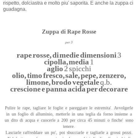
rispetto, dolciastra e molto piu' saporita. E anche la zuppa ci
guadagna.
Zuppa di Rape Rosse
per 3
rape rosse, di medie dimensioni
3
cipolla, media
1
aglio
2 spicchi
olio, timo fresco, sale, pepe, zenzero,
limone, brodo vegetale
q.b.
crescione e panna acida per decorare
Pulire le rape, tagliare le foglie e pareggiare le estremita'. Avvolgerle
in un foglio di alluminio, metterle in una teglia da forno insieme a
un dito di acqua e cuocerle a 200 per circa 45 minuti o finche' sono
tenere.
Lasciarle raffreddare un po', poi sbucciarle e tagliarle a grossi pezzi.