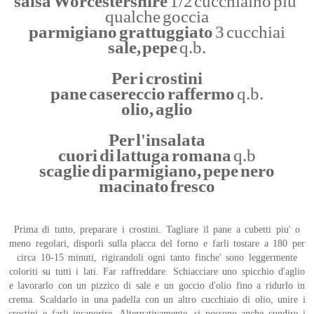
salsa Worcestershire
1/2 cucchiaino piu'
qualche goccia
parmigiano grattuggiato
3 cucchiai
sale, pepe
q.b.
Per i crostini
pane casereccio raffermo
q.b.
olio, aglio
Per l'insalata
cuori di lattuga romana
q.b
scaglie di parmigiano, pepe nero
macinato fresco
Prima di tutto, preparare i crostini. Tagliare il pane a cubetti piu' o
meno regolari, disporli sulla placca del forno e farli tostare a 180 per
circa 10-15 minuti, rigirandoli ogni tanto finche' sono leggermente
coloriti su tutti i lati. Far raffreddare. Schiacciare uno spicchio d'aglio
e lavorarlo con un pizzico di sale e un goccio d'olio fino a ridurlo in
crema. Scaldarlo in una padella con un altro cucchiaio di olio, unire i
crostini e farli insaporire. Alternativamente, si possono anche condire i