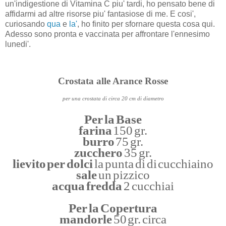
un'indigestione di Vitamina C piu' tardi, ho pensato bene di
affidarmi ad altre risorse piu' fantasiose di me. E cosi',
curiosando
qua
e
la'
, ho finito per sfornare questa cosa qui.
Adesso sono pronta e vaccinata per affrontare l'ennesimo
lunedi'.
Crostata alle Arance Rosse
per una crostata di circa 20 cm di diametro
Per la Base
farina
150 gr.
burro
75 gr.
zucchero
35 gr.
lievito per dolci
la punta di di cucchiaino
sale
un pizzico
acqua fredda
2 cucchiai
Per la Copertura
mandorle
50 gr. circa