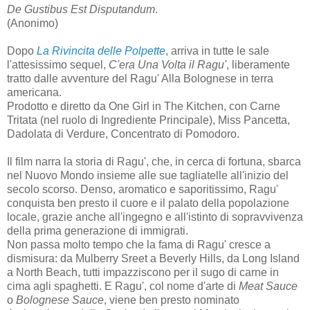
De Gustibus Est Disputandum
.
(Anonimo)
Dopo
La Rivincita delle Polpette
, arriva in tutte le sale
l'attesissimo sequel,
C'era Una Volta il Ragu'
, liberamente
tratto dalle avventure del Ragu' Alla Bolognese in terra
americana.
Prodotto e diretto da One Girl in The Kitchen, con Carne
Tritata (nel ruolo di Ingrediente Principale), Miss Pancetta,
Dadolata di Verdure, Concentrato di Pomodoro.
Il film narra la storia di Ragu', che, in cerca di fortuna, sbarca
nel Nuovo Mondo insieme alle sue tagliatelle all'inizio del
secolo scorso. Denso, aromatico e saporitissimo, Ragu'
conquista ben presto il cuore e il palato della popolazione
locale, grazie anche all'ingegno e all'istinto di sopravvivenza
della prima generazione di immigrati.
Non passa molto tempo che la fama di Ragu' cresce a
dismisura: da Mulberry Sreet a Beverly Hills, da Long Island
a North Beach, tutti impazziscono per il sugo di carne in
cima agli spaghetti. E Ragu', col nome d'arte di
Meat Sauce
o
Bolognese Sauce
, viene ben presto nominato