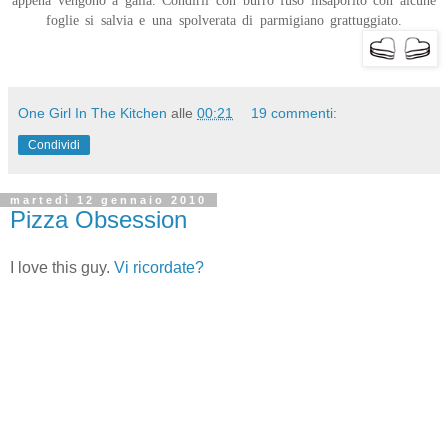
appena vengono a galla. Condirli con burro fuso insaporito con alcune
foglie si salvia e una spolverata di parmigiano grattuggiato.
One Girl In The Kitchen
alle
00:21
19 commenti:
Condividi
martedì 12 gennaio 2010
Pizza Obsession
I love this guy.
Vi ricordate?