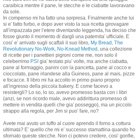
caraibica mentre il pane, le stecche e le ciabatte lavoravano
da sole.
In compenso mi ha fatto una sorpresa. Finalmente anche lui
si e' fatto furbo, e dopo aver visto la sua ricetta girovagare
all'impazzata per l'etere diventando leggenda, ha deciso che
fosse giunto il momento di dargli una paternita' ufficiale. E
cosi' e' arrivato sugli scaffali il suo libro,
My Bread, The
Revolutionary No-Work, No-Knead Method
, una collezione
di ricette per i panettieri pigroni come me, non solo il
celeberrimo
PSI
gia' testato piu' volte, ma anche ciabatta,
pane al formaggio, panini con la pancetta, pane al cocco e
cioccolato, pane irlandese alla Guiness, pane al mais, pizze
e focacce. Il libro mi ha accolto in primo piano proprio
all'ingresso della piccola bakery. E come facevo a
resistergli? Lo so, lo so, avevo promesso basta con i libri
(anzi, se non ricordo male, avevo addirittura promesso di
mettere in vendita quelli che gia' posseggo), ma un piccolo
strappo alla regola, per Jim si puo' fare, no?
Avete mai avuto un tuffo al cuore aprendo il forno a cottura
ultimata? E' quello che mi e' successo stamattina quando ho
sfornato queste stecche. Non ci potevo credere, cosi' gonfie,