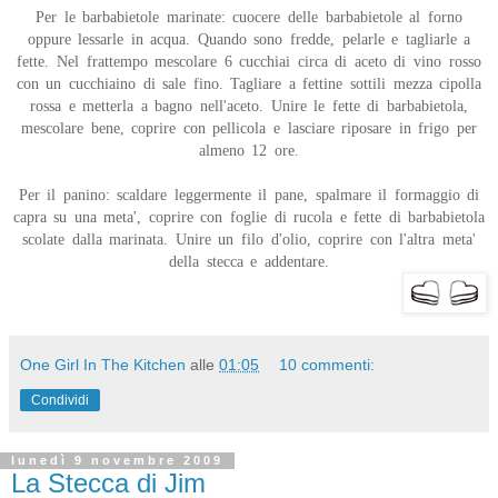
Per le barbabietole marinate: cuocere delle barbabietole al forno
oppure lessarle in acqua. Quando sono fredde, pelarle e tagliarle a
fette. Nel frattempo mescolare 6 cucchiai circa di aceto di vino rosso
con un cucchiaino di sale fino. Tagliare a fettine sottili mezza cipolla
rossa e metterla a bagno nell'aceto. Unire le fette di barbabietola,
mescolare bene, coprire con pellicola e lasciare riposare in frigo per
almeno 12 ore.
Per il panino: scaldare leggermente il pane, spalmare il formaggio di
capra su una meta', coprire con foglie di rucola e fette di barbabietola
scolate dalla marinata. Unire un filo d'olio, coprire con l'altra meta'
della stecca e addentare.
One Girl In The Kitchen
alle
01:05
10 commenti:
Condividi
lunedì 9 novembre 2009
La Stecca di Jim