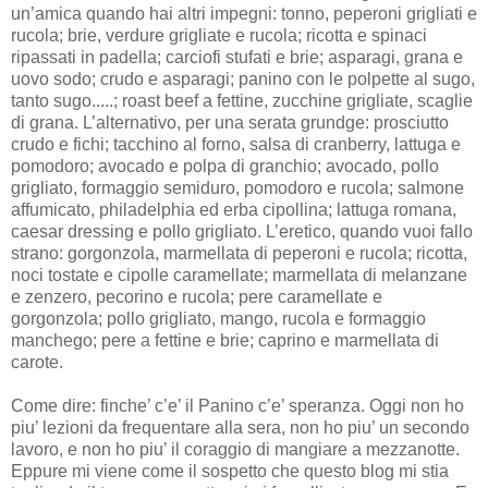
un’amica quando hai altri impegni: tonno, peperoni grigliati e
rucola; brie, verdure grigliate e rucola; ricotta e spinaci
ripassati in padella; carciofi stufati e brie; asparagi, grana e
uovo sodo; crudo e asparagi; panino con le polpette al sugo,
tanto sugo.....; roast beef a fettine, zucchine grigliate, scaglie
di grana. L’alternativo, per una serata grundge: prosciutto
crudo e fichi; tacchino al forno, salsa di cranberry, lattuga e
pomodoro; avocado e polpa di granchio; avocado, pollo
grigliato, formaggio semiduro, pomodoro e rucola; salmone
affumicato, philadelphia ed erba cipollina; lattuga romana,
caesar dressing e pollo grigliato. L’eretico, quando vuoi fallo
strano: gorgonzola, marmellata di peperoni e rucola; ricotta,
noci tostate e cipolle caramellate; marmellata di melanzane
e zenzero, pecorino e rucola; pere caramellate e
gorgonzola; pollo grigliato, mango, rucola e formaggio
manchego; pere a fettine e brie; caprino e marmellata di
carote.
Come dire: finche’ c’e’ il Panino c’e’ speranza. Oggi non ho
piu’ lezioni da frequentare alla sera, non ho piu’ un secondo
lavoro, e non ho piu’ il coraggio di mangiare a mezzanotte.
Eppure mi viene come il sospetto che questo blog mi stia