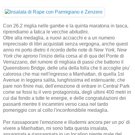
Con 26.2 miglia nelle gambe e la quinta maratona in tasca,
riprendiamo a fatica le vecchie abitudini.
Oltre alla medaglia, a nuovi acciacchi e a un numero
imprecisato di libri acquistati senza vergogna, anche quest
anno mi porto dietro il ricordo delle note di
New York, New
York
che aprono l'inizio della corsa al di qua del Ponte di
Verrazzano, del rumore di migliaia di passi che battono il
Queensboro Bridge, delle urla della folla che ti accoglie piu'
calorosa che mai nell'ingresso a Manhattan, di quella 1st
Avenue in leggera salita, lunghissima ed estenuante, che
pare non finire mai, dell'emozione di entrare in Central Park
come se fossi tu il vero protagonista, degli ultimi 400 metri in
cui dai fondo a tutte le energie, e delle congratulazioni dei
passanti mentre ti incammini verso casa nel tardo
pomeriggio con al collo l'inconfondibile medaglia.
Per riassaporare l'emozione e illudermi ancora per un po' di
vivere a Manhattan, mi sono fatta questa insalata,
assaggiata e riassaggiata in un localino niente male del