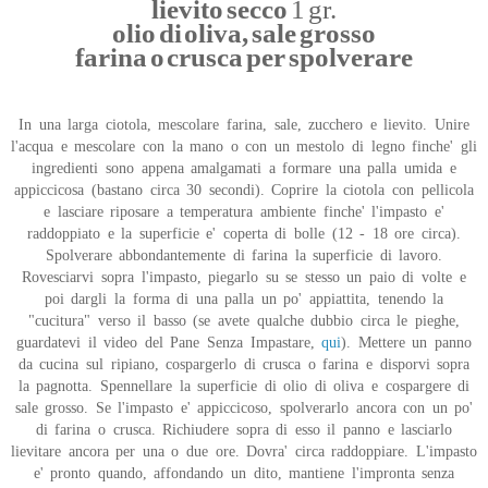
lievito secco
1 gr.
olio di oliva, sale grosso
farina o crusca per spolverare
In una larga ciotola, mescolare farina, sale, zucchero e lievito. Unire
l'acqua e mescolare con la mano o con un mestolo di legno finche' gli
ingredienti sono appena amalgamati a formare una palla umida e
appiccicosa (bastano circa 30 secondi). Coprire la ciotola con pellicola
e lasciare riposare a temperatura ambiente finche' l'impasto e'
raddoppiato e la superficie e' coperta di bolle (12 - 18 ore circa).
Spolverare abbondantemente di farina la superficie di lavoro.
Rovesciarvi sopra l'impasto, piegarlo su se stesso un paio di volte e
poi dargli la forma di una palla un po' appiattita, tenendo la
"cucitura" verso il basso (se avete qualche dubbio circa le pieghe,
guardatevi il video del Pane Senza Impastare,
qui
). Mettere un panno
da cucina sul ripiano, cospargerlo di crusca o farina e disporvi sopra
la pagnotta. Spennellare la superficie di olio di oliva e cospargere di
sale grosso. Se l'impasto e' appiccicoso, spolverarlo ancora con un po'
di farina o crusca. Richiudere sopra di esso il panno e lasciarlo
lievitare ancora per una o due ore. Dovra' circa raddoppiare. L'impasto
e' pronto quando, affondando un dito, mantiene l'impronta senza