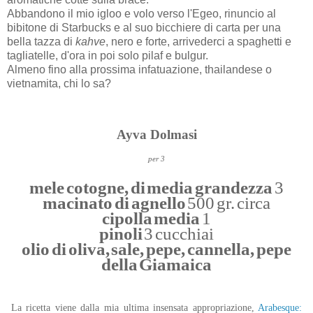
Abbandono il mio igloo e volo verso l'Egeo, rinuncio al
bibitone di Starbucks e al suo bicchiere di carta per una
bella tazza di
kahve
, nero e forte, arrivederci a spaghetti e
tagliatelle, d'ora in poi solo pilaf e bulgur.
Almeno fino alla prossima infatuazione, thailandese o
vietnamita, chi lo sa?
Ayva Dolmasi
per 3
mele cotogne, di media grandezza
3
macinato di agnello
500 gr. circa
cipolla media
1
pinoli
3 cucchiai
olio di oliva, sale, pepe, cannella, pepe
della Giamaica
La ricetta viene dalla mia ultima insensata appropriazione,
Arabesque: