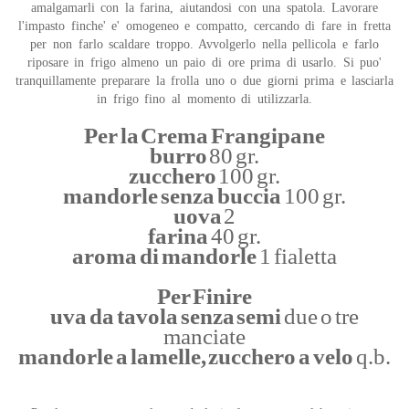
amalgamarli con la farina, aiutandosi con una spatola. Lavorare
l'impasto finche' e' omogeneo e compatto, cercando di fare in fretta
per non farlo scaldare troppo. Avvolgerlo nella pellicola e farlo
riposare in frigo almeno un paio di ore prima di usarlo. Si puo'
tranquillamente preparare la frolla uno o due giorni prima e lasciarla
in frigo fino al momento di utilizzarla.
Per la Crema Frangipane
burro
80 gr.
zucchero
100 gr.
mandorle senza buccia
100 gr.
uova
2
farina
40 gr.
aroma di mandorle
1 fialetta
Per Finire
uva da tavola senza semi
due o tre
manciate
mandorle a lamelle, zucchero a velo
q.b.