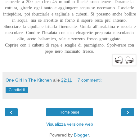
cuocerle a 200 per circa 45 minuti o finche' sono tenere. Durante la
cottura, girarle ogni tanto e aggiungere acqua se necessario. Lasciarle
intiepidire, poi sbucciarle e tagliarle a cubetti. Si possono anche bollire
in acqua, ma se arrostite in forno il sapore resta piu' intenso.
Sbucciare la cipolla e tritarla finemente. Unirla all'insalatina e rucola e
mescolare. Condire l'insalata con una vinagrette preparata mescolando
olio, aceto balsamico, sale e zenzero fresco grattuggiato.
Coprire con i cubetti di rapa e scaglie di parmigiano. Spolverare con
pepe nero macinato fresco.
One Girl In The Kitchen
alle
22:11
7 commenti:
Condividi
‹
›
Home page
Visualizza versione web
Powered by
Blogger
.