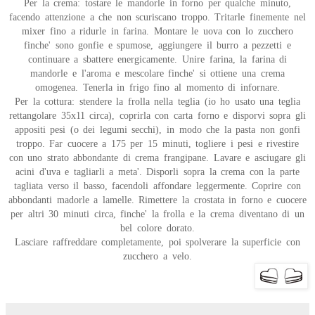
Per la crema: tostare le mandorle in forno per qualche minuto,
facendo attenzione a che non scuriscano troppo. Tritarle finemente nel
mixer fino a ridurle in farina. Montare le uova con lo zucchero
finche' sono gonfie e spumose, aggiungere il burro a pezzetti e
continuare a sbattere energicamente. Unire farina, la farina di
mandorle e l'aroma e mescolare finche' si ottiene una crema
omogenea. Tenerla in frigo fino al momento di infornare.
Per la cottura: stendere la frolla nella teglia (io ho usato una teglia
rettangolare 35x11 circa), coprirla con carta forno e disporvi sopra gli
appositi pesi (o dei legumi secchi), in modo che la pasta non gonfi
troppo. Far cuocere a 175 per 15 minuti, togliere i pesi e rivestire
con uno strato abbondante di crema frangipane. Lavare e asciugare gli
acini d'uva e tagliarli a meta'. Disporli sopra la crema con la parte
tagliata verso il basso, facendoli affondare leggermente. Coprire con
abbondanti madorle a lamelle. Rimettere la crostata in forno e cuocere
per altri 30 minuti circa, finche' la frolla e la crema diventano di un
bel colore dorato.
Lasciare raffreddare completamente, poi spolverare la superficie con
zucchero a velo.