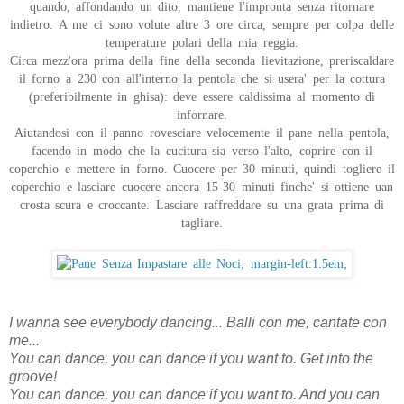
quando, affondando un dito, mantiene l'impronta senza ritornare
indietro. A me ci sono volute altre 3 ore circa, sempre per colpa delle
temperature polari della mia reggia.
Circa mezz'ora prima della fine della seconda lievitazione, preriscaldare
il forno a 230 con all'interno la pentola che si usera' per la cottura
(preferibilmente in ghisa): deve essere caldissima al momento di
infornare.
Aiutandosi con il panno rovesciare velocemente il pane nella pentola,
facendo in modo che la cucitura sia verso l'alto, coprire con il
coperchio e mettere in forno. Cuocere per 30 minuti, quindi togliere il
coperchio e lasciare cuocere ancora 15-30 minuti finche' si ottiene uan
crosta scura e croccante. Lasciare raffreddare su una grata prima di
tagliare.
I wanna see everybody dancing... Balli con me, cantate con
me...
You can dance, you can dance if you want to. Get into the
groove!
You can dance, you can dance if you want to. And you can