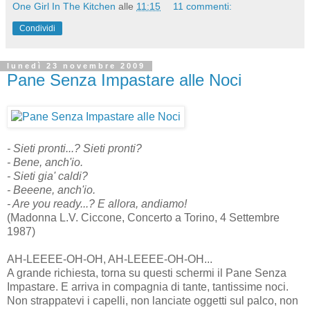
One Girl In The Kitchen
alle
11:15
11 commenti:
Condividi
lunedì 23 novembre 2009
Pane Senza Impastare alle Noci
- Sieti pronti...? Sieti pronti?
- Bene, anch'io.
- Sieti gia' caldi?
- Beeene, anch'io.
- Are you ready...? E allora, andiamo!
(Madonna L.V. Ciccone, Concerto a Torino, 4 Settembre
1987)
AH-LEEEE-OH-OH, AH-LEEEE-OH-OH...
A grande richiesta, torna su questi schermi il Pane Senza
Impastare. E arriva in compagnia di tante, tantissime noci.
Non strappatevi i capelli, non lanciate oggetti sul palco, non