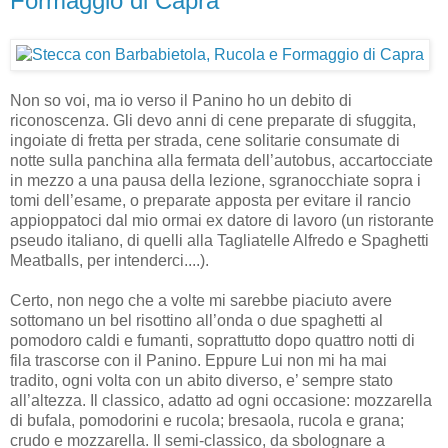
Formaggio di Capra
Non so voi, ma io verso il Panino ho un debito di
riconoscenza. Gli devo anni di cene preparate di sfuggita,
ingoiate di fretta per strada, cene solitarie consumate di
notte sulla panchina alla fermata dell’autobus, accartocciate
in mezzo a una pausa della lezione, sgranocchiate sopra i
tomi dell’esame, o preparate apposta per evitare il rancio
appioppatoci dal mio ormai ex datore di lavoro (un ristorante
pseudo italiano, di quelli alla Tagliatelle Alfredo e Spaghetti
Meatballs, per intenderci....).
Certo, non nego che a volte mi sarebbe piaciuto avere
sottomano un bel risottino all’onda o due spaghetti al
pomodoro caldi e fumanti, soprattutto dopo quattro notti di
fila trascorse con il Panino. Eppure Lui non mi ha mai
tradito, ogni volta con un abito diverso, e’ sempre stato
all’altezza. Il classico, adatto ad ogni occasione: mozzarella
di bufala, pomodorini e rucola; bresaola, rucola e grana;
crudo e mozzarella. Il semi-classico, da sbolognare a