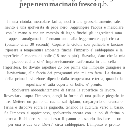
pepe nero macinato fresco
q.b.
In una ciotola, mescolare farina, noci tritate grossolanamente, sale,
lievito e una spolverata di pepe nero. Aggiungere l'acqua e mescolare
con la mano o con un mestolo di legno finche' gli ingredienti sono
appena amalgamati e formano una palla leggermente appiccicosa
(bastano circa 30 secondi). Coprire la ciotola con pellicola e lasciare
riposare a temperatura ambiente finche' l'impasto e' raddoppiato e la
superficie e' coperta di bolle (18 ore o piu'). Stavolta, dato che la mia
pseudo-cucina si e' improvvisamente trasformata in una cella
frigorifera, ho dovuto aspettare 25 ore prima che l'impasto giungesse a
lievitazione, alla faccia dei programmi che mi ero fatta. La durata
della prima lievitazione dipende dalla temperatura esterna; quando la
superficie e' tutta coperta di bolle, e' pronto.
Spolverare abbondantemente di farina la superficie di lavoro.
Rovesciarvi sopra l'impasto, dargli la forma di una palla e piegarlo in
tre. Mettere un panno da cucina sul ripiano, cospargerlo di crusca o
farina e disporvi sopra la pagnotta, tenendo la cucitura verso il basso.
Se l'impasto e' appiccicoso, spolverarlo ancora con un po' di farina o
crusca. Richiudere sopra di esso il panno e lasciarlo lievitare ancora
per una o due ore. Dovra' circa raddoppiare. L'impasto e' pronto