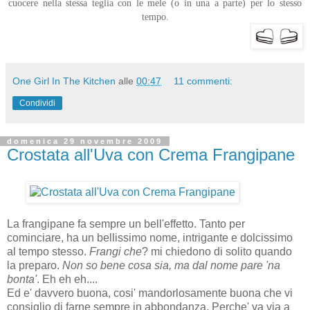
cuocere nella stessa teglia con le mele (o in una a parte) per lo stesso
tempo.
One Girl In The Kitchen
alle
00:47
11 commenti:
Condividi
domenica 29 novembre 2009
Crostata all'Uva con Crema Frangipane
La frangipane fa sempre un bell'effetto. Tanto per
cominciare, ha un bellissimo nome, intrigante e dolcissimo
al tempo stesso.
Frangi che
? mi chiedono di solito quando
la preparo.
Non so bene cosa sia, ma dal nome pare 'na
bonta'
. Eh eh eh....
Ed e' davvero buona, cosi' mandorlosamente buona che vi
consiglio di farne sempre in abbondanza. Perche' va via a