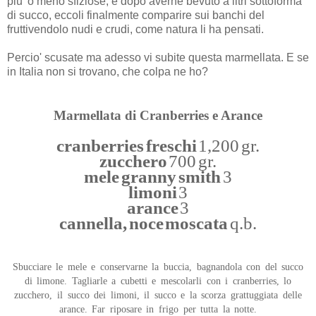
piu' o meno sfiziose, e dopo averne bevuto a litri sottoforma
di succo, eccoli finalmente comparire sui banchi del
fruttivendolo nudi e crudi, come natura li ha pensati.
Percio' scusate ma adesso vi subite questa marmellata. E se
in Italia non si trovano, che colpa ne ho?
Marmellata di Cranberries e Arance
cranberries freschi
1,200 gr.
zucchero
700 gr.
mele granny smith
3
limoni
3
arance
3
cannella, noce moscata
q.b.
Sbucciare le mele e conservarne la buccia, bagnandola con del succo
di limone. Tagliarle a cubetti e mescolarli con i cranberries, lo
zucchero, il succo dei limoni, il succo e la scorza grattuggiata delle
arance. Far riposare in frigo per tutta la notte.