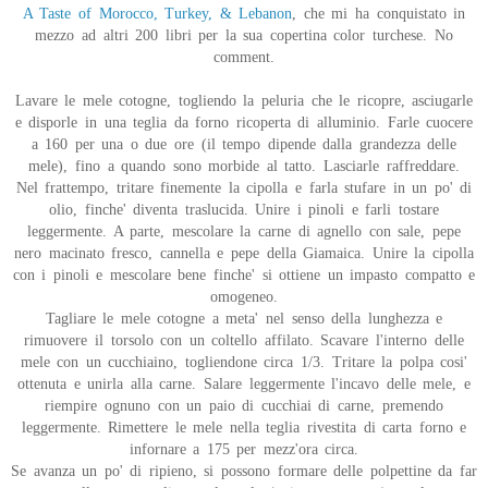
A Taste of Morocco, Turkey, & Lebanon
, che mi ha conquistato in
mezzo ad altri 200 libri per la sua copertina color turchese. No
comment.
Lavare le mele cotogne, togliendo la peluria che le ricopre, asciugarle
e disporle in una teglia da forno ricoperta di alluminio. Farle cuocere
a 160 per una o due ore (il tempo dipende dalla grandezza delle
mele), fino a quando sono morbide al tatto. Lasciarle raffreddare.
Nel frattempo, tritare finemente la cipolla e farla stufare in un po' di
olio, finche' diventa traslucida. Unire i pinoli e farli tostare
leggermente. A parte, mescolare la carne di agnello con sale, pepe
nero macinato fresco, cannella e pepe della Giamaica. Unire la cipolla
con i pinoli e mescolare bene finche' si ottiene un impasto compatto e
omogeneo.
Tagliare le mele cotogne a meta' nel senso della lunghezza e
rimuovere il torsolo con un coltello affilato. Scavare l'interno delle
mele con un cucchiaino, togliendone circa 1/3. Tritare la polpa cosi'
ottenuta e unirla alla carne. Salare leggermente l'incavo delle mele, e
riempire ognuno con un paio di cucchiai di carne, premendo
leggermente. Rimettere le mele nella teglia rivestita di carta forno e
infornare a 175 per mezz'ora circa.
Se avanza un po' di ripieno, si possono formare delle polpettine da far