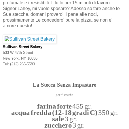
profumate e irresistibili. Il tutto per 15 minuti di lavoro.
Signor Lahey, mi vuole sposare? Adesso so fare anche le
Sue stecche, domani provero' il pane alle noci,
prossimamente Le concedero' pure la pizza, se non e'
amore questo!
Sullivan Street Bakery
533 W 47th Street
New York, NY 10036
Tel: (212) 265-5583
La Stecca Senza Impastare
per 4 stecche
farina forte
455 gr.
acqua fredda (12-18 gradi C)
350 gr.
sale
3 gr.
zucchero
3 gr.