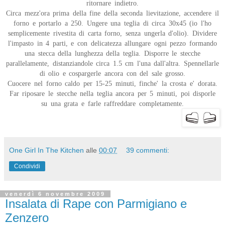
ritornare indietro.
Circa mezz'ora prima della fine della seconda lievitazione, accendere il
forno e portarlo a 250. Ungere una teglia di circa 30x45 (io l'ho
semplicemente rivestita di carta forno, senza ungerla d'olio). Dividere
l'impasto in 4 parti, e con delicatezza allungare ogni pezzo formando
una stecca della lunghezza della teglia. Disporre le stecche
parallelamente, distanziandole circa 1.5 cm l'una dall'altra. Spennellarle
di olio e cospargerle ancora con del sale grosso.
Cuocere nel forno caldo per 15-25 minuti, finche' la crosta e' dorata.
Far riposare le stecche nella teglia ancora per 5 minuti, poi disporle
su una grata e farle raffreddare completamente.
One Girl In The Kitchen
alle
00:07
39 commenti:
Condividi
venerdì 6 novembre 2009
Insalata di Rape con Parmigiano e
Zenzero