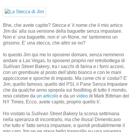
Bhe, che avete capito?
Stecca
e' il nome che il mio amico
Jim da' alla sua versione della baguette senza impastare.
Non e' una baguette, non e' un filone, ne' tantomeno un
grissino. E' una stecca, che altro se no?
Io questo Jim qui me lo sposerei domani, senza nemmeno
andare a Las Vegas, lo sposerei proprio nel retrobottega di
Sullivan Street Bakery
, tra i sacchi di farina e i forni accesi,
con un grembiule al posto dell'abito bianco e con le mani
appiccicose e sporche di impasto. Ma come chi e' costui? E'
Jim, quello famoso, quello del PSI, il Pane Senza Impastare
che da qualche anno spopola sui foodblog di tutto il mondo,
reso celebre da
un articolo
e da un
video
di Mark Bittman del
NY Times. Ecco, avete capito, proprio quello li'.
Ho visitato la
Sullivan Street Bakery
la scorsa settimana
nella speranza di incontrarlo, ma che illusa! Dimenticavo
che tutto e' fatto senza impastare, e quindi probabilmente il
mio caro Jim se ne stava bello tranquillo su una spiaggia