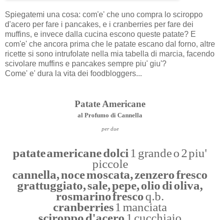
Spiegatemi una cosa: com'e' che uno compra lo sciroppo
d'acero per fare i pancakes, e i cranberries per fare dei
muffins, e invece dalla cucina escono queste patate? E
com'e' che ancora prima che le patate escano dal forno, altre
ricette si sono intrufolate nella mia tabella di marcia, facendo
scivolare muffins e pancakes sempre piu' giu'?
Come' e' dura la vita dei foodbloggers...
Patate Americane
al Profumo di Cannella
per due
patate americane dolci
1 grande o 2 piu'
piccole
cannella, noce moscata, zenzero fresco
grattuggiato, sale, pepe, olio di oliva,
rosmarino fresco
q.b.
cranberries
1 manciata
sciroppo d'acero
1 cucchiaio