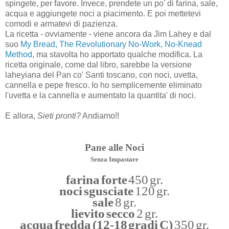
spingete, per favore. Invece, prendete un po' di farina, sale,
acqua e aggiungete noci a piacimento. E poi mettetevi
comodi e armatevi di pazienza.
La ricetta - ovviamente - viene ancora da Jim Lahey e dal
suo
My Bread, The Revolutionary No-Work, No-Knead
Method
, ma stavolta ho apportato qualche modifica. La
ricetta originale, come dal libro, sarebbe la versione
laheyiana del Pan co' Santi toscano, con noci, uvetta,
cannella e pepe fresco. Io ho semplicemente eliminato
l'uvetta e la cannella e aumentato la quantita' di noci.
E allora,
Sieti pronti?
Andiamo!!
Pane alle Noci
Senza Impastare
farina forte
450 gr.
noci sgusciate
120 gr.
sale
8 gr.
lievito secco
2 gr.
acqua fredda (12-18 gradi C)
350 gr.