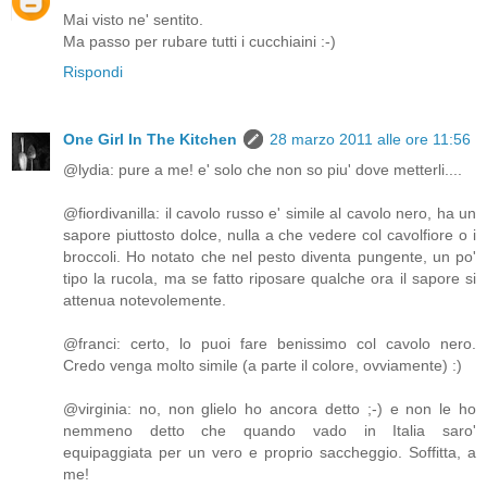
Mai visto ne' sentito.
Ma passo per rubare tutti i cucchiaini :-)
Rispondi
One Girl In The Kitchen
28 marzo 2011 alle ore 11:56
@lydia: pure a me! e' solo che non so piu' dove metterli....
@fiordivanilla: il cavolo russo e' simile al cavolo nero, ha un
sapore piuttosto dolce, nulla a che vedere col cavolfiore o i
broccoli. Ho notato che nel pesto diventa pungente, un po'
tipo la rucola, ma se fatto riposare qualche ora il sapore si
attenua notevolemente.
@franci: certo, lo puoi fare benissimo col cavolo nero.
Credo venga molto simile (a parte il colore, ovviamente) :)
@virginia: no, non glielo ho ancora detto ;-) e non le ho
nemmeno detto che quando vado in Italia saro'
equipaggiata per un vero e proprio saccheggio. Soffitta, a
me!