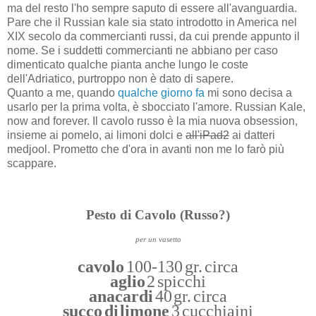
ma del resto l'ho sempre saputo di essere all'avanguardia.
Pare che il Russian kale sia stato introdotto in America nel
XIX secolo da commercianti russi, da cui prende appunto il
nome. Se i suddetti commercianti ne abbiano per caso
dimenticato qualche pianta anche lungo le coste
dell'Adriatico, purtroppo non è dato di sapere.
Quanto a me, quando
qualche giorno fa
mi sono decisa a
usarlo per la prima volta, è sbocciato l'amore. Russian Kale,
now and forever. Il cavolo russo è la mia nuova obsession,
insieme ai pomelo, ai limoni dolci e
all'iPad2
ai datteri
medjool. Prometto che d'ora in avanti non me lo farò più
scappare.
Pesto di Cavolo (Russo?)
per un vasetto
cavolo
100-130 gr. circa
aglio
2 spicchi
anacardi
40 gr. circa
succo di limone
3 cucchiaini