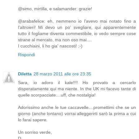
@simo, mirtilla, e salamander: grazie!
@arabafelice: eh, nemmeno io l'avevo mai notato fino a
l'altroieri! Mi devo un po' svegliare, qui apparentemente
tutto il fogliame diventa commestibile, io vedo sempre cose
strane al mercato, ma non oso mai....
I cucchiaini, li ho gia' nascosti! ;-)
Rispondi
Diletta
28 marzo 2011 alle ore 23:35
Sara, io adoro il kale!!!! Ho provato a cercarlo
disperatamente qui ma niente. In the UK mi facevo tante di
quelle scorpacciate....uff, che nostalgia!
Adorissimo anche le tue caccavelle....promettimi che se un
giorno (anche lontano) vorrai alleggerirti sarò la prima a cui
lo farai sapere.
Un sorriso verde,
D.