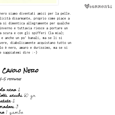
nero siamo diventati amici per la pelle.
licità disarmante, proprio come piace a
a si dimentica allegramente per qualche
inverno e tuttavia riesce a portare un
a scura e con gli spifferi (la mia);
 e anche un po' banali, ma se li si
vere, diabolicamente acquistano tutto un
lo è nero, amaro e durissimo, ma se si
e sappiatemi dire :-)
 Cavolo Nero
4-5 persone
olo nero
2
lotti secchi
60 gr
atate
2
modori
3
no
1 gambo