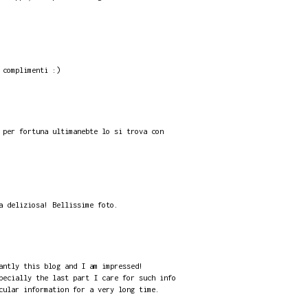
 complimenti :)
 per fortuna ultimanebte lo si trova con
a deliziosa! Bellissime foto.
antly this blog and I am impressed!
pecially the last part I care for such info
cular information for a very long time.