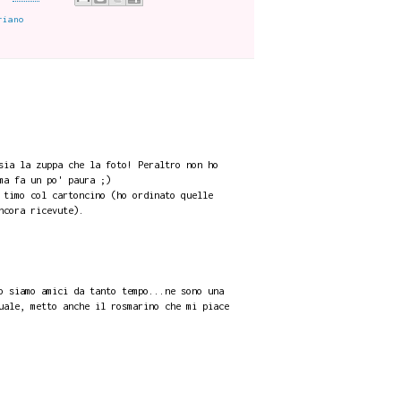
riano
sia la zuppa che la foto! Peraltro non ho
ma fa un po' paura ;)
 timo col cartoncino (ho ordinato quelle
ncora ricevute).
o siamo amici da tanto tempo...ne sono una
uale, metto anche il rosmarino che mi piace