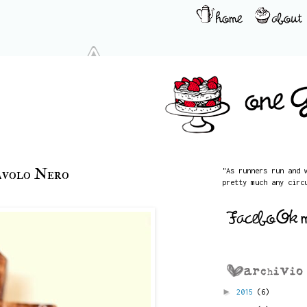
avolo Nero
"As runners run and 
pretty much any circ
►
2015
(6)