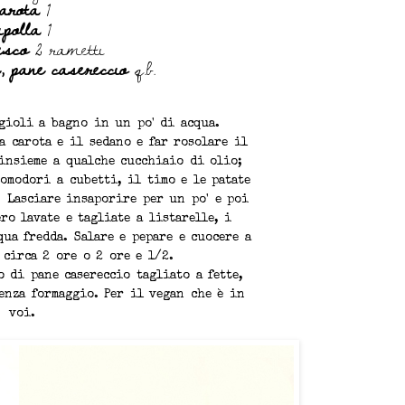
arota
1
ipolla
1
esco
2 rametti
e, pane casereccio
q.b.
agioli a bagno in un po' di acqua.
a carota e il sedano e far rosolare il
insieme a qualche cucchiaio di olio;
omodori a cubetti, il timo e le patate
. Lasciare insaporire per un po' e poi
ro lavate e tagliate a listarelle, i
qua fredda. Salare e pepare e cuocere a
 circa 2 ore o 2 ore e 1/2.
 di pane casereccio tagliato a fette,
enza formaggio. Per il vegan che è in
voi.