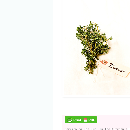
Servito da
One Girl In The Kitchen
al