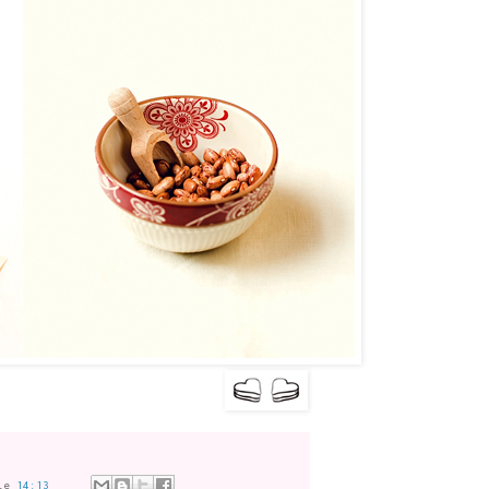
le
14:13