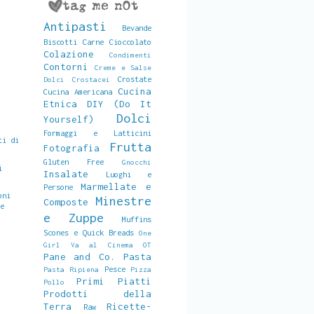
Antipasti
Bevande
Biscotti
Carne
Cioccolato
Colazione
Condimenti
Contorni
Creme e Salse
Crostate
Dolci
Crostacei
Cucina
Cucina Americana
Etnica
DIY (Do It
Dolci
Yourself)
Formaggi e Latticini
ti di
Frutta
Fotografia
Gluten Free
Gnocchi
i
Insalate
Luoghi e
Marmellate e
Persone
oni
Minestre
Composte
 e
e Zuppe
Muffins
Scones e Quick Breads
One
Girl Va al Cinema
OT
Pane and Co.
Pasta
Pesce
Pasta Ripiena
Pizza
Primi Piatti
Pollo
Prodotti della
Terra
Ricette-
Raw