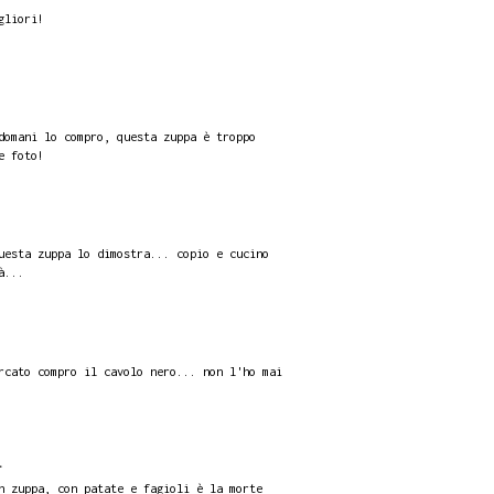
gliori!
domani lo compro, questa zuppa è troppo
e foto!
uesta zuppa lo dimostra... copio e cucino
à...
rcato compro il cavolo nero... non l'ho mai
.
n zuppa, con patate e fagioli è la morte