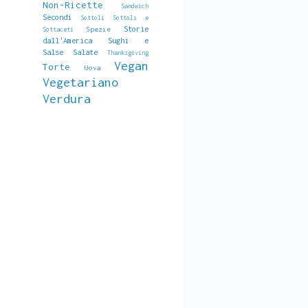
Non-Ricette
Sandwich
Secondi
Sottoli
Sottoli e
Storie
Spezie
Sottaceti
dall'America
Sughi e
Salse Salate
Thanksgiving
Vegan
Torte
Uova
Vegetariano
Verdura