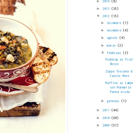
►
2014
(9)
►
2013
(35)
▼
2012
(15)
►
dicembre
(1)
►
novembre
(4)
►
agosto
(4)
►
marzo
(2)
▼
febbraio
(3)
Pudding ai Frut
Bosco
Zuppa Toscana d
Cavolo Nero
Muffins ai Lamp
con Mandorle
Panna Acida
►
gennaio
(1)
►
2011
(44)
►
2010
(69)
►
2009
(57)