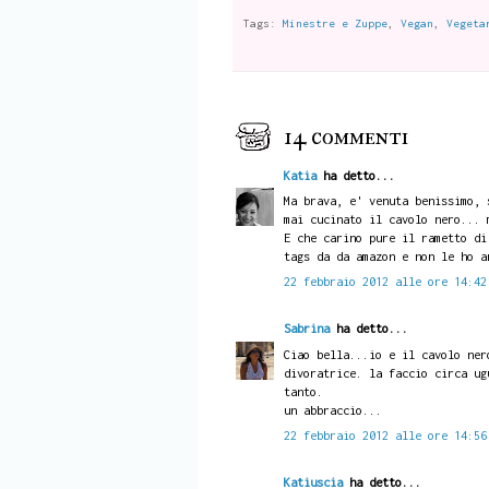
Tags:
Minestre e Zuppe
,
Vegan
,
Vegeta
14 commenti
Katia
ha detto...
Ma brava, e' venuta benissimo, 
mai cucinato il cavolo nero... 
E che carino pure il rametto di
tags da da amazon e non le ho a
22 febbraio 2012 alle ore 14:42
Sabrina
ha detto...
Ciao bella...io e il cavolo ner
divoratrice. la faccio circa ug
tanto.
un abbraccio...
22 febbraio 2012 alle ore 14:56
Katiuscia
ha detto...