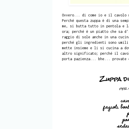
Ovvero... di come io e il cavolo 
Perché questa zuppa è di una semp
me, si butta tutto in pentola e l
ora; perché è un piatto che sa d'
raggio di sole anche in una cucin
perché gli ingredienti sono umili
mette insieme e li si cucina a do
altro significato; perché il cavo
porta pazienza... bhe... provate 
Zuppa di
per 
cav
fagioli bor
p
po
seda