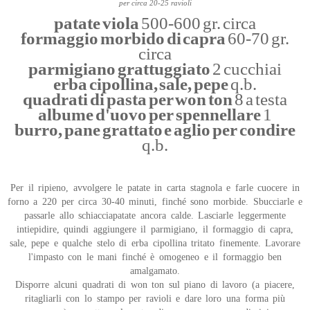
per circa 20-25 ravioli
patate viola
500-600 gr. circa
formaggio morbido di capra
60-70 gr.
circa
parmigiano grattuggiato
2 cucchiai
erba cipollina, sale, pepe
q.b.
quadrati di pasta per won ton
8 a testa
albume d'uovo per spennellare
1
burro, pane grattato e aglio per condire
q.b.
Per il ripieno, avvolgere le patate in carta stagnola e farle cuocere in
forno a 220 per circa 30-40 minuti, finché sono morbide. Sbucciarle e
passarle allo schiacciapatate ancora calde. Lasciarle leggermente
intiepidire, quindi aggiungere il parmigiano, il formaggio di capra,
sale, pepe e qualche stelo di erba cipollina tritato finemente. Lavorare
l'impasto con le mani finché è omogeneo e il formaggio ben
amalgamato.
Disporre alcuni quadrati di won ton sul piano di lavoro (a piacere,
ritagliarli con lo stampo per ravioli e dare loro una forma più