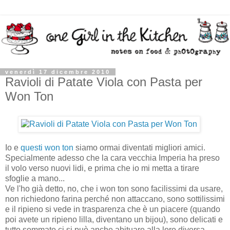
venerdì 17 dicembre 2010
Ravioli di Patate Viola con Pasta per
Won Ton
Io e
questi won ton
siamo ormai diventati migliori amici.
Specialmente adesso che la cara vecchia Imperia ha preso
il volo verso nuovi lidi, e prima che io mi metta a tirare
sfoglie a mano...
Ve l'ho già detto, no, che i won ton sono facilissimi da usare,
non richiedono farina perché non attaccano, sono sottilissimi
e il ripieno si vede in trasparenza che è un piacere (quando
poi avete un ripieno lilla, diventano un bijou), sono delicati e
tutto sommato ci si può anche abituare alla loro diversa