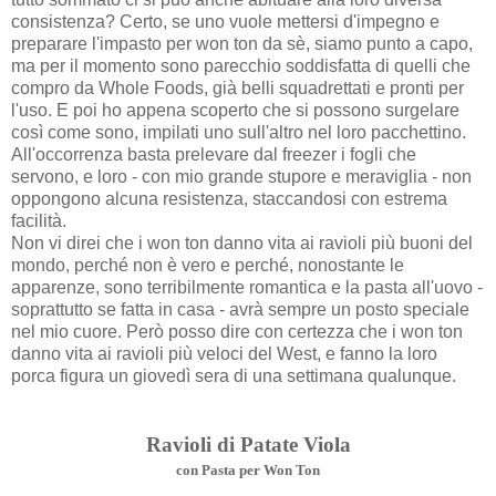
consistenza? Certo, se uno vuole mettersi d'impegno e
preparare l'impasto per won ton da sè, siamo punto a capo,
ma per il momento sono parecchio soddisfatta di quelli che
compro da Whole Foods, già belli squadrettati e pronti per
l'uso. E poi ho appena scoperto che si possono surgelare
così come sono, impilati uno sull'altro nel loro pacchettino.
All'occorrenza basta prelevare dal freezer i fogli che
servono, e loro - con mio grande stupore e meraviglia - non
oppongono alcuna resistenza, staccandosi con estrema
facilità.
Non vi direi che i won ton danno vita ai ravioli più buoni del
mondo, perché non è vero e perché, nonostante le
apparenze, sono terribilmente romantica e la pasta all'uovo -
soprattutto se fatta in casa - avrà sempre un posto speciale
nel mio cuore. Però posso dire con certezza che i won ton
danno vita ai ravioli più veloci del West, e fanno la loro
porca figura un giovedì sera di una settimana qualunque.
Ravioli di Patate Viola
con Pasta per Won Ton