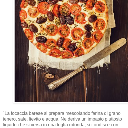
"La focaccia barese si prepara mescolando farina di grano
tenero, sale, lievito e acqua. Ne deriva un impasto piuttosto
liquido che si versa in una teglia rotonda, si condisce con