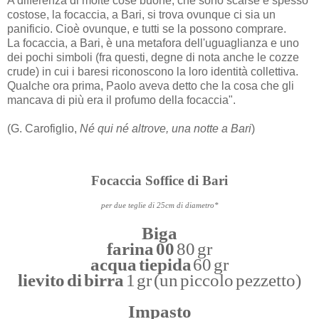
A differenza di molte cose buone, che sono scarse e spesso
costose, la focaccia, a Bari, si trova ovunque ci sia un
panificio. Cioè ovunque, e tutti se la possono comprare.
La focaccia, a Bari, è una metafora dell'uguaglianza e uno
dei pochi simboli (fra questi, degne di nota anche le cozze
crude) in cui i baresi riconoscono la loro identità collettiva.
Qualche ora prima, Paolo aveva detto che la cosa che gli
mancava di più era il profumo della focaccia".
(G. Carofiglio,
Né qui né altrove, una notte a Bari
)
Focaccia Soffice di Bari
per due teglie di 25cm di diametro*
Biga
farina 00
80 gr
acqua tiepida
60 gr
lievito di birra
1 gr (un piccolo pezzetto)
Impasto