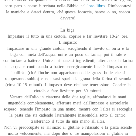
paro paro a come è recitata
nella Bibbia
nel
loro libro
. Rimboccatevi
le maniche e dateci dentro, ché questa focaccia, barese o no, spacca
davvero!
La biga:
Impastare il tutto in una ciotola, coprire e far lievitare 18-24 ore.
L'impasto:
Impastare in una grande ciotola, sciogliendo il lievito di birra e la
biga con metà dell'acqua, unire un poco di farina, poi il sale e
cominciare a battere. Unire i rimanenti ingredienti, alternando la farina
e l'acqua e continuando a battere energicamente finché l'impasto non
"bollirà" (cioè finché non appariranno delle grosse bolle che si
romperanno subito) e non sarà sparita la grana della farina di semola
(circa 10-15 minuti). L'impasto deve risultare tenerissimo. Coprire la
ciotola e fare lievitare per 30 minuti.
Versare dell'olio in ciascuna delle due teglie, affondarvi le mani
ungendole completamente, afferrare metà dell'impasto e arrotolarlo
sospeso, tenendo l'impasto in una mano, mentre con l'altra si raccoglie
la pasta che sta cadendo lateralmente inserendola sotto al centro,
trasferendo il tutto da una mano all'altra.
Non vi preoccupate se all'inizio il glutine è rilassato e la pasta scende
molto velocemente, ma dopo due o tre manipolazioni il glutine si