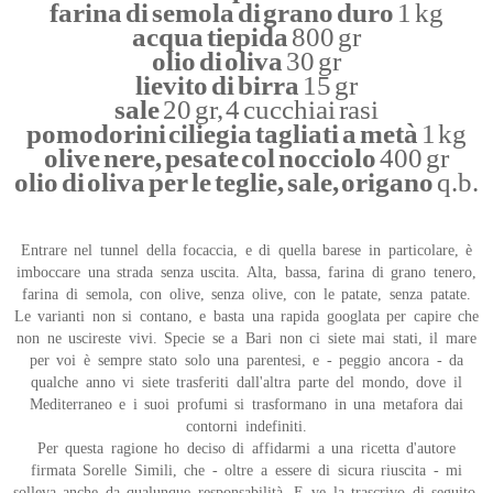
farina di semola di grano duro
1 kg
acqua tiepida
800 gr
olio di oliva
30 gr
lievito di birra
15 gr
sale
20 gr, 4 cucchiai rasi
pomodorini ciliegia tagliati a metà
1 kg
olive nere, pesate col nocciolo
400 gr
olio di oliva per le teglie, sale, origano
q.b.
Entrare nel tunnel della focaccia, e di quella barese in particolare, è
imboccare una strada senza uscita. Alta, bassa, farina di grano tenero,
farina di semola, con olive, senza olive, con le patate, senza patate.
Le varianti non si contano, e basta una rapida googlata per capire che
non ne uscireste vivi. Specie se a Bari non ci siete mai stati, il mare
per voi è sempre stato solo una parentesi, e - peggio ancora - da
qualche anno vi siete trasferiti dall'altra parte del mondo, dove il
Mediterraneo e i suoi profumi si trasformano in una metafora dai
contorni indefiniti.
Per questa ragione ho deciso di affidarmi a una ricetta d'autore
firmata Sorelle Simili, che - oltre a essere di sicura riuscita - mi
solleva anche da qualunque responsabilità. E ve la trascrivo di seguito,