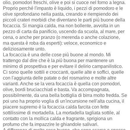
olio, pomodori freschi, olive e poi si cuoce nel forno a legna.
Proprio perché l'impasto è liquido, i pezzi di pomodoro e le
olive sprofondano nella pasta, creando e riempiendo dei
piccoli crateri morbidi che diventano le parti più buone della
focaccia. Si mangia calda, ma non bollente, avvolta in un
pezzo di carta da panificio, uscendo da scuola, al mare, per
cena, o anche per pranzo (o merenda o anche colazione,
ma questa è roba da esperti): veloce, economico e
deliziosamente unto.
La focaccia è una delle cose più buone al mondo. Mi
trattengo dal dire che è la
più
buona per mantenere un
minimo di prospettiva e per evitare il delirio campanilistico.
Ci sono quelle sottili e croccanti, quelle alte e soffici, quelle
con l'aggiunta delle patate o del rosmarino e molte altre
varianti. Anche se la vera focaccia è quella con pomodori,
olive, bordi bruciacchiati e basta. Va accompagnata,
possibilmente, da una bella bottiglia di birra molto fredda. Se
poi uno ha proprio voglia di un'incursione nell'alta cucina, il
piacere supremo è la focaccia calda farcita con fette
sottilissime di mortadella. La mortadella tagliata sottile, al
contatto con la mollica calda e fragrante, sprigiona un
profumo che fa impazzire le ghiandole salivari.