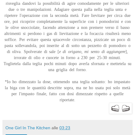
risveglia dandovi la possibilità di agire comodamente per le ulteriori
due o tre manipolazioni. Adagiare questa palla nella teglia unta e
ripetere l'operazione con la seconda metà. Fare lievitare per circa due
ore, poi ricoprire completamente la superficie con i pomodorini e con
le olive snocciolate, facendo attenzione a non premere verso il basso
altrimenti si perdono i gas di lievitazione e la focaccia risulterà meno
soffice. Per evitare questa spiacevole circostanza, pizzicate un poco di
pasta sollevandola, poi inserite al di sotto un pezzetto di pomodoro o
di oliva. Spolverate di sale [
e di origano, mi sento di aggiungere
],
irrorate di olio e cuocete in forno a 230 per 25-30 minuti.
Toglietela dalla teglia pochi minuti dopo averla sfornata e mettetela su
una griglia del forno.
*Io ho dimezzato la dose, ottenendo una teglia soltanto: ho impastato
la biga con le quantità descritte sopra, ma ne ho usata poi solo metà
per l'impasto finale, fatto con dosi dimezzate rispetto a quelle
riportate.
One Girl In The Kitchen
alle
03:23