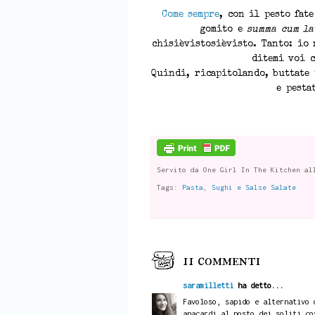
Come sempre
, con il pesto fat
gomito e
summa cum la
chisièvistosièvisto. Tanto: io 
ditemi voi c
Quindi, ricapitolando, buttate 
e pesta
Servito da
One Girl In The Kitchen
al
Tags:
Pasta
,
Sughi e Salse Salate
11 commenti
saramilletti
ha detto...
Favoloso, sapido e alternativo 
anacardi al posto dei soliti co