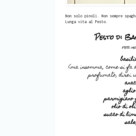
Non solo pinoli. Non sempre spagh
Lunga vita al Pesto.
Pesto di Ba
per un
basili
(ma insomma, come si fa a 
profumato, direi u
ana
aglio
parmigiano 
olio di ol
succo di lim
sale