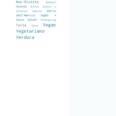
Non-Ricette
Sandwich
Secondi
Sottoli
Sottoli e
Storie
Spezie
Sottaceti
dall'America
Sughi e
Salse Salate
Thanksgiving
Vegan
Torte
Uova
Vegetariano
Verdura