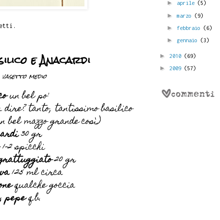
►
aprile
(5)
►
marzo
(9)
etti.
►
febbraio
(6)
►
gennaio
(3)
silico e Anacardi
►
2010
(69)
►
2009
(57)
 vasetto medio
co
un bel po'
dire? tanto, tantissimo basilico
n bel mazzo grande così)
cardi
30 gr
1-2 spicchi
grattuggiato
20 gr
iva
125 ml circa
one
qualche goccia
, pepe
q.b.