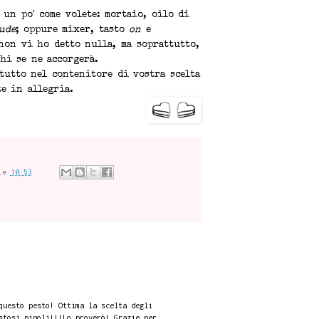
e un po' come volete: mortaio, oilo di
ude
; oppure mixer, tasto
on
e
non vi ho detto nulla, ma soprattutto,
hi se ne accorgerà.
tutto nel contenitore di vostra scelta
te in allegria.
le
10:53
questo pesto! Ottima la scelta degli
stosi pinoli!!!Lo proverò! Grazie per