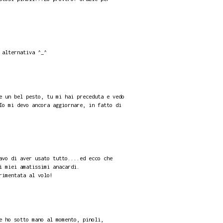
 alternativa ^_^
e un bel pesto, tu mi hai preceduta e vedo
Io mi devo ancora aggiornare, in fatto di
avo di aver usato tutto....ed ecco che
i miei amatissimi anacardi.
rimentata al volo!
e ho sotto mano al momento, pinoli,