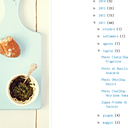
►
2014
(9)
►
2013
(35)
►
2012
(15)
▼
2011
(44)
►
ottobre
(1)
►
settembre
(1)
►
agosto
(7)
▼
luglio
(5)
Photo (Satur)Da
Fragoline
Pesto di Basili
Anacardi
Photo (Mon)Day:
Desire
Photo (Sun)Day:
Heirloom Tom
Zuppa Fredda di
Taccole
►
giugno
(4)
►
maggio
(3)