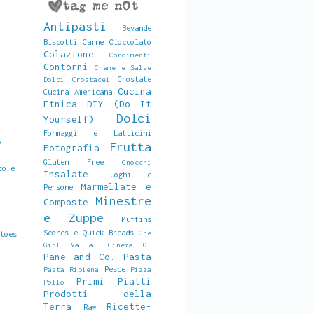
Antipasti
Bevande
Biscotti
Carne
Cioccolato
Colazione
Condimenti
Contorni
Creme e Salse
Crostate
Dolci
Crostacei
Cucina
Cucina Americana
Etnica
DIY (Do It
Dolci
Yourself)
Formaggi e Latticini
y:
Frutta
Fotografia
Gluten Free
Gnocchi
co e
Insalate
Luoghi e
Marmellate e
Persone
Minestre
Composte
e Zuppe
Muffins
Scones e Quick Breads
One
atoes
Girl Va al Cinema
OT
Pane and Co.
Pasta
Pesce
Pasta Ripiena
Pizza
Primi Piatti
Pollo
Prodotti della
Terra
Ricette-
Raw