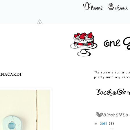
Anacardi
"As runners run and 
pretty much any circ
►
2015
(6)