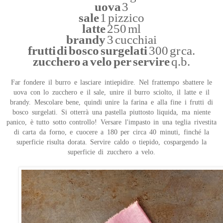
uova
3
sale
1 pizzico
latte
250 ml
brandy
3 cucchiai
frutti di bosco surgelati
300 gr ca.
zucchero a velo per servire
q.b.
Far fondere il burro e lasciare intiepidire. Nel frattempo sbattere le
uova con lo zucchero e il sale, unire il burro sciolto, il latte e il
brandy. Mescolare bene, quindi unire la farina e alla fine i frutti di
bosco surgelati. Si otterrà una pastella piuttosto liquida, ma niente
panico, è tutto sotto controllo! Versare l'impasto in una teglia rivestita
di carta da forno, e cuocere a 180 per circa 40 minuti, finché la
superficie risulta dorata. Servire caldo o tiepido, cospargendo la
superficie di zucchero a velo.