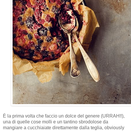
È la prima volta che faccio un dolce del genere (URRAH!!),
una di quelle cose molli e un tantino sbrodolose da
mangiare a cucchiaiate direttamente dalla teglia, obviously