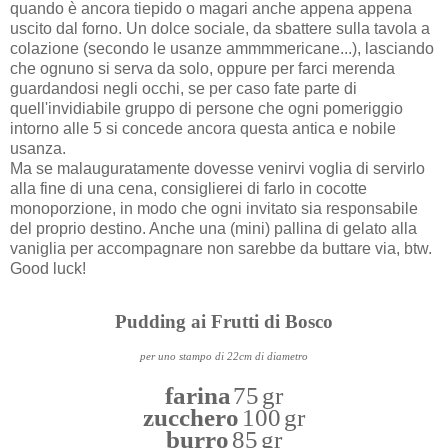
quando è ancora tiepido o magari anche appena appena
uscito dal forno. Un dolce sociale, da sbattere sulla tavola a
colazione (secondo le usanze ammmmericane...), lasciando
che ognuno si serva da solo, oppure per farci merenda
guardandosi negli occhi, se per caso fate parte di
quell'invidiabile gruppo di persone che ogni pomeriggio
intorno alle 5 si concede ancora questa antica e nobile
usanza.
Ma se malauguratamente dovesse venirvi voglia di servirlo
alla fine di una cena, consiglierei di farlo in cocotte
monoporzione, in modo che ogni invitato sia responsabile
del proprio destino. Anche una (mini) pallina di gelato alla
vaniglia per accompagnare non sarebbe da buttare via, btw.
Good luck!
Pudding ai Frutti di Bosco
per uno stampo di 22cm di diametro
farina
75 gr
zucchero
100 gr
burro
85 gr