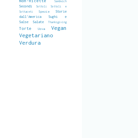
Non-Ricette
Sandwich
Secondi
Sottoli
Sottoli e
Storie
Spezie
Sottaceti
dall'America
Sughi e
Salse Salate
Thanksgiving
Vegan
Torte
Uova
Vegetariano
Verdura