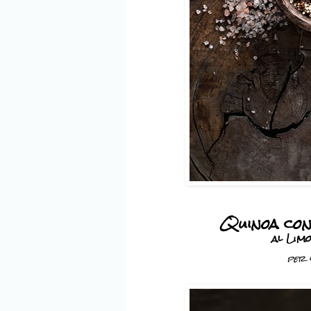
Quinoa con
al Lim
per 