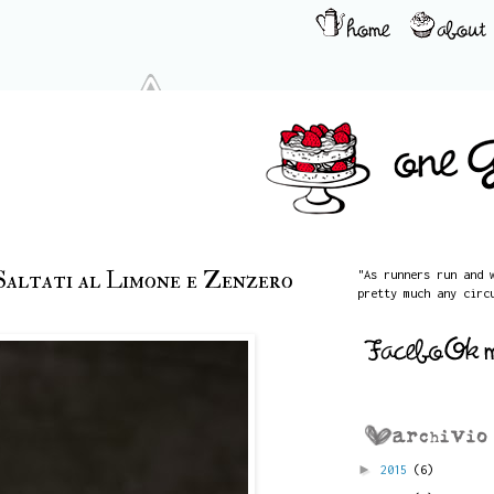
Saltati al Limone e Zenzero
"As runners run and 
pretty much any circ
►
2015
(6)