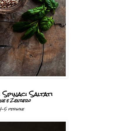
 Spinaci Saltati
one e Zenzero
4-5 persone