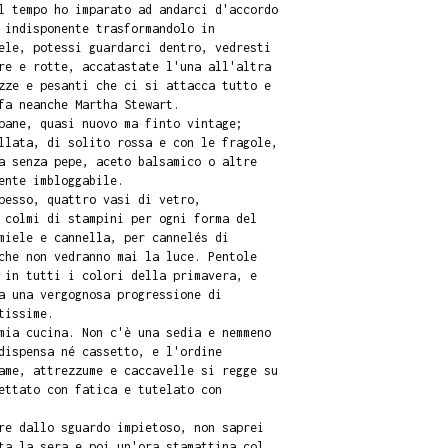
l tempo ho imparato ad andarci d'accordo
 indisponente trasformandolo in
ele, potessi guardarci dentro, vedresti
re e rotte, accatastate l'una all'altra
zze e pesanti che ci si attacca tutto e
fa neanche Martha Stewart.
pane, quasi nuovo ma finto vintage;
llata, di solito rossa e con le fragole,
a senza pepe, aceto balsamico o altre
ente imbloggabile.
pesso, quattro vasi di vetro,
 colmi di stampini per ogni forma del
miele e cannella, per cannelés di
che non vedranno mai la luce. Pentole
 in tutti i colori della primavera, e
a una vergognosa progressione di
tissime.
mia cucina. Non c'è una sedia e nemmeno
dispensa né cassetto, e l'ordine
ame, attrezzume e caccavelle si regge su
ettato con fatica e tutelato con
re dallo sguardo impietoso, non saprei
ta la sera e poi un'ora stamattina col