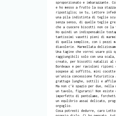
sproporzionato e imbarazzante. Co
e ho messo a frutto la sua stazza
ripostiglio; se tu, Lettore infed
una pila indistinta di teglie scu
senza senso, di quelle teglie gre
che a cuocere biscotti non ce la 
Ho quindi un indispensabile tosta
tantissimi vasetti pieni di marme
di quella semplice, con i pezzi m
diavolerie. Marmellata deliziosam
Una tagine che vorrei usare più s
raggiungibili solo con una scala,
creato, per biscotti natalizi al 
Bordeaux e per ravioloni ripieni 
sospese al soffitto, mini cocotte
un'unica concessione futuristica 
grattuge lunghe, sottili e affila
Ma non c'è spazio per due, nella 
un tavolo, figurarsi! Non esiste 
imperfetto di pentolame, forchett
un equlibrio assai delicato, prog
orgoglio.
Cosa potresti dedurre, caro Letto
proprio dirlo. Ci ho pensato, tut