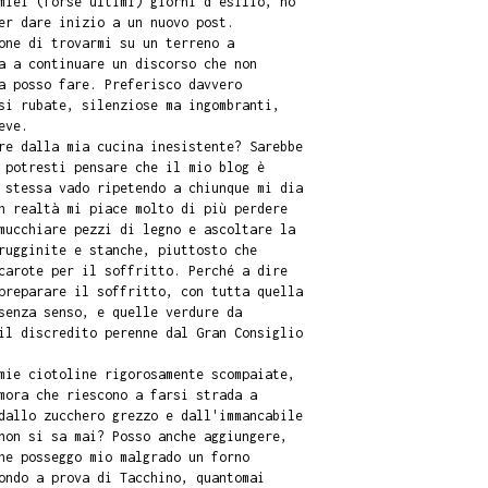
miei (forse ultimi) giorni d'esilio, ho
er dare inizio a un nuovo post.
one di trovarmi su un terreno a
a a continuare un discorso che non
a posso fare. Preferisco davvero
si rubate, silenziose ma ingombranti,
eve.
re dalla mia cucina inesistente? Sarebbe
 potresti pensare che il mio blog è
 stessa vado ripetendo a chiunque mi dia
n realtà mi piace molto di più perdere
mucchiare pezzi di legno e ascoltare la
rugginite e stanche, piuttosto che
carote per il soffritto. Perché a dire
preparare il soffritto, con tutta quella
senza senso, e quelle verdure da
il discredito perenne dal Gran Consiglio
mie ciotoline rigorosamente scompaiate,
mora che riescono a farsi strada a
dallo zucchero grezzo e dall'immancabile
non si sa mai? Posso anche aggiungere,
he posseggo mio malgrado un forno
ondo a prova di Tacchino, quantomai