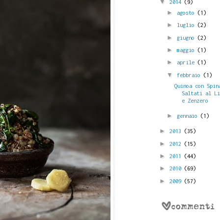
▼
2014
(9)
►
agosto
(1)
►
luglio
(2)
►
giugno
(2)
►
maggio
(1)
►
aprile
(1)
▼
febbraio
(1)
Quinoa con Spin
Saltati al L
e Zenzero
►
gennaio
(1)
►
2013
(35)
►
2012
(15)
►
2011
(44)
►
2010
(69)
►
2009
(57)