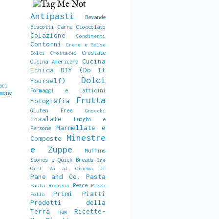
Antipasti
Bevande
Biscotti
Carne
Cioccolato
Colazione
Condimenti
Contorni
Creme e Salse
Crostate
Dolci
Crostacei
Cucina
Cucina Americana
Etnica
DIY (Do It
Dolci
Yourself)
aci
Formaggi e Latticini
imone
Frutta
Fotografia
Gluten Free
Gnocchi
Insalate
Luoghi e
Marmellate e
Persone
Minestre
Composte
e Zuppe
Muffins
Scones e Quick Breads
One
Girl Va al Cinema
OT
Pane and Co.
Pasta
Pesce
Pasta Ripiena
Pizza
Primi Piatti
Pollo
Prodotti della
Terra
Ricette-
Raw