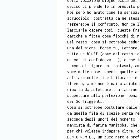
della vocazione bloghereccia dei 
deciso di prenderle in prestito p
Poi però ho avuto come la sensazi
sdrucciolo, costretta da me stess
reggerebbe il confronto. Non ce l
lasciarle cadere così, queste fra
cariche e fitte come fiocchi di n
Del resto, cosa si potrebbe dedur
una delusione. Forse tu, Lettore,
tutto un bluff (come del resto io
un po' di confidenza...), e che i
tempo a litigare coi fantasmi, am
voce delle cose, specie quelle ar
affilare coltelli e triturare le 
il vero, a me non è mai piaciuto 
cipolla da affettare tra lacrime 
scubettare alla perfezione, pena 
dei Soffriggenti.
Cosa si potrebbe postulare dalle 
da quella fila di spezie senza re
seconda degli umori del momento, 
manciata di farina Manitoba, che 
per chi volesse indagare oltre, c
E.N.O.R.M.E., un buco nero e prof