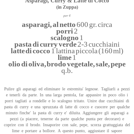
Asparagi, Curry & Latte di Cocco
(in Zuppa)
per 4
asparagi, al netto
600 gr. circa
porri
2
scalogno
1
pasta di curry verde
2-3 cucchiaini
latte di cocco
1 lattina piccola (160 ml)
lime
1
olio di oliva, brodo vegetale, sale, pepe
q.b.
Pulire gli asparagi ed eliminare le estremita' legnose. Tagliarli a pezzi
e tenerli da parte. In una larga pentola, far appassire in poco olio i
porri tagliati a rondelle e lo scalogno tritato. Unire due cucchiaini di
pasta di curry e una spruzzata di latte di cocco e cuocere per qualche
minuto finche' la pasta di curry e' diluita. Aggiungere gli asparagi a
pezzi (a piacere, tenerne da parte qualche punta per decorare) e
coprire con il brodo. Insaporire con sale, pepe, scorza grattuggiata del
lime e portare a bollore. A questo punto, aggiustare il sapore