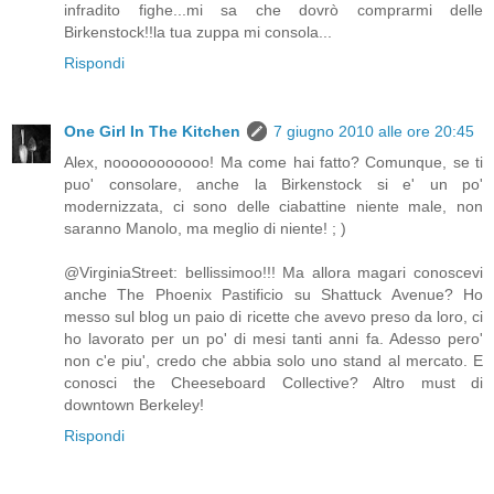
infradito fighe...mi sa che dovrò comprarmi delle
Birkenstock!!la tua zuppa mi consola...
Rispondi
One Girl In The Kitchen
7 giugno 2010 alle ore 20:45
Alex, nooooooooooo! Ma come hai fatto? Comunque, se ti
puo' consolare, anche la Birkenstock si e' un po'
modernizzata, ci sono delle ciabattine niente male, non
saranno Manolo, ma meglio di niente! ; )
@VirginiaStreet: bellissimoo!!! Ma allora magari conoscevi
anche The Phoenix Pastificio su Shattuck Avenue? Ho
messo sul blog un paio di ricette che avevo preso da loro, ci
ho lavorato per un po' di mesi tanti anni fa. Adesso pero'
non c'e piu', credo che abbia solo uno stand al mercato. E
conosci the Cheeseboard Collective? Altro must di
downtown Berkeley!
Rispondi