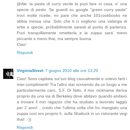
@Ale: la pasta di curry verde la puoi fare in casa, e' una
specie di pesto. Se guardi su google "green curry paste"
trovi molte ricette, mi pare che anche 101cookbooks ne
abbia messa una. Solo che ti ci vogliono una valanga di
erbe e spezie, probabilmente saresti al punto di partenza.
Puoi tranquillamente ometterla e la zuppa sara' meno
piccante e meno thai, ma sempre buona.
Ciao!
Rispondi
VirginiaStreet
7 giugno 2010 alle ore 13:20
Ciao! Sono capitata sul tuo blog casualmente e volevo farti i
miei complimenti! Tra l'altro stai scrivendo da un luogo a me
particolarmente caro, S.F. Di fatto, il mio nickname deriva
proprio da una via di Berkeley dove abitavo quando andavo
a trovare il mio ragazzo che ha studiato a lavorato laggiù
per 2 anni! ...credo che l'ultima volta che ho mangiato una
zuppa così ero proprio lì, sulla Shattuck in un ristorante vegi
thai! :-))
Rispondi