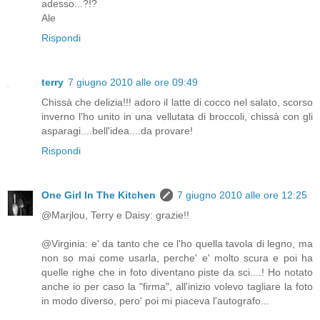
adesso...?!?
Ale
Rispondi
terry
7 giugno 2010 alle ore 09:49
Chissà che delizia!!! adoro il latte di cocco nel salato, scorso
inverno l'ho unito in una vellutata di broccoli, chissà con gli
asparagi....bell'idea....da provare!
Rispondi
One Girl In The Kitchen
7 giugno 2010 alle ore 12:25
@Marjlou, Terry e Daisy: grazie!!
@Virginia: e' da tanto che ce l'ho quella tavola di legno, ma
non so mai come usarla, perche' e' molto scura e poi ha
quelle righe che in foto diventano piste da sci....! Ho notato
anche io per caso la "firma", all'inizio volevo tagliare la foto
in modo diverso, pero' poi mi piaceva l'autografo...