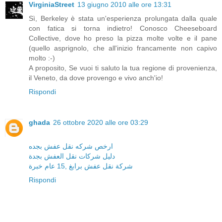
VirginiaStreet
13 giugno 2010 alle ore 13:31
Sì, Berkeley è stata un'esperienza prolungata dalla quale
con fatica si torna indietro! Conosco Cheeseboard
Collective, dove ho preso la pizza molte volte e il pane
(quello asprignolo, che all'inizio francamente non capivo
molto :-)
A proposito, Se vuoi ti saluto la tua regione di provenienza,
il Veneto, da dove provengo e vivo anch'io!
Rispondi
ghada
26 ottobre 2020 alle ore 03:29
ارخص شركه نقل عفش بجده
دليل شركات نقل العفش بجدة
شركة نقل عفش برابغ ,15 عام خبرة
Rispondi