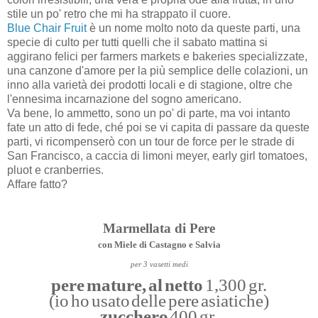
stile un po' retro che mi ha strappato il cuore.
Blue Chair Fruit
è un nome molto noto da queste parti, una
specie di culto per tutti quelli che il sabato mattina si
aggirano felici per farmers markets e bakeries specializzate,
una canzone d'amore per la più semplice delle colazioni, un
inno alla varietà dei prodotti locali e di stagione, oltre che
l'ennesima incarnazione del sogno americano.
Va bene, lo ammetto, sono un po' di parte, ma voi intanto
fate un atto di fede, ché poi se vi capita di passare da queste
parti, vi ricompenserò con un tour de force per le strade di
San Francisco, a caccia di limoni meyer, early girl tomatoes,
pluot e cranberries.
Affare fatto?
Marmellata di Pere
con Miele di Castagno e Salvia
per 3 vasetti medi
pere mature, al netto
1,300 gr.
(io ho usato delle pere asiatiche)
zucchero
400 gr.