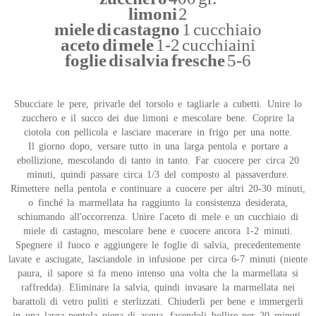
limoni
2
miele di castagno
1 cucchiaio
aceto di mele
1-2 cucchiaini
foglie di salvia fresche
5-6
Sbucciare le pere, privarle del torsolo e tagliarle a cubetti. Unire lo
zucchero e il succo dei due limoni e mescolare bene. Coprire la
ciotola con pellicola e lasciare macerare in frigo per una notte.
Il giorno dopo, versare tutto in una larga pentola e portare a
ebollizione, mescolando di tanto in tanto. Far cuocere per circa 20
minuti, quindi passare circa 1/3 del composto al passaverdure.
Rimettere nella pentola e continuare a cuocere per altri 20-30 minuti,
o finché la marmellata ha raggiunto la consistenza desiderata,
schiumando all'occorrenza. Unire l'aceto di mele e un cucchiaio di
miele di castagno, mescolare bene e cuocere ancora 1-2 minuti.
Spegnere il fuoco e aggiungere le foglie di salvia, precedentemente
lavate e asciugate, lasciandole in infusione per circa 6-7 minuti (niente
paura, il sapore si fa meno intenso una volta che la marmellata si
raffredda). Eliminare la salvia, quindi invasare la marmellata nei
barattoli di vetro puliti e sterlizzati. Chiuderli per bene e immergerli
in una larga pentola piena di acqua, facendoli bollire per 20 minuti.