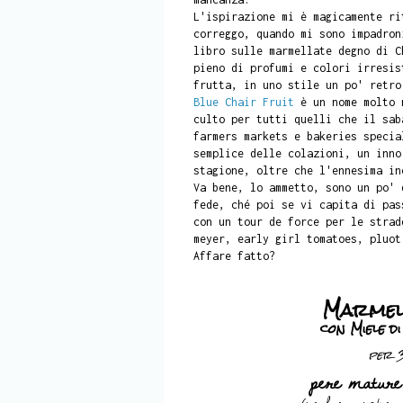
L'ispirazione mi è magicamente ri
correggo, quando mi sono impadro
libro sulle marmellate degno di C
pieno di profumi e colori irresis
frutta, in uno stile un po' retro
Blue Chair Fruit
è un nome molto n
culto per tutti quelli che il sab
farmers markets e bakeries specia
semplice delle colazioni, un inno
stagione, oltre che l'ennesima in
Va bene, lo ammetto, sono un po' 
fede, ché poi se vi capita di pas
con un tour de force per le strad
meyer, early girl tomatoes, pluot
Affare fatto?
Marmell
con Miele d
per 3
pere mature,
(io ho usato d