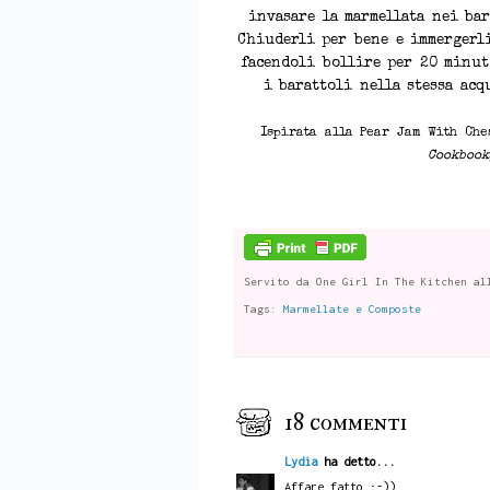
invasare la marmellata nei bar
Chiuderli per bene e immergerl
facendoli bollire per 20 minut
i barattoli nella stessa acq
Ispirata alla Pear Jam With Ch
Cookbook
Servito da
One Girl In The Kitchen
al
Tags:
Marmellate e Composte
18 commenti
Lydia
ha detto...
Affare fatto ;-))