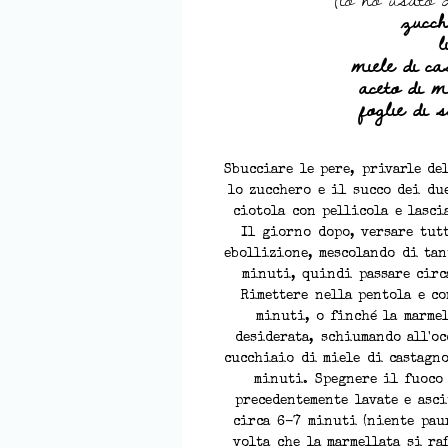
zucch
l
miele di ca
aceto di m
foglie di 
Sbucciare le pere, privarle de
lo zucchero e il succo dei du
ciotola con pellicola e lasci
Il giorno dopo, versare tut
ebollizione, mescolando di tan
minuti, quindi passare circ
Rimettere nella pentola e c
minuti, o finché la marme
desiderata, schiumando all'oc
cucchiaio di miele di castagno
minuti. Spegnere il fuoco 
precedentemente lavate e asc
circa 6-7 minuti (niente pau
volta che la marmellata si ra