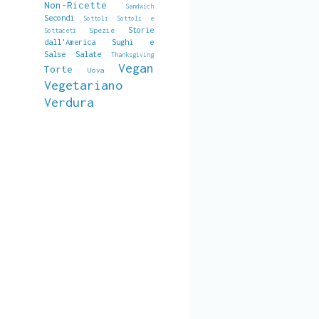
Non-Ricette
Sandwich
Secondi
Sottoli
Sottoli e
Storie
Spezie
Sottaceti
dall'America
Sughi e
Salse Salate
Thanksgiving
Vegan
Torte
Uova
Vegetariano
Verdura