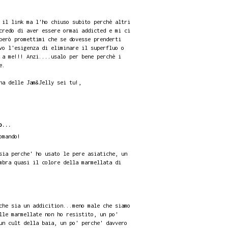
 il link ma l'ho chiuso subito perchè altri
credo di aver essere ormai addicted e mi ci
però promettimi che se dovesse prenderti
vo l'esigenza di eliminare il superfluo o
 a me!!! Anzi....usalo per bene perchè i
e.
na delle Jam&Jelly sei tu!,
o...
omando!
sia perche' ho usato le pere asiatiche, un
mbra quasi il colore della marmellata di
che sia un addicition...meno male che siamo
lle marmellate non ho resistito, un po'
un cult della baia, un po' perche' davvero