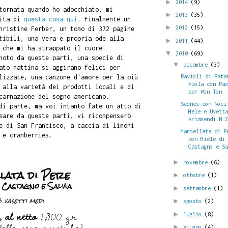
►
2014
(9)
tornata quando ho adocchiato, mi
►
2013
(35)
nita di
questa cosa qui
. Finalmente un
►
2012
(15)
hristine Ferber, un tomo di 372 pagine
tibili, una vera e propria ode alla
►
2011
(44)
 che mi ha strappato il cuore.
▼
2010
(69)
oto da queste parti, una specie di
▼
dicembre
(3)
ato mattina si aggirano felici per
Ravioli di Pata
lizzate, una canzone d'amore per la più
Viola con Pa
 alla varietà dei prodotti locali e di
per Won Ton
carnazione del sogno americano.
Scones con Noci
di parte, ma voi intanto fate un atto di
Mele e Uvett
sare da queste parti, vi ricompenserò
Arizmendi N.
e di San Francisco, a caccia di limoni
Marmellata di P
 e cranberries.
con Miele di
Castagno e S
►
novembre
(6)
ata di Pere
►
ottobre
(1)
i Castagno e Salvia
►
settembre
(1)
 vasetti medi
►
agosto
(2)
 al netto
1,300 gr.
►
luglio
(8)
elle pere asiatiche)
►
giugno
(4)