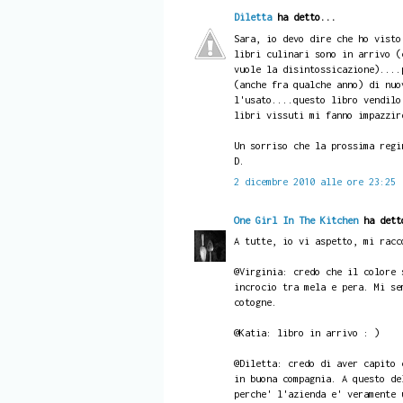
Diletta
ha detto...
Sara, io devo dire che ho visto
libri culinari sono in arrivo (
vuole la disintossicazione)....
(anche fra qualche anno) di nuo
l'usato....questo libro vendilo
libri vissuti mi fanno impazzir
Un sorriso che la prossima regi
D.
2 dicembre 2010 alle ore 23:25
One Girl In The Kitchen
ha dett
A tutte, io vi aspetto, mi racc
@Virginia: credo che il colore 
incrocio tra mela e pera. Mi se
cotogne.
@Katia: libro in arrivo : )
@Diletta: credo di aver capito 
in buona compagnia. A questo de
perche' l'azienda e' veramente 