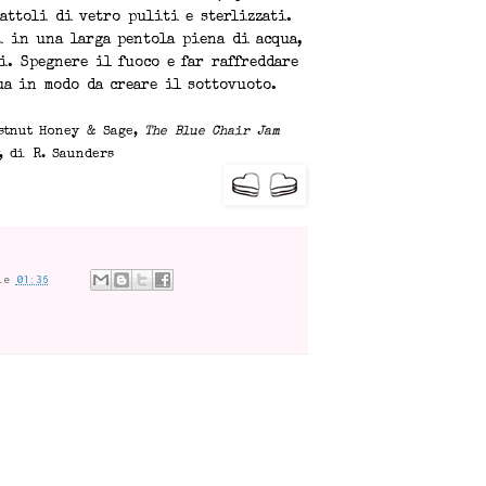
attoli di vetro puliti e sterlizzati.
i in una larga pentola piena di acqua,
i. Spegnere il fuoco e far raffreddare
ua in modo da creare il sottovuoto.
estnut Honey & Sage,
The Blue Chair Jam
, di R. Saunders
le
01:36