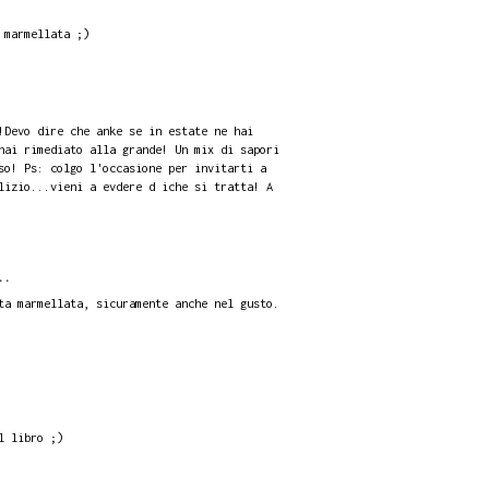
 marmellata ;)
!Devo dire che anke se in estate ne hai
hai rimediato alla grande! Un mix di sapori
so! Ps: colgo l'occasione per invitarti a
lizio...vieni a evdere d iche si tratta! A
..
ta marmellata, sicuramente anche nel gusto.
l libro ;)