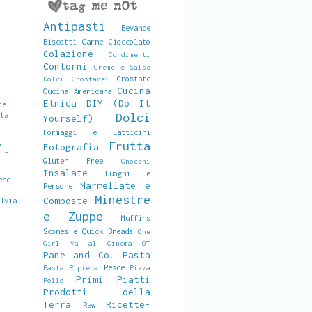
Antipasti
Bevande
Biscotti
Carne
Cioccolato
Colazione
Condimenti
Contorni
Creme e Salse
Crostate
Dolci
Crostacei
Cucina
Cucina Americana
Etnica
DIY (Do It
te
sta
Dolci
Yourself)
Formaggi e Latticini
,
Frutta
Fotografia
a -
Gluten Free
Gnocchi
2
Insalate
Luoghi e
ere
Marmellate e
Persone
Minestre
Composte
alvia
e Zuppe
Muffins
Scones e Quick Breads
One
Girl Va al Cinema
OT
Pane and Co.
Pasta
Pesce
Pasta Ripiena
Pizza
Primi Piatti
Pollo
Prodotti della
Terra
Ricette-
Raw