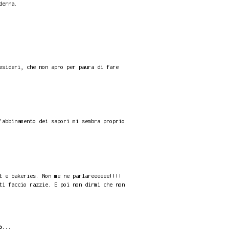
derna.
esideri, che non apro per paura di fare
'abbinamento dei sapori mi sembra proprio
t e bakeries. Non me ne parlareeeeee!!!!
ti faccio razzie. E poi non dirmi che non
o...