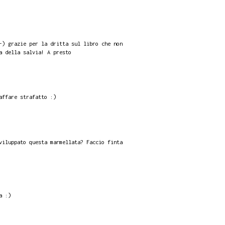
-) grazie per la dritta sul libro che non
a della salvia! A presto
affare strafatto :)
viluppato questa marmellata? Faccio finta
a :)