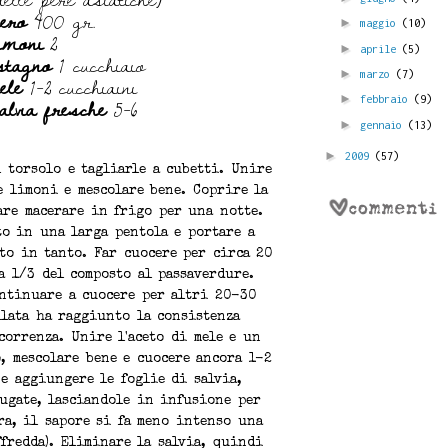
ero
400 gr.
►
maggio
(10)
imoni
2
►
aprile
(5)
stagno
1 cucchiaio
ele
1-2 cucchiaini
►
marzo
(7)
salvia fresche
5-6
►
febbraio
(9)
►
gennaio
(13)
►
2009
(57)
l torsolo e tagliarle a cubetti. Unire
e limoni e mescolare bene. Coprire la
are macerare in frigo per una notte.
to in una larga pentola e portare a
to in tanto. Far cuocere per circa 20
a 1/3 del composto al passaverdure.
ontinuare a cuocere per altri 20-30
llata ha raggiunto la consistenza
correnza. Unire l'aceto di mele e un
, mescolare bene e cuocere ancora 1-2
e aggiungere le foglie di salvia,
iugate, lasciandole in infusione per
ra, il sapore si fa meno intenso una
ffredda). Eliminare la salvia, quindi