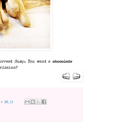
Forrest Gump. You want a
chocolate
rissino?
le
00:12