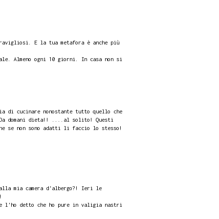
ravigliosi. E la tua metafora è anche più
ale. Almeno ogni 10 giorni. In casa non si
ia di cucinare nonostante tutto quello che
Da domani dieta!! ....al solito! Questi
he se non sono adatti li faccio lo stesso!
alla mia camera d'albergo?! Ieri le
!
e l'ho detto che ho pure in valigia nastri