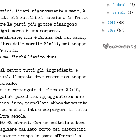
►
febbraio
(6)
ssini, tirati rigorosamente a mano, è
►
gennaio
(3)
atti più sottili si cuociono in fretta
►
2010
(69)
tre le parti più grosse rimangono
►
2009
(57)
Ogni morso è una sorpresa.
eralmente, non è farina del mio sacco,
ibro delle sorelle Simili, mai troppo
fruttato.
n me, finché lievito dura.
 al centro tutti gli ingredienti e
nuti. L'impasto deve essere non troppo
morbido.
in un rettangolo di circa cm 30x10,
golare possibile, appoggiarlo su uno
grano duro, pennellare abbondantemente
 ed anche i lati e cospargere il tutto
ltra semola.
 50-60 minuti. Con un coltello a lama
tagliare dal lato corto dei bastoncini
muovere troppo la pasta afferrarli al