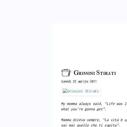
Grissini Stirati
lunedì 25 aprile 2011
My momma always said, "Life was l
what you're gonna get".
Mamma diceva sempre, "La vita è u
sai mai quello che ti capita".