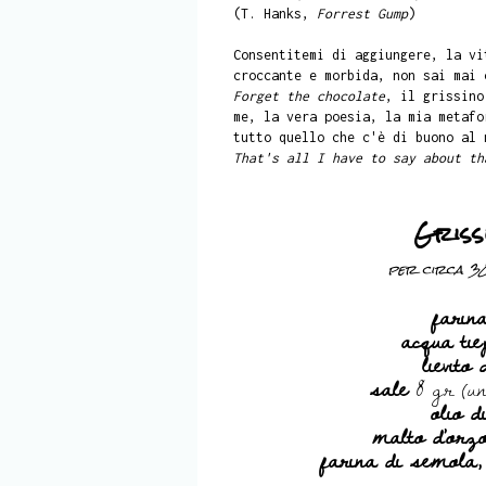
(T. Hanks,
Forrest Gump
)
Consentitemi di aggiungere, la vi
croccante e morbida, non sai mai 
Forget the chocolate
, il grissino
me, la vera poesia, la mia metafo
tutto quello che c'è di buono al 
That's all I have to say about th
Griss
per circa 30 
farin
acqua tie
lievito 
sale
8 gr (un
olio d
malto d'orz
farina di semola,