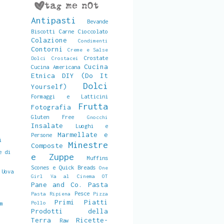
Antipasti
Bevande
Biscotti
Carne
Cioccolato
Colazione
Condimenti
Contorni
Creme e Salse
Crostate
Dolci
Crostacei
Cucina
Cucina Americana
Etnica
DIY (Do It
Dolci
Yourself)
Formaggi e Latticini
Frutta
Fotografia
Gluten Free
Gnocchi
Insalate
Luoghi e
Marmellate e
Persone
i
Minestre
Composte
e di
e Zuppe
Muffins
Scones e Quick Breads
One
 Uova
Girl Va al Cinema
OT
Pane and Co.
Pasta
Pesce
Pasta Ripiena
Pizza
Primi Piatti
Pollo
am
Prodotti della
Terra
Ricette-
Raw