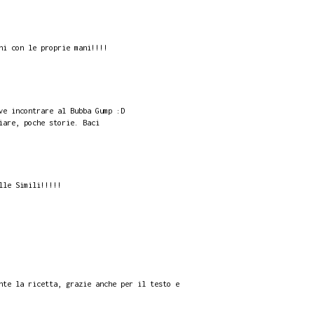
ni con le proprie mani!!!!
ve incontrare al Bubba Gump :D
iare, poche storie. Baci
lle Simili!!!!!
nte la ricetta, grazie anche per il testo e