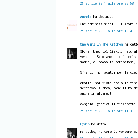
25 aprile 2011 alle ore 08:58
Angela
ha detto...
Che carinissimiiii !!!! Adoro q
25 aprile 2011 alle ore 10:43
One Girl In The Kitchen
ha dett
@Dora: bhe, col lievito natural
vera.... Sono anche io indecisa
madre, e' moooolto pericoloso, 
@franci: non adatti per la diet
@katia: hai visto che alla fine
meritava? guarda, come ti ho de
anche in albergo!
@Angela: grazie! il fiocchetto 
25 aprile 2011 alle ore 11:35
Lydia
ha detto...
no vabbè, ma come ti vengono ce