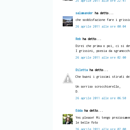
25 aprile 2011 alle ore 22:41
salamander
ha detto...
che soddisfazione fare i grissi
26 aprile 2011 alle ore 00:04
Reb
ha detto...
Direi che prima o poi, ci si de
I grissini, poesia da sgranocch
26 aprile 2011 alle ore 02:00
Diletta
ha detto...
Che buoni i grissimi stirati de
Un sorriso scrocchierello,
D.
26 aprile 2011 alle ore 06:50
Edda
ha detto...
Yes please! Mi tengo preziosame
le belle foto
26 aprile 2011 alle ore 07:00