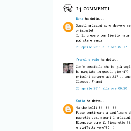
14 commenti
Dora
ha detto...
Questi grissini sono davvero me
originale!
Io li preparo con lievito natur
può stare senza!
25 aprile 2011 alle ore 02:37
franci e vale
ha detto...
Com'è possibile che ho già vogl
ho mangiato in questi giorni?? 
grissini saranno adatti?....anc
Ciaoooo, Franci
25 aprile 2011 alle ore 06:20
Katia
ha detto...
Ma che belli!!!!!!!!!!!
Posso continuare a panificare d
pagnotte oggi magari i grissini
Riconosco pure il fiocchetto (t
e stoffette vero?!) ;)