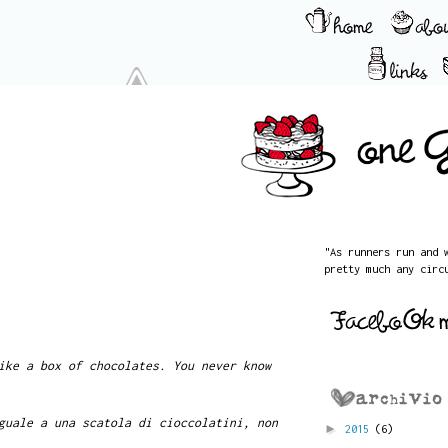
"As runners run and 
pretty much any circ
ike a box of chocolates. You never know
guale a una scatola di cioccolatini, non
►
2015
(6)