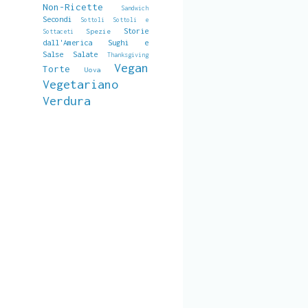
Non-Ricette
Sandwich
Secondi
Sottoli
Sottoli e
Storie
Spezie
Sottaceti
dall'America
Sughi e
Salse Salate
Thanksgiving
Vegan
Torte
Uova
Vegetariano
Verdura