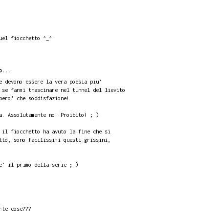
uel fiocchetto ^_^
o...
e devono essere la vera poesia piu'
 se farmi trascinare nel tunnel del lievito
pero' che soddisfazione!
a. Assolutamente no. Proibito! ; )
 il fiocchetto ha avuto la fine che si
tto, sono facilissimi questi grissini,
e' il primo della serie ; )
rte cose???