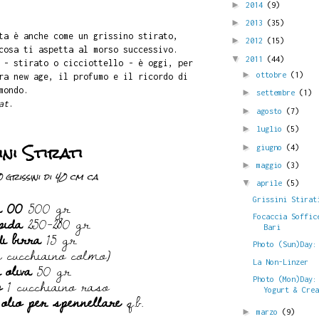
►
2014
(9)
►
2013
(35)
ta è anche come un grissino stirato,
►
2012
(15)
cosa ti aspetta al morso successivo.
▼
2011
(44)
 - stirato o cicciottello - è oggi, per
►
ottobre
(1)
ra new age, il profumo e il ricordo di
mondo.
►
settembre
(1)
at
.
►
agosto
(7)
►
luglio
(5)
ini Stirati
►
giugno
(4)
►
maggio
(3)
grissini di 40 cm ca
▼
aprile
(5)
a 00
500 gr
Grissini Stirat
pida
250-280 gr
Focaccia Soffic
Bari
di birra
15 gr
Photo (Sun)Day:
 cucchiaino colmo)
i oliva
50 gr
La Non-Linzer
o
1 cucchiaino raso
Photo (Mon)Day:
Yogurt & Cre
 olio per spennellare
q.b.
►
marzo
(9)