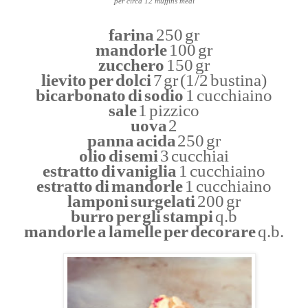
per circa 12 muffins medi
farina
250 gr
mandorle
100 gr
zucchero
150 gr
lievito per dolci
7 gr (1/2 bustina)
bicarbonato di sodio
1 cucchiaino
sale
1 pizzico
uova
2
panna acida
250 gr
olio di semi
3 cucchiai
estratto di vaniglia
1 cucchiaino
estratto di mandorle
1 cucchiaino
lamponi surgelati
200 gr
burro per gli stampi
q.b
mandorle a lamelle per decorare
q.b.