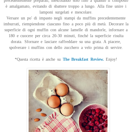
precedentemente preparati, mescolando solo fino a quando il composto
è amalgamato, evitando di sbattere troppo a lungo. Alla fine unire i
lamponi surgelati e mescolare.
Versare un po' di impasto negli stampi da muffins precedentemente
imburrati, riempiendone ciascuno fino a poco più di metà. Decorare la
superficie di ogni muffin con alcune lamelle di mandorle, infornare a
180 e cuocere per circa 20-30 minuti, finché la superficie risulta
dorata. Sfornare e lasciare raffreddare su una grata. A piacere,
spolverare i muffins con dello zucchero a velo prima di servire.
*Questa ricetta è anche su
The Breakfast Review.
Enjoy!