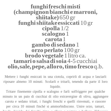
funghi freschi misti
(champignon bianchi e marroni,
shiitake)
650 gr
funghi shiitake essiccati
10 gr
cipolla
1/2
scalogno
1
carota
1
gambo di sedano
1
orzo perlato
100 gr
brodo vegetale
1 litro ca.
tamari o salsa di soia
4-5 cucchiai
olio, sale, pepe, alloro, timo fresco
q.b.
Mettere i funghi essiccati in una ciotola, coprirli di acqua e lasciarli
riposare almeno 10 minuti. Scolarli e tritarli, tenendo da parte il loro
liquido.
Tritare finemente cipolla e scalogno e farli soffriggere per qualche
minuto in un paio di cucchiai di olio extravergine di oliva, aggiungere
carota e sedano tritati, i funghi freschi e quelli rinvenuti, e cuocere
per circa 10 minuti finché si ammorbidiscono. Unire orzo, tamari,