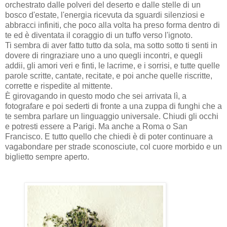
orchestrato dalle polveri del deserto e dalle stelle di un
bosco d'estate, l'energia ricevuta da sguardi silenziosi e
abbracci infiniti, che poco alla volta ha preso forma dentro di
te ed è diventata il coraggio di un tuffo verso l'ignoto.
Ti sembra di aver fatto tutto da sola, ma sotto sotto ti senti in
dovere di ringraziare uno a uno quegli incontri, e quegli
addii, gli amori veri e finti, le lacrime, e i sorrisi, e tutte quelle
parole scritte, cantate, recitate, e poi anche quelle riscritte,
corrette e rispedite al mittente.
È girovagando in questo modo che sei arrivata lì, a
fotografare e poi sederti di fronte a una zuppa di funghi che a
te sembra parlare un linguaggio universale. Chiudi gli occhi
e potresti essere a Parigi. Ma anche a Roma o San
Francisco. E tutto quello che chiedi è di poter continuare a
vagabondare per strade sconosciute, col cuore morbido e un
biglietto sempre aperto.