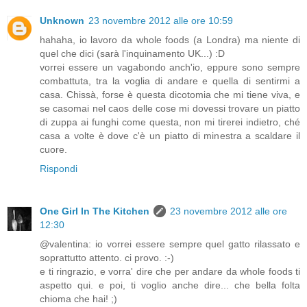
Unknown
23 novembre 2012 alle ore 10:59
hahaha, io lavoro da whole foods (a Londra) ma niente di
quel che dici (sarà l'inquinamento UK...) :D
vorrei essere un vagabondo anch'io, eppure sono sempre
combattuta, tra la voglia di andare e quella di sentirmi a
casa. Chissà, forse è questa dicotomia che mi tiene viva, e
se casomai nel caos delle cose mi dovessi trovare un piatto
di zuppa ai funghi come questa, non mi tirerei indietro, ché
casa a volte è dove c'è un piatto di minestra a scaldare il
cuore.
Rispondi
One Girl In The Kitchen
23 novembre 2012 alle ore
12:30
@valentina: io vorrei essere sempre quel gatto rilassato e
soprattutto attento. ci provo. :-)
e ti ringrazio, e vorra' dire che per andare da whole foods ti
aspetto qui. e poi, ti voglio anche dire... che bella folta
chioma che hai! ;)