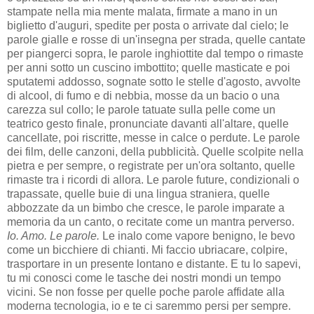
stampate nella mia mente malata, firmate a mano in un
biglietto d'auguri, spedite per posta o arrivate dal cielo; le
parole gialle e rosse di un'insegna per strada, quelle cantate
per piangerci sopra, le parole inghiottite dal tempo o rimaste
per anni sotto un cuscino imbottito; quelle masticate e poi
sputatemi addosso, sognate sotto le stelle d'agosto, avvolte
di alcool, di fumo e di nebbia, mosse da un bacio o una
carezza sul collo; le parole tatuate sulla pelle come un
teatrico gesto finale, pronunciate davanti all'altare, quelle
cancellate, poi riscritte, messe in calce o perdute. Le parole
dei film, delle canzoni, della pubblicità. Quelle scolpite nella
pietra e per sempre, o registrate per un'ora soltanto, quelle
rimaste tra i ricordi di allora. Le parole future, condizionali o
trapassate, quelle buie di una lingua straniera, quelle
abbozzate da un bimbo che cresce, le parole imparate a
memoria da un canto, o recitate come un mantra perverso.
Io. Amo. Le parole.
Le inalo come vapore benigno, le bevo
come un bicchiere di chianti. Mi faccio ubriacare, colpire,
trasportare in un presente lontano e distante. E tu lo sapevi,
tu mi conosci come le tasche dei nostri mondi un tempo
vicini. Se non fosse per quelle poche parole affidate alla
moderna tecnologia, io e te ci saremmo persi per sempre.