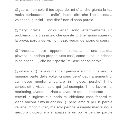
@gabila: non solo il tuo sguardo, mi e' anche giunta la tua
moka borbottante di caffe', inutile dire che l'ho accettata
volentieri. guccini... che dire? non ci sono parole.
@mary: grazie! i dolci vegan sono effettivamente un
problema, ma ti assicuro che queste tortine hanno superato
la prova, parola del vicino mezzo vegan del piano di sopra!
@francesca: ecco, appunto. croncaca di una pasqua
piovosa. e' andato proprio tutto cosi', come tu sai. e adesso
lo sa anche lui, che ha risposto "mi lasci senza parole"...
@katiuscia: :) bella domanda!! penso e sogno in italiano, la
maggior parte delle volte. ci sono pero' degli argomenti di
cui riesco meglio a parlare in inglese, perche' li ho
conosciuti e vissuti solo qui (ad esempio, il mio lavoro nel
marketing, avendo iniziato a lavorare qui ho imparato tutti i
termini in inglese e quando mi chiedono cosa facessi mi
viene ancora tutto in english...). pero' amo di piu' le parole
italiane, molto di piu', ma solo perche' essendo madrelingua
riesco a giocarci e a strapazzarle un po', e perche' parole