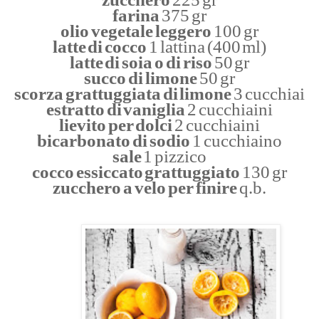
farina
375 gr
olio vegetale leggero
100 gr
latte di cocco
1 lattina (400 ml)
latte di soia o di riso
50 gr
succo di limone
50 gr
scorza grattuggiata di limone
3 cucchiai
estratto di vaniglia
2 cucchiaini
lievito per dolci
2 cucchiaini
bicarbonato di sodio
1 cucchiaino
sale
1 pizzico
cocco essiccato grattuggiato
130 gr
zucchero a velo per finire
q.b.