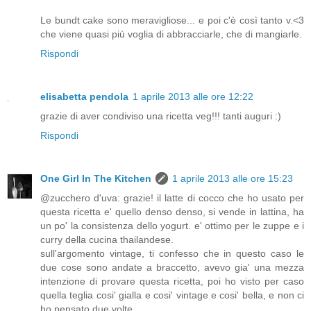
Le bundt cake sono meravigliose... e poi c'è così tanto v.<3
che viene quasi più voglia di abbracciarle, che di mangiarle.
Rispondi
elisabetta pendola
1 aprile 2013 alle ore 12:22
grazie di aver condiviso una ricetta veg!!! tanti auguri :)
Rispondi
One Girl In The Kitchen
1 aprile 2013 alle ore 15:23
@zucchero d'uva: grazie! il latte di cocco che ho usato per
questa ricetta e' quello denso denso, si vende in lattina, ha
un po' la consistenza dello yogurt. e' ottimo per le zuppe e i
curry della cucina thailandese.
sull'argomento vintage, ti confesso che in questo caso le
due cose sono andate a braccetto, avevo gia' una mezza
intenzione di provare questa ricetta, poi ho visto per caso
quella teglia cosi' gialla e cosi' vintage e cosi' bella, e non ci
ho pensato due volte....