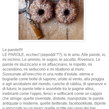
Le parole!!!!
LE PAROLE, ecchec! (sepoddi'??), io le amo. Alle parole, io,
mi inchino. Le ammiro, le sogno, le ascolto. Riverisco. Le
parole mi stuzzicano e mi affascinano, le rispetto, mi
accendono, mi seducono e mi sbattono al muro.
Sussurrate all'orecchio in una notte d'estate, eterne e
bugiarde come bolle di sapone; urlate al vento, alla pioggia
e agli arcobaleni del mondo, cariche di rabbia, di speranze e
di futuro; le parole lette e assorbite tra le pagine altrui,
inebrianti come l'oppio, feroci e soffocanti come un cappio
che stringe; quelle inventate, distorte, manipolate; le parole
antiquate o moderne, quelle twitterate, facebookkate, dipinte
o spruzzate su un muro; quelle scritte nei cessi dei bar,