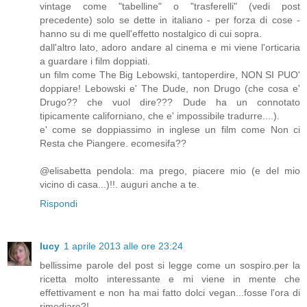
vintage come "tabelline" o "trasferelli" (vedi post
precedente) solo se dette in italiano - per forza di cose -
hanno su di me quell'effetto nostalgico di cui sopra.
dall'altro lato, adoro andare al cinema e mi viene l'orticaria
a guardare i film doppiati.
un film come The Big Lebowski, tantoperdire, NON SI PUO'
doppiare! Lebowski e' The Dude, non Drugo (che cosa e'
Drugo?? che vuol dire??? Dude ha un connotato
tipicamente californiano, che e' impossibile tradurre....).
e' come se doppiassimo in inglese un film come Non ci
Resta che Piangere. ecomesifa??
@elisabetta pendola: ma prego, piacere mio (e del mio
vicino di casa...)!!. auguri anche a te.
Rispondi
lucy
1 aprile 2013 alle ore 23:24
bellissime parole del post si legge come un sospiro.per la
ricetta molto interessante e mi viene in mente che
effettivament e non ha mai fatto dolci vegan...fosse l'ora di
rimediare?!