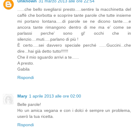
Unknown
31 marzo 2013 alle ore 22:54
......che bello svegliarsi presto.....sentire la macchinetta del
caffè che borbotta e scoprire tante parole che tutte insieme
mi portano lontana.....di parole se ne dicono tante.....e
ancora tante rimangono dentro di me ma e' come se
parlassi perche' sono gl' occhi che in
silenzio....muti.....parlano di più !
È certo.....sei davvero speciale perché ......Guccini...che
dire...hai già detto tutto!!!!!!
Che il mio sguardo arrivi a te......
A presto.
Gabila
Rispondi
Mary
1 aprile 2013 alle ore 02:00
Belle parole!
Ho un amica vegana e con i dolci è sempre un problema,
userò la tua ricetta.
Rispondi