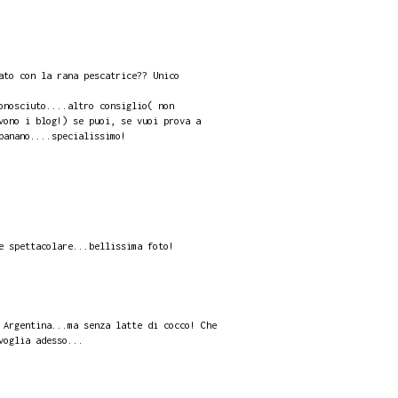
ato con la rana pescatrice?? Unico
onosciuto....altro consiglio( non
vono i blog!) se puoi, se vuoi prova a
banano....specialissimo!
e spettacolare...bellissima foto!
 Argentina...ma senza latte di cocco! Che
voglia adesso...