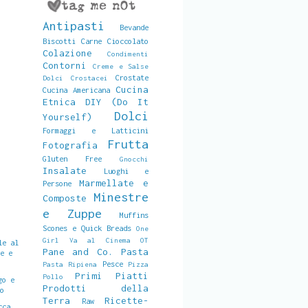
Antipasti
Bevande
Biscotti
Carne
Cioccolato
Colazione
Condimenti
Contorni
Creme e Salse
Crostate
Dolci
Crostacei
Cucina
Cucina Americana
Etnica
DIY (Do It
Dolci
Yourself)
Formaggi e Latticini
Frutta
Fotografia
Gluten Free
Gnocchi
Insalate
Luoghi e
Marmellate e
Persone
Minestre
Composte
e Zuppe
Muffins
Scones e Quick Breads
One
Girl Va al Cinema
OT
le al
Pane and Co.
Pasta
le e
Pesce
Pasta Ripiena
Pizza
Primi Piatti
Pollo
go e
Prodotti della
co
Terra
Ricette-
Raw
cca