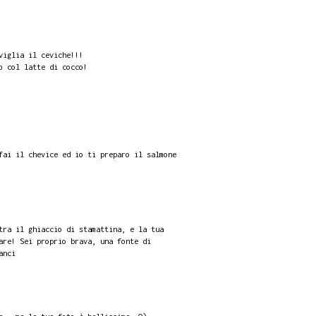
viglia il ceviche!!!
o col latte di cocco!
fai il chevice ed io ti preparo il salmone
tra il ghiaccio di stamattina, e la tua
are! Sei proprio brava, una fonte di
anci