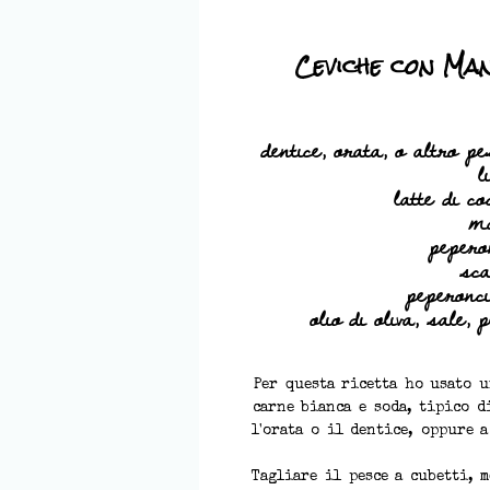
Ceviche con Ma
dentice, orata, o altro p
l
latte di co
m
pepero
sca
peperonc
olio di oliva, sale,
Per questa ricetta ho usato 
carne bianca e soda, tipico d
l'orata o il dentice, oppure 
Tagliare il pesce a cubetti, 