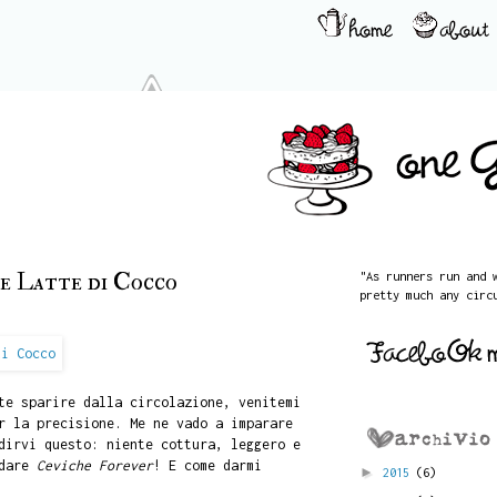
e Latte di Cocco
"As runners run and 
pretty much any circ
te sparire dalla circolazione, venitemi
r la precisione. Me ne vado a imparare
dirvi questo: niente cottura, leggero e
idare
Ceviche Forever
! E come darmi
►
2015
(6)