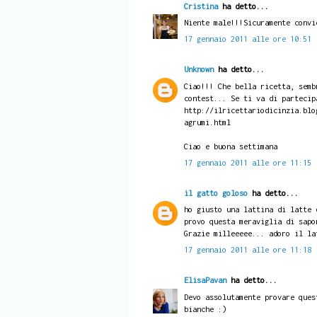
Cristina
ha detto...
Niente male!!!Sicuramente convi
17 gennaio 2011 alle ore 10:51
Unknown
ha detto...
Ciao!!! Che bella ricetta, semb
contest... Se ti va di partecip
http://ilricettariodicinzia.blo
agrumi.html
Ciao e buona settimana
17 gennaio 2011 alle ore 11:15
il gatto goloso
ha detto...
ho giusto una lattina di latte 
provo questa meraviglia di sapo
Grazie milleeeee... adoro il la
17 gennaio 2011 alle ore 11:18
ElisaPavan
ha detto...
Devo assolutamente provare ques
bianche :)