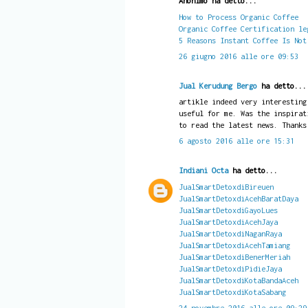
Anonimo ha detto...
How to Process Organic Coffee
Organic Coffee Certification le
5 Reasons Instant Coffee Is Not
26 giugno 2016 alle ore 09:53
Jual Kerudung Bergo
ha detto...
artikle indeed very interesting
useful for me. Was the inspirat
to read the latest news. Thanks
6 agosto 2016 alle ore 15:31
Indiani Octa
ha detto...
JualSmartDetoxdiBireuen
JualSmartDetoxdiAcehBaratDaya
JualSmartDetoxdiGayoLues
JualSmartDetoxdiAcehJaya
JualSmartDetoxdiNaganRaya
JualSmartDetoxdiAcehTamiang
JualSmartDetoxdiBenerMeriah
JualSmartDetoxdiPidieJaya
JualSmartDetoxdiKotaBandaAceh
JualSmartDetoxdiKotaSabang
24 novembre 2016 alle ore 09:29