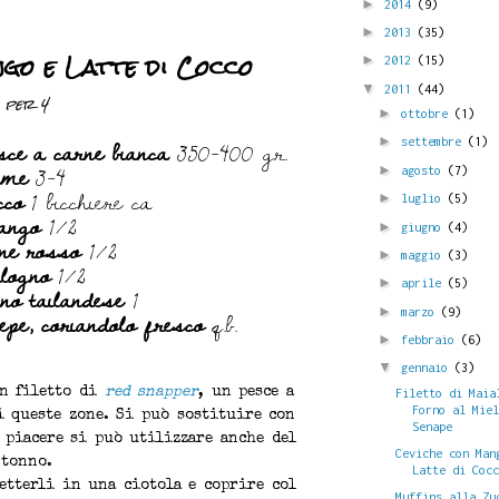
►
2014
(9)
►
2013
(35)
ngo e Latte di Cocco
►
2012
(15)
▼
2011
(44)
per 4
►
ottobre
(1)
esce a carne bianca
350-400 gr.
►
settembre
(1)
ime
3-4
►
agosto
(7)
cco
1 bicchiere ca
►
luglio
(5)
ango
1/2
►
giugno
(4)
ne rosso
1/2
►
maggio
(3)
logno
1/2
►
aprile
(5)
ino tailandese
1
 pepe, coriandolo fresco
q.b.
►
marzo
(9)
►
febbraio
(6)
▼
gennaio
(3)
Filetto di Maia
un filetto di
red snapper
, un pesce a
Forno al Mie
i queste zone. Si può sostituire con
Senape
a piacere si può utilizzare anche del
Ceviche con Man
tonno.
Latte di Coc
metterli in una ciotola e coprire col
Muffins alla Zu