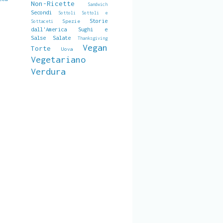
Non-Ricette
Sandwich
Secondi
Sottoli
Sottoli e
Storie
Spezie
Sottaceti
dall'America
Sughi e
Salse Salate
Thanksgiving
Vegan
Torte
Uova
Vegetariano
Verdura