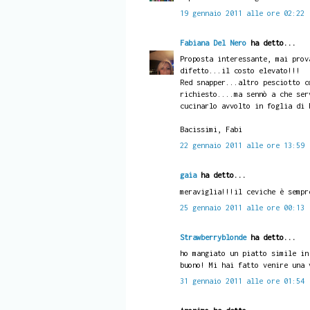
19 gennaio 2011 alle ore 02:22
Fabiana Del Nero
ha detto...
Proposta interessante, mai prov
difetto...il costo elevato!!!
Red snapper...altro pesciotto c
richiesto....ma sennò a che ser
cucinarlo avvolto in foglia di 
Bacissimi, Fabi
22 gennaio 2011 alle ore 13:59
gaia
ha detto...
meraviglia!!!il ceviche è sempr
25 gennaio 2011 alle ore 00:13
Strawberryblonde
ha detto...
ho mangiato un piatto simile in
buono! Mi hai fatto venire una 
31 gennaio 2011 alle ore 01:54