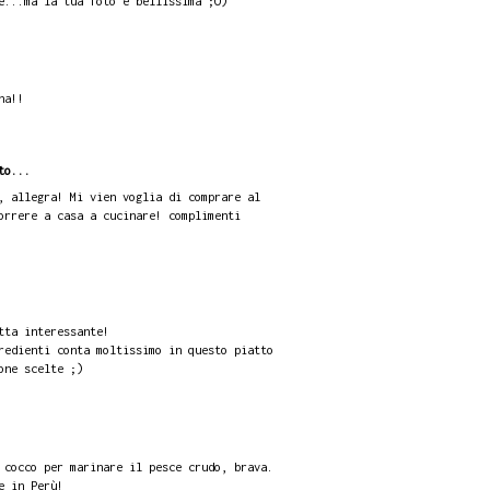
e...ma la tua foto è bellissima ;O)
na!!
to...
, allegra! Mi vien voglia di comprare al
orrere a casa a cucinare! complimenti
tta interessante!
redienti conta moltissimo in questo piatto
one scelte ;)
 cocco per marinare il pesce crudo, brava.
e in Perù!