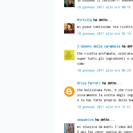
io odioooo il ceviche!!! eheheh
18 gennaio 2011 alle ore 00:15
Mirtilla
ha detto...
mi piace tantissimo sta ricetti
18 gennaio 2011 alle ore 03:14
l'albero della carambola
ha det
Che ricetta profumata, colorata
super tutti gli ingredienti e c
simo
18 gennaio 2011 alle ore 06:29
Erica Ferreri
ha detto...
Che bellissima foto, e che rice
sicuramente la scelta degli ing
e tu hai fatto proprio delle bu
18 gennaio 2011 alle ore 15:57
acquaviva
ha detto...
mi stuzzica da matti l'idea del
E poi fai venir voglia di venir