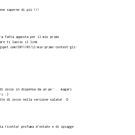
ene saperne di più !!!
ra fatta apposta per il mio primo
are ti lascio il link
gspot.com/2011/01/il-mio-primo-contest-gli-
di cocco in dispensa da un po'... magari
ri :)
tte di cocco nella versione salata! :D
ta ricetta! profuma d'estate e di spiagge