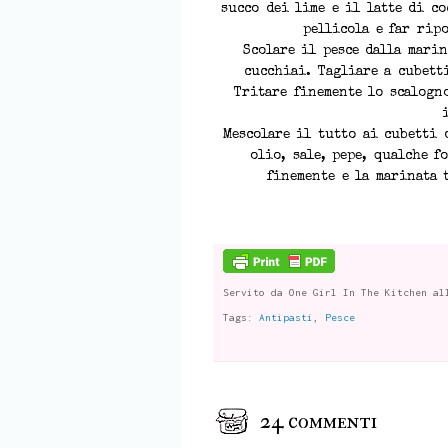
succo dei lime e il latte di co
pellicola e far rip
Scolare il pesce dalla mari
cucchiai. Tagliare a cubett
Tritare finemente lo scalogn
Mescolare il tutto ai cubetti 
olio, sale, pepe, qualche f
finemente e la marinata 
Servito da
One Girl In The Kitchen
al
Tags:
Antipasti
,
Pesce
24 commenti