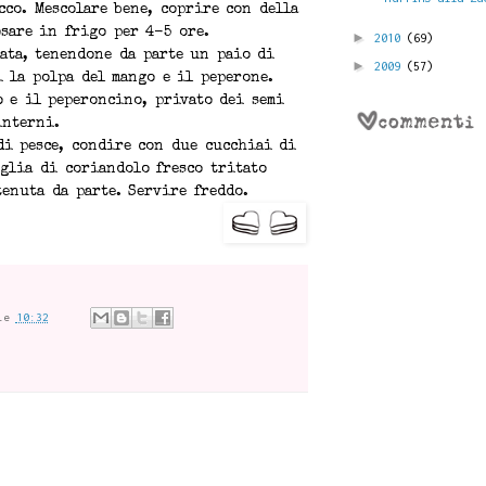
cco. Mescolare bene, coprire con della
osare in frigo per 4-5 ore.
►
2010
(69)
nata, tenendone da parte un paio di
►
2009
(57)
i la polpa del mango e il peperone.
o e il peperoncino, privato dei semi
interni.
di pesce, condire con due cucchiai di
oglia di coriandolo fresco tritato
tenuta da parte. Servire freddo.
le
10:32