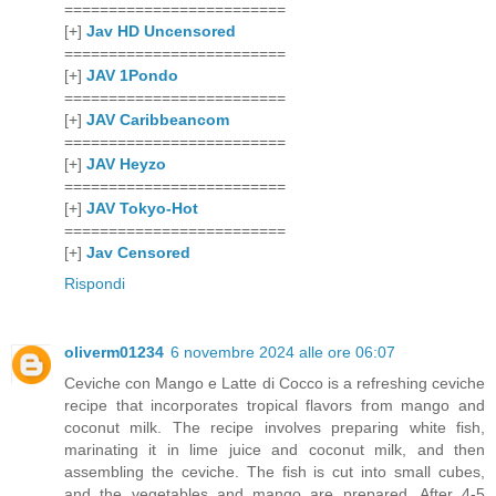
=========================
[+]
Jav HD Uncensored
=========================
[+]
JAV 1Pondo
=========================
[+]
JAV Caribbeancom
=========================
[+]
JAV Heyzo
=========================
[+]
JAV Tokyo-Hot
=========================
[+]
Jav Censored
Rispondi
oliverm01234
6 novembre 2024 alle ore 06:07
Ceviche con Mango e Latte di Cocco is a refreshing ceviche
recipe that incorporates tropical flavors from mango and
coconut milk. The recipe involves preparing white fish,
marinating it in lime juice and coconut milk, and then
assembling the ceviche. The fish is cut into small cubes,
and the vegetables and mango are prepared. After 4-5