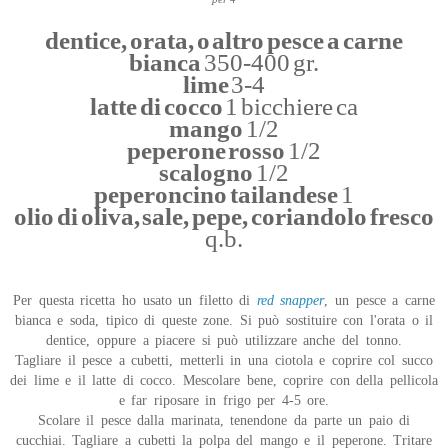
dentice, orata, o altro pesce a carne
bianca
350-400 gr.
lime
3-4
latte di cocco
1 bicchiere ca
mango
1/2
peperone rosso
1/2
scalogno
1/2
peperoncino tailandese
1
olio di oliva, sale, pepe, coriandolo fresco
q.b.
Per questa ricetta ho usato un filetto di
red snapper
, un pesce a carne
bianca e soda, tipico di queste zone. Si può sostituire con l'orata o il
dentice, oppure a piacere si può utilizzare anche del tonno.
Tagliare il pesce a cubetti, metterli in una ciotola e coprire col succo
dei lime e il latte di cocco. Mescolare bene, coprire con della pellicola
e far riposare in frigo per 4-5 ore.
Scolare il pesce dalla marinata, tenendone da parte un paio di
cucchiai. Tagliare a cubetti la polpa del mango e il peperone. Tritare