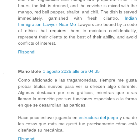
hours, the fish is drained, and the ceviche is mixed with the
mango, red bell pepper, shallot, and chili. The dish is served
immediately, garnished with fresh cilantro.
Indian
Immigration Lawyer Near Me
Lawyers are bound by a code
of ethics that requires them to maintain confidentiality,
represent their clients to the best of their ability, and avoid
conflicts of interest.
Rispondi
Mario Bole
1 agosto 2026 alle ore 04:35
Como aficionado a las tragamonedas, siempre me gusta
probar títulos nuevos para ver si ofrecen algo diferente.
Algunas destacan por sus gráficos, mientras que otras
llaman la atención por sus funciones especiales o la forma
en que se desarrollan las partidas.
Hace poco estuve jugando en
estructura del juego
y una de
las cosas que más me gustó fue precisamente cómo está
diseñada su mecánica.
Rispondi