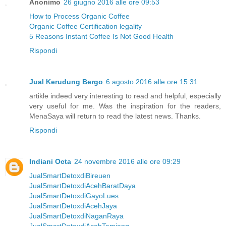
Anonimo
26 giugno 2016 alle ore 09:53
How to Process Organic Coffee
Organic Coffee Certification legality
5 Reasons Instant Coffee Is Not Good Health
Rispondi
Jual Kerudung Bergo
6 agosto 2016 alle ore 15:31
artikle indeed very interesting to read and helpful, especially
very useful for me. Was the inspiration for the readers,
MenaSaya will return to read the latest news. Thanks.
Rispondi
Indiani Octa
24 novembre 2016 alle ore 09:29
JualSmartDetoxdiBireuen
JualSmartDetoxdiAcehBaratDaya
JualSmartDetoxdiGayoLues
JualSmartDetoxdiAcehJaya
JualSmartDetoxdiNaganRaya
JualSmartDetoxdiAcehTamiang