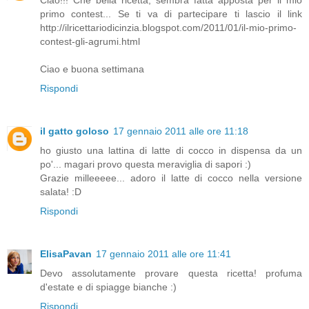
Ciao!!! Che bella ricetta, sembra fatta apposta per il mio
primo contest... Se ti va di partecipare ti lascio il link
http://ilricettariodicinzia.blogspot.com/2011/01/il-mio-primo-
contest-gli-agrumi.html
Ciao e buona settimana
Rispondi
il gatto goloso
17 gennaio 2011 alle ore 11:18
ho giusto una lattina di latte di cocco in dispensa da un
po'... magari provo questa meraviglia di sapori :)
Grazie milleeeee... adoro il latte di cocco nella versione
salata! :D
Rispondi
ElisaPavan
17 gennaio 2011 alle ore 11:41
Devo assolutamente provare questa ricetta! profuma
d'estate e di spiagge bianche :)
Rispondi