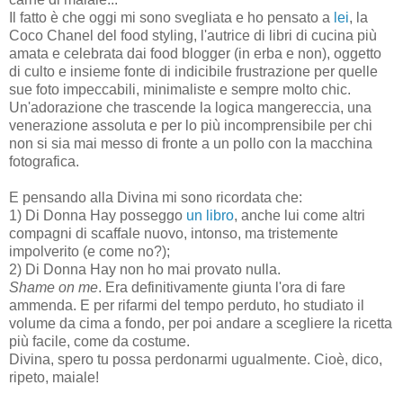
Il fatto è che oggi mi sono svegliata e ho pensato a
lei
, la
Coco Chanel del food styling, l'autrice di libri di cucina più
amata e celebrata dai food blogger (in erba e non), oggetto
di culto e insieme fonte di indicibile frustrazione per quelle
sue foto impeccabili, minimaliste e sempre molto chic.
Un'adorazione che trascende la logica mangereccia, una
venerazione assoluta e per lo più incomprensibile per chi
non si sia mai messo di fronte a un pollo con la macchina
fotografica.
E pensando alla Divina mi sono ricordata che:
1) Di Donna Hay posseggo
un libro
, anche lui come altri
compagni di scaffale nuovo, intonso, ma tristemente
impolverito (e come no?);
2) Di Donna Hay non ho mai provato nulla.
Shame on me
. Era definitivamente giunta l'ora di fare
ammenda. E per rifarmi del tempo perduto, ho studiato il
volume da cima a fondo, per poi andare a scegliere la ricetta
più facile, come da costume.
Divina, spero tu possa perdonarmi ugualmente. Cioè, dico,
ripeto, maiale!