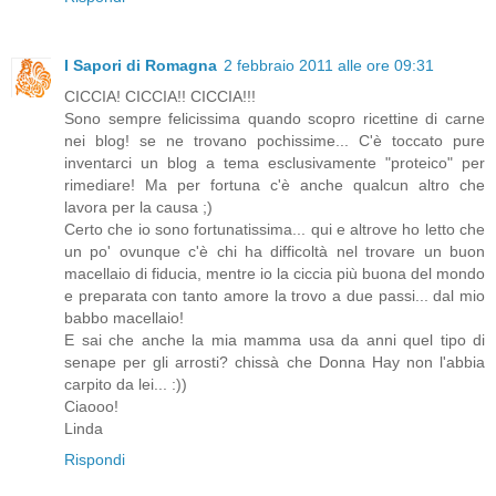
I Sapori di Romagna
2 febbraio 2011 alle ore 09:31
CICCIA! CICCIA!! CICCIA!!!
Sono sempre felicissima quando scopro ricettine di carne
nei blog! se ne trovano pochissime... C'è toccato pure
inventarci un blog a tema esclusivamente "proteico" per
rimediare! Ma per fortuna c'è anche qualcun altro che
lavora per la causa ;)
Certo che io sono fortunatissima... qui e altrove ho letto che
un po' ovunque c'è chi ha difficoltà nel trovare un buon
macellaio di fiducia, mentre io la ciccia più buona del mondo
e preparata con tanto amore la trovo a due passi... dal mio
babbo macellaio!
E sai che anche la mia mamma usa da anni quel tipo di
senape per gli arrosti? chissà che Donna Hay non l'abbia
carpito da lei... :))
Ciaooo!
Linda
Rispondi