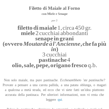
Filetto di Maiale al Forno
con Miele e Senape
per 3
filetto di maiale
1, circa 450 gr.
miele
2 cucchiai abbondanti
senape in grani
(ovvero
Moutarde à l'Ancienne
, che fa più
in
)
3 cucchiai
pastinache
4
olio, sale, pepe, origano fresco
q.b.
Non solo maiale, ma pure pastinache.
Ecchesarebbero 'ste pastinache?
Provate a pensare a una carota pallida, a una patata oblunga, o magari
a qualcosa a metà strada, ed ecco che vi siete fatti un'idea piuttosto
accurata della pastinaca. Per ulteriori informazioni, non vi resta che
leggere
qui
.