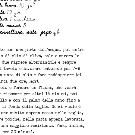
di birra
10 gr
le
10 gr
liva
1 cucchiaio
lle rosse
3
ennellare, sale, pepe
q.b.
to con una parte dell'acqua, poi unire
o di olio di oliva, sale e ancora la
 due riprese alternandole e sempre
ul tavolo e lavorare battendo per 7-8
a unta di olio e fare raddoppiare (ci
irca due ore,
ndr
).
olo e formare un filone, che verrà
e riposare per altri 15 minuti, poi
llo e con il palmo della mano fino a
 il fondo della teglia. Se si vuole è
lone subito appena messo nella teglia,
e poiché, nella pasta appena lavorata,
 una maggiore resistenza. Fare, infine,
e per 30 minuti.