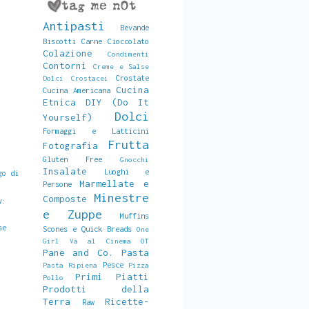
Antipasti
Bevande
Biscotti
Carne
Cioccolato
Colazione
Condimenti
Contorni
Creme e Salse
Crostate
Dolci
Crostacei
Cucina
Cucina Americana
Etnica
DIY (Do It
Dolci
Yourself)
Formaggi e Latticini
Frutta
Fotografia
Gluten Free
Gnocchi
Insalate
Luoghi e
go di
Marmellate e
Persone
Minestre
Composte
y:
e Zuppe
Muffins
se
Scones e Quick Breads
One
Girl Va al Cinema
OT
Pane and Co.
Pasta
Pesce
Pasta Ripiena
Pizza
Primi Piatti
Pollo
Prodotti della
Terra
Ricette-
Raw