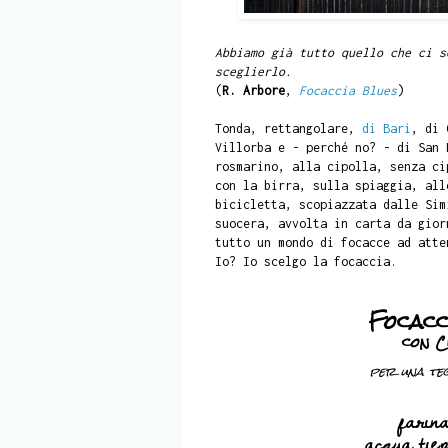
Abbiamo già tutto quello che ci s
sceglierlo.
(
R. Arbore
,
Focaccia Blues
)
Tonda, rettangolare,
di Bari
, di 
Villorba e - perché no? - di San 
rosmarino, alla cipolla, senza ci
con la birra, sulla spiaggia, all
bicicletta, scopiazzata dalle Sim
suocera, avvolta in carta da gior
tutto un mondo di focacce ad att
Io? Io scelgo la focaccia.
Focacc
con C
per una teg
farin
acqua tie