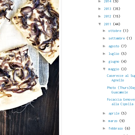
►
2014
(9)
►
2013
(35)
►
2012
(15)
▼
2011
(44)
►
ottobre
(1)
►
settembre
(1)
►
agosto
(7)
►
luglio
(5)
►
giugno
(4)
▼
maggio
(3)
Caserecce al Su
Agnello
Photo (Thurs)Da
Guacamole
Focaccia Genove
alla Cipolla
►
aprile
(5)
►
marzo
(9)
►
febbraio
(6)