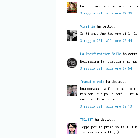
buona!!!amo la cipolla che ci p
3 maggio 2011 alle ore 02:39
Virginia
ha detto...
Io ti amo. Amo te, one girl, la
3 maggio 2011 alle ore 02:44
La Panificatrice Folle
ha detto
Bellissima la focaccia e il nuo
3 maggio 2011 alle ore 07:54
franci e vale
ha detto...
buuooonaaaa la focaccia...io me
non con le cipolle però....bell
anche al foto! ciao
3 maggio 2011 alle ore 09:13
°Glo83°
ha detto...
leggo per la prima volta il tuo
iscrivo subito!!! ;-)