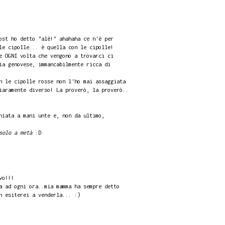
ost ho detto "alè!" ahahaha ce n'è per
le cipolle... è quella con le cipolle!
e OGNI volta che vengono a trovarci ci
ia genovese, immancabilmente ricca di
n le cipolle rosse non l'ho mai assaggiata
iaramente diverso! La proverò, la proverò..
hiata a mani unte e, non da ultimo,
solo a metà
:D
vo!!!
a ad ogni ora..mia mamma ha sempre detto
n esiterei a venderla... :)