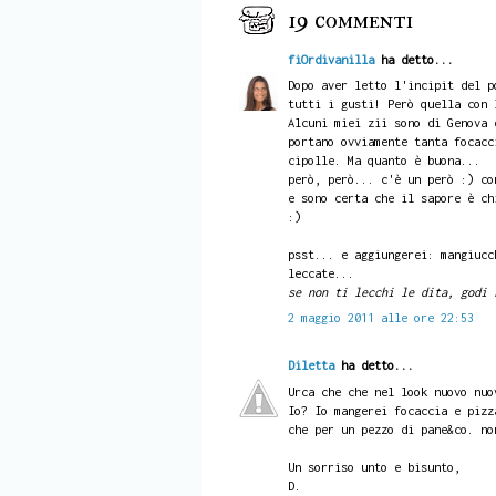
19 commenti
fiOrdivanilla
ha detto...
Dopo aver letto l'incipit del p
tutti i gusti! Però quella con 
Alcuni miei zii sono di Genova 
portano ovviamente tanta focacc
cipolle. Ma quanto è buona...
però, però... c'è un però :) co
e sono certa che il sapore è ch
:)
psst... e aggiungerei: mangiucc
leccate...
se non ti lecchi le dita, godi 
2 maggio 2011 alle ore 22:53
Diletta
ha detto...
Urca che che nel look nuovo nuo
Io? Io mangerei focaccia e pizz
che per un pezzo di pane&co. no
Un sorriso unto e bisunto,
D.