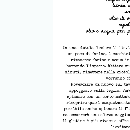
lievito 
sa
olio di o
cipo
olio e acqua per p
In una ciotola fondere il lievi
un poco di farina, 1 cucchiai
rimanente farina e acqua in
battendo l'impasto. Mettere s
minuti, rimettere nella ciotol
vorranno c
Rovesciare di nuovo sul tav
appoggiato sulla teglia. Far
spianare con un corto mattare
ricoprire quasi completamente
possibile anche spianare il fi
ma occorrerà uno sforzo maggior
il glutine è più vivace e offre
lievitar