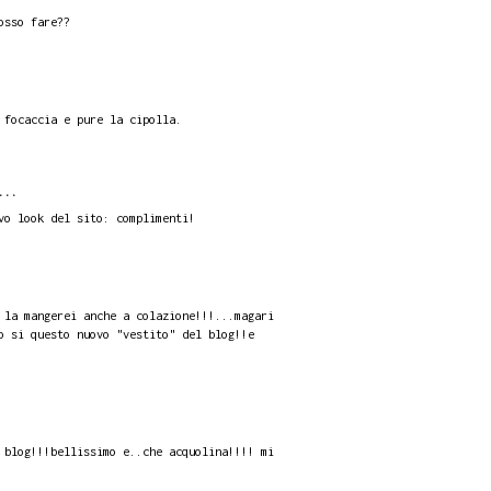
osso fare??
 focaccia e pure la cipolla.
...
vo look del sito: complimenti!
 la mangerei anche a colazione!!!...magari
o si questo nuovo "vestito" del blog!!e
 blog!!!bellissimo e..che acquolina!!!! mi