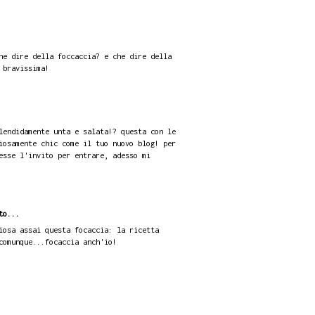
he dire della foccaccia? e che dire della
 bravissima!
lendidamente unta e salata!? questa con le
iosamente chic come il tuo nuovo blog! per
esse l'invito per entrare, adesso mi
to...
iosa assai questa focaccia: la ricetta
comunque...focaccia anch'io!