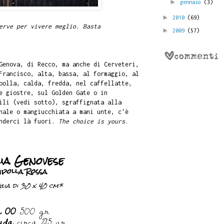
►
gennaio
(3)
►
2010
(69)
erve per vivere meglio. Basta
►
2009
(57)
Genova, di Recco, ma anche di Cerveteri,
Francisco, alta, bassa, al formaggio, al
polla, calda, fredda, nel caffellatte,
e giostre, sul Golden Gate o in
ili (vedi sotto), sgraffignata alla
nale o mangiucchiata a mani unte, c'è
enderci là fuori.
The choice is yours
.
ia Genovese
ipolla Rossa
lia di 30 x 40 cm*
a 00
500 gr
pida
circa 275 gr