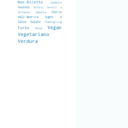
Non-Ricette
Sandwich
Secondi
Sottoli
Sottoli e
Storie
Spezie
Sottaceti
dall'America
Sughi e
Salse Salate
Thanksgiving
Vegan
Torte
Uova
Vegetariano
Verdura