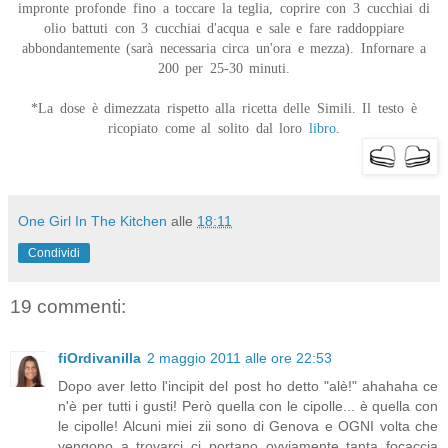
impronte profonde fino a toccare la teglia, coprire con 3 cucchiai di
olio battuti con 3 cucchiai d'acqua e sale e fare raddoppiare
abbondantemente (sarà necessaria circa un'ora e mezza). Infornare a
200 per 25-30 minuti.
*La dose è dimezzata rispetto alla ricetta delle Simili. Il testo è
ricopiato come al solito dal loro
libro
.
One Girl In The Kitchen
alle
18:11
Condividi
19 commenti:
fiOrdivanilla
2 maggio 2011 alle ore 22:53
Dopo aver letto l'incipit del post ho detto "alè!" ahahaha ce
n'è per tutti i gusti! Però quella con le cipolle... è quella con
le cipolle! Alcuni miei zii sono di Genova e OGNI volta che
vengono a trovarci ci portano ovviamente tanta focaccia