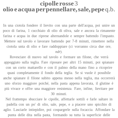
cipolle rosse
3
olio e acqua per pennellare, sale, pepe
q.b.
In una ciotola fondere il lievito con una parte dell'acqua, poi unire un
poco di farina, 1 cucchiaio di olio di oliva, sale e ancora la rimanente
farina e acqua in due riprese alternandole e sempre battendo l'impasto.
Mettere sul tavolo e lavorare battendo per 7-8 minuti, rimettere nella
ciotola unta di olio e fare raddoppiare (ci vorranno circa due ore,
ndr
).
Rovesciare di nuovo sul tavolo e formare un filone, che verrà
appoggiato sulla teglia. Fare riposare per altri 15 minuti, poi spianare
con un corto mattarello e con il palmo della mano fino a ricoprire
quasi completamente il fondo della teglia. Se si vuole è possibile
anche spianare il filone subito appena messo nella teglia, ma occorrerà
uno sforzo maggiore poiché, nella pasta appena lavorata, il glutine è
più vivace e offre una maggiore resistenza. Fare, infine, lievitare per
30 minuti.
Nel frattempo sbucciare le cipolle, affettarle sottili e farle saltare in
padella con un po' di olio, sale, pepe, e a piacere uno spicchio di
aglio. Lasciarle intiepidire, poi cospargerle sulla focaccia. Affondare la
punta delle dita nella pasta, formando su tutta la superficie delle