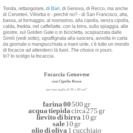
Tonda, rettangolare,
di Bari
, di Genova, di Recco, ma anche
di Cerveteri, Villorba e - perché no? - di San Francisco, alta,
bassa, al formaggio, al rosmarino, alla cipolla, senza cipolla,
calda, fredda, nel caffellatte, con la birra, sulla spiaggia, alle
giostre, sul Golden Gate o in bicicletta, scopiazzata dalle
Simili (vedi sotto), sgraffignata alla suocera, avvolta in carta
da giornale o mangiucchiata a mani unte, c'è tutto un mondo
di focacce ad attenderci là fuori.
The choice is yours
.
Io? Io scelgo la focaccia.
Focaccia Genovese
con Cipolla Rossa
per una teglia di 30 x 40 cm*
farina 00
500 gr
acqua tiepida
circa 275 gr
lievito di birra
10 gr
sale
10 gr
olio di oliva
1 cucchiaio