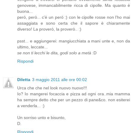
genovese, immancabilmente ricca di cipolle. Ma quanto è
buona...
però, però... c'è un però :) con le cipolle rosse non l'ho mai
assaggiata e sono certa che il sapore è chiaramente
diverso! La proverò, la proverò.. :)
psst... e aggiungerei: mangiucchiata a mani unte e, non da
ultimo, leccate...
se non ti lecchi le dita, godi solo a metà
:D
Rispondi
Diletta
3 maggio 2011 alle ore 00:02
Urca che che nel look nuovo nuovo!!!
Io? Io mangerei focaccia e pizza ad ogni ora..mia mamma
ha sempre detto che per un pezzo di pane&co. non esiterei
a venderla... :)
Un sorriso unto e bisunto,
D.
Rispondi