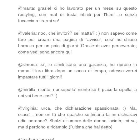
@marta: grazie! ci ho lavorato per un mese su questo
restyling, con mal di testa infiniti per l'html....e senza
focaccia a tirarmi su!
@valeria: noo, che invito?? sei matta? ; ) non sapevo come
fare per creare una pagina di "avviso", cosi' ho chiuso
baracca per un paio di giorni. Grazie di aver perseverato,
come vedi sono ancora qui
@simona: si', le simili sono una garanzia, ho ripreso in
mano il loro libro dopo un sacco di tempo, adesso vorrei
impastare tutti i giorni!
@mirtilla: niente, nunsepoffa' niente se ti piace la cipolla, a
noi vai bene cosi'! :)
@virginia: urca, che dichiarazione spassionata. ;) Ma,
scuss'... non eri tu che qualche settimana fa mi dichiaravi
odio perenne? Sbalzi di umore delle donne incinta, mi sa,
ma ti perdono e ricambio (l'ultima che hai detto)
@barbara: grazie!