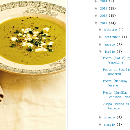
►
2014
(9)
►
2013
(35)
►
2012
(15)
▼
2011
(44)
►
ottobre
(1)
►
settembre
(1)
►
agosto
(7)
▼
luglio
(5)
Photo (Satur)Da
Fragoline
Pesto di Basili
Anacardi
Photo (Mon)Day:
Desire
Photo (Sun)Day:
Heirloom Tom
Zuppa Fredda di
Taccole
►
giugno
(4)
►
maggio
(3)