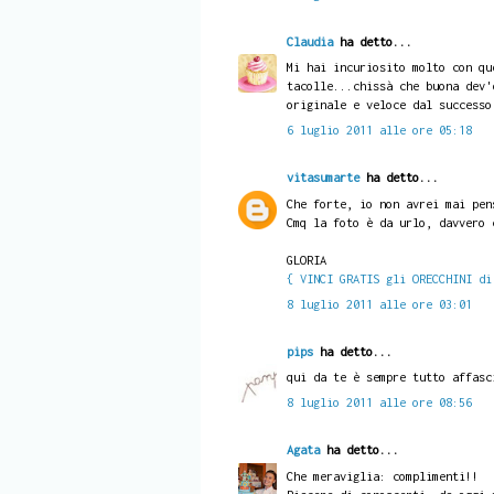
Claudia
ha detto...
Mi hai incuriosito molto con qu
tacolle...chissà che buona dev'
originale e veloce dal successo
6 luglio 2011 alle ore 05:18
vitasumarte
ha detto...
Che forte, io non avrei mai pen
Cmq la foto è da urlo, davvero 
GLORIA
{ VINCI GRATIS gli ORECCHINI di
8 luglio 2011 alle ore 03:01
pips
ha detto...
qui da te è sempre tutto affasc
8 luglio 2011 alle ore 08:56
Agata
ha detto...
Che meraviglia: complimenti!!