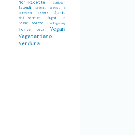
Non-Ricette
Sandwich
Secondi
Sottoli
Sottoli e
Storie
Spezie
Sottaceti
dall'America
Sughi e
Salse Salate
Thanksgiving
Vegan
Torte
Uova
Vegetariano
Verdura