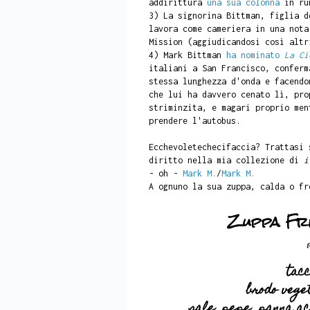
addirittura
una sua colonna
in run
3) La signorina Bittman, figlia 
lavora come cameriera in una nota
Mission (aggiudicandosi così altr
4) Mark Bittman
ha nominato
La Ci
italiani a San Francisco, conferm
stessa lunghezza d'onda e facendo
che lui ha davvero cenato lì, pro
striminzita, e magari proprio men
prendere l'autobus.
Ecchevoletechecifaccia? Trattasi 
diritto nella mia collezione di
i
- oh -
Mark M.
/
Mark M.
A ognuno la sua zuppa, calda o fr
Zuppa Fre
tac
brodo vege
sale, pepe, panna ac