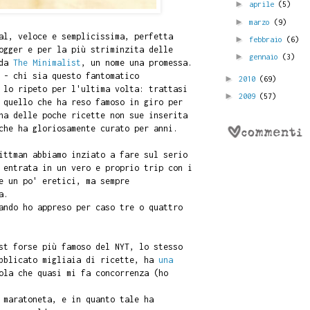
►
aprile
(5)
►
marzo
(9)
al, veloce e semplicissima, perfetta
►
febbraio
(6)
ogger e per la più striminzita delle
►
gennaio
(3)
 da
The Minimalist
, un nome una promessa.
 - chi sia questo fantomatico
►
2010
(69)
 lo ripeto per l'ultima volta: trattasi
►
2009
(57)
 quello che ha reso famoso in giro per
na delle poche ricette non sue inserita
he ha gloriosamente curato per anni.
ittman abbiamo inziato a fare sul serio
 entrata in un vero e proprio trip con i
e un po' eretici, ma sempre
a.
ando ho appreso per caso tre o quattro
st forse più famoso del NYT, lo stesso
ubblicato migliaia di ricette, ha
una
ola che quasi mi fa concorrenza (ho
 maratoneta, e in quanto tale ha