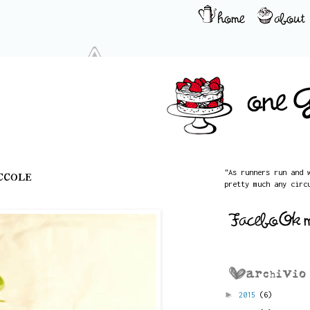
ccole
"As runners run and 
pretty much any circ
►
2015
(6)