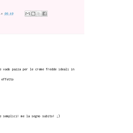
le
00:40
e vado pazza per le creme fredde ideali in
 effetto
e semplici! me la segno subito! ;)