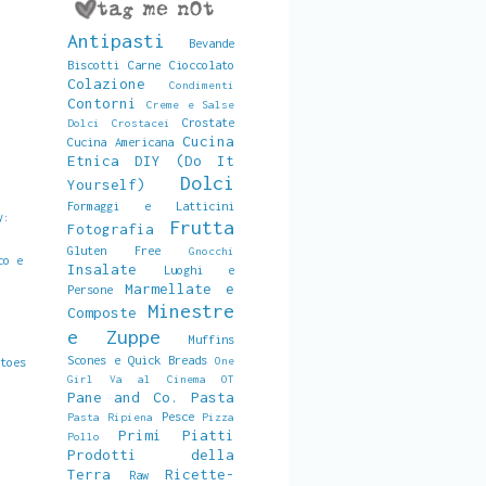
Antipasti
Bevande
Biscotti
Carne
Cioccolato
Colazione
Condimenti
Contorni
Creme e Salse
Crostate
Dolci
Crostacei
Cucina
Cucina Americana
Etnica
DIY (Do It
Dolci
Yourself)
Formaggi e Latticini
y:
Frutta
Fotografia
Gluten Free
Gnocchi
co e
Insalate
Luoghi e
Marmellate e
Persone
Minestre
Composte
e Zuppe
Muffins
Scones e Quick Breads
One
atoes
Girl Va al Cinema
OT
Pane and Co.
Pasta
Pesce
Pasta Ripiena
Pizza
Primi Piatti
Pollo
Prodotti della
Terra
Ricette-
Raw