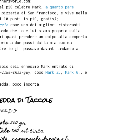
nersworld.com;
del più celebre Mark,
a quanto pare
 pizzeria di San Francisco, e vive nella
i 10 punti in più, gratis);
ccia
come uno dei migliori ristoranti
ando che io e lui siamo proprio sulla
mi quasi prendere un colpo alla scoperta
prio a due passi dalla mia cucina
tre io gli passavo davanti andando a
solo dell'ennesimo Mark entrato di
-like-this-guy
, dopo
Mark Z.
,
Mark G.
, e
edda, poco importa.
dda di Taccole
per 2-3
cole
500 gr
tale
750 ml circa
ida, prezzemolo fresco
q.b.