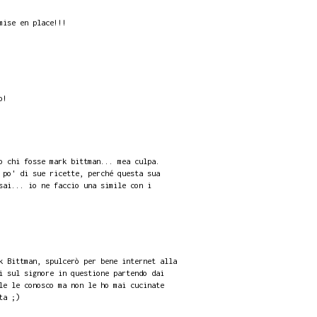
mise en place!!!
o!
o chi fosse mark bittman... mea culpa.
 po' di sue ricette, perché questa sua
sai... io ne faccio una simile con i
k Bittman, spulcerò per bene internet alla
i sul signore in questione partendo dai
le le conosco ma non le ho mai cucinate
ta ;)