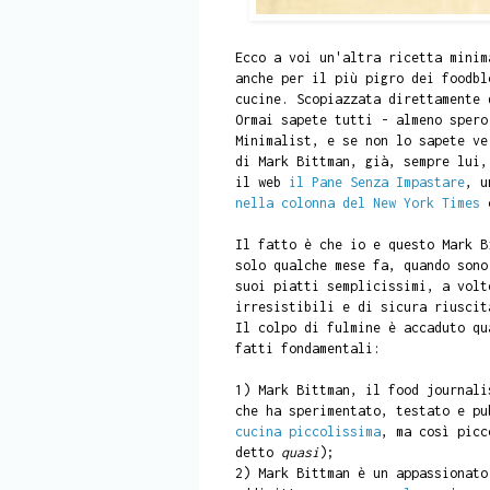
Ecco a voi un'altra ricetta minim
anche per il più pigro dei foodbl
cucine. Scopiazzata direttamente
Ormai sapete tutti - almeno spero
Minimalist, e se non lo sapete ve
di Mark Bittman, già, sempre lui,
il web
il Pane Senza Impastare
, u
nella colonna del New York Times
c
Il fatto è che io e questo Mark B
solo qualche mese fa, quando sono
suoi piatti semplicissimi, a volt
irresistibili e di sicura riuscit
Il colpo di fulmine è accaduto qu
fatti fondamentali:
1) Mark Bittman, il food journali
che ha sperimentato, testato e p
cucina piccolissima
, ma così picc
detto
quasi
);
2) Mark Bittman è un appassionato