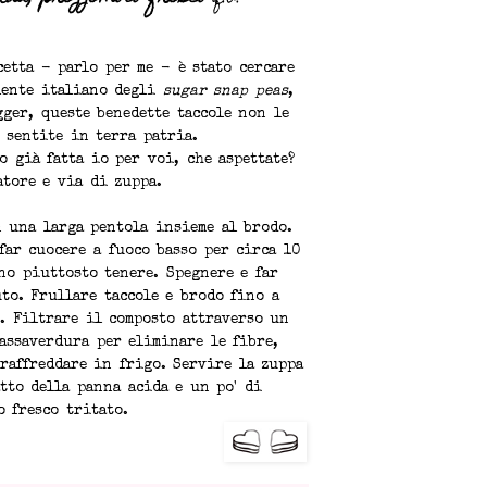
cetta - parlo per me - è stato cercare
alente italiano degli
sugar snap peas
,
gger, queste benedette taccole non le
 sentite in terra patria.
o già fatta io per voi, che aspettate?
atore e via di zuppa.
n una larga pentola insieme al brodo.
far cuocere a fuoco basso per circa 10
no piuttosto tenere. Spegnere e far
to. Frullare taccole e brodo fino a
. Filtrare il composto attraverso un
assaverdura per eliminare le fibre,
 raffreddare in frigo. Servire la zuppa
tto della panna acida e un po' di
o fresco tritato.