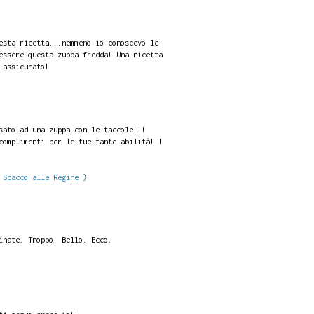
esta ricetta...nemmeno io conoscevo le
essere questa zuppa fredda! Una ricetta
 assicurato!
sato ad una zuppa con le taccole!!!
complimenti per le tue tante abilità!!!
 Scacco alle Regine }
inate. Troppo. Bello. Ecco.