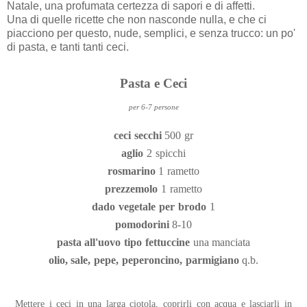
Natale, una profumata certezza di sapori e di affetti.
Una di quelle ricette che non nasconde nulla, e che ci
piacciono per questo, nude, semplici, e senza trucco: un po'
di pasta, e tanti tanti ceci.
Pasta e Ceci
per 6-7 persone
ceci secchi
500 gr
aglio
2 spicchi
rosmarino
1 rametto
prezzemolo
1 rametto
dado vegetale per brodo
1
pomodorini
8-10
pasta all'uovo tipo fettuccine
una manciata
olio, sale, pepe, peperoncino, parmigiano
q.b.
Mettere i ceci in una larga ciotola, coprirli con acqua e lasciarli in