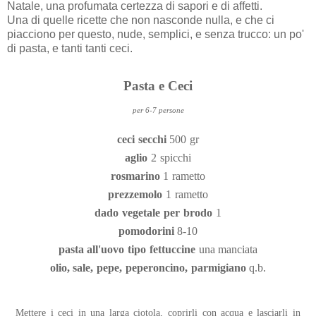
Natale, una profumata certezza di sapori e di affetti.
Una di quelle ricette che non nasconde nulla, e che ci
piacciono per questo, nude, semplici, e senza trucco: un po'
di pasta, e tanti tanti ceci.
Pasta e Ceci
per 6-7 persone
ceci secchi
500 gr
aglio
2 spicchi
rosmarino
1 rametto
prezzemolo
1 rametto
dado vegetale per brodo
1
pomodorini
8-10
pasta all'uovo tipo fettuccine
una manciata
olio, sale, pepe, peperoncino, parmigiano
q.b.
Mettere i ceci in una larga ciotola, coprirli con acqua e lasciarli in