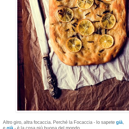
Altro giro, altra focaccia. Perché la Focaccia - lo sapete
già
,
e
già
- è la cosa più buona del mondo.