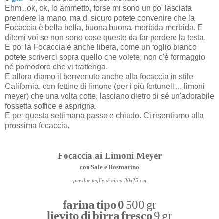
Ehm...ok, ok, lo ammetto, forse mi sono un po' lasciata
prendere la mano, ma di sicuro potete convenire che la
Focaccia è bella bella, buona buona, morbida morbida. E
ditemi voi se non sono cose queste da far perdere la testa.
E poi la Focaccia è anche libera, come un foglio bianco
potete scriverci sopra quello che volete, non c'è formaggio
né pomodoro che vi trattenga.
E allora diamo il benvenuto anche alla focaccia in stile
California, con fettine di limone (per i più fortunelli... limoni
meyer) che una volta cotte, lasciano dietro di sé un'adorabile
fossetta soffice e asprigna.
E per questa settimana passo e chiudo. Ci risentiamo alla
prossima focaccia.
Focaccia ai Limoni Meyer
con Sale e Rosmarino
per due teglie di circa 30x25 cm
farina tipo 0
500 gr
lievito di birra fresco
9 gr