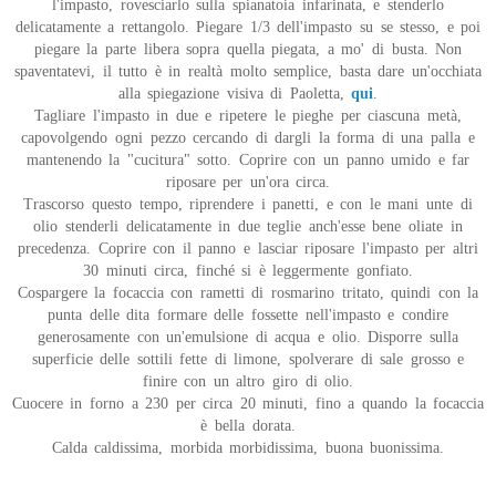
l'impasto, rovesciarlo sulla spianatoia infarinata, e stenderlo
delicatamente a rettangolo. Piegare 1/3 dell'impasto su se stesso, e poi
piegare la parte libera sopra quella piegata, a mo' di busta. Non
spaventatevi, il tutto è in realtà molto semplice, basta dare un'occhiata
alla spiegazione visiva di Paoletta,
qui
.
Tagliare l'impasto in due e ripetere le pieghe per ciascuna metà,
capovolgendo ogni pezzo cercando di dargli la forma di una palla e
mantenendo la "cucitura" sotto. Coprire con un panno umido e far
riposare per un'ora circa.
Trascorso questo tempo, riprendere i panetti, e con le mani unte di
olio stenderli delicatamente in due teglie anch'esse bene oliate in
precedenza. Coprire con il panno e lasciar riposare l'impasto per altri
30 minuti circa, finché si è leggermente gonfiato.
Cospargere la focaccia con rametti di rosmarino tritato, quindi con la
punta delle dita formare delle fossette nell'impasto e condire
generosamente con un'emulsione di acqua e olio. Disporre sulla
superficie delle sottili fette di limone, spolverare di sale grosso e
finire con un altro giro di olio.
Cuocere in forno a 230 per circa 20 minuti, fino a quando la focaccia
è bella dorata.
Calda caldissima, morbida morbidissima, buona buonissima.