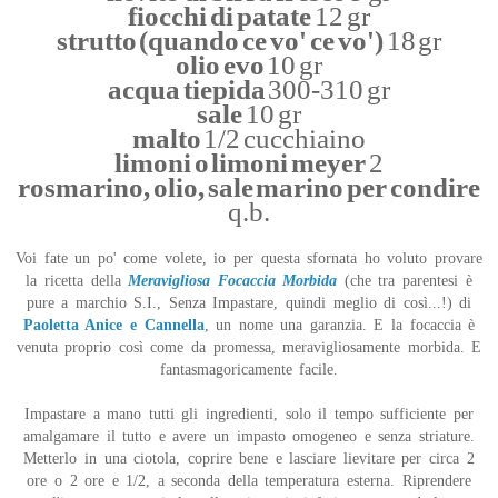
fiocchi di patate
12 gr
strutto (quando ce vo' ce vo')
18 gr
olio evo
10 gr
acqua tiepida
300-310 gr
sale
10 gr
malto
1/2 cucchiaino
limoni o limoni meyer
2
rosmarino, olio, sale marino per condire
q.b.
Voi fate un po' come volete, io per questa sfornata ho voluto provare
la ricetta della
Meravigliosa Focaccia Morbida
(che tra parentesi è
pure a marchio S.I., Senza Impastare, quindi meglio di così...!) di
Paoletta Anice e Cannella
, un nome una garanzia. E la focaccia è
venuta proprio così come da promessa, meravigliosamente morbida. E
fantasmagoricamente facile.
Impastare a mano tutti gli ingredienti, solo il tempo sufficiente per
amalgamare il tutto e avere un impasto omogeneo e senza striature.
Metterlo in una ciotola, coprire bene e lasciare lievitare per circa 2
ore o 2 ore e 1/2, a seconda della temperatura esterna. Riprendere