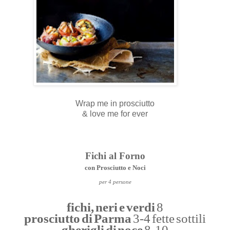
Wrap me in prosciutto
& love me for ever
Fichi al Forno
con Prosciutto e Noci
per 4 persone
fichi, neri e verdi
8
prosciutto di Parma
3-4 fette sottili
gherigli di noce
8-10