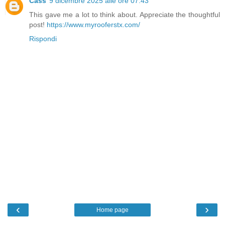
Cass
9 dicembre 2025 alle ore 07:43
This gave me a lot to think about. Appreciate the thoughtful
post!
https://www.myrooferstx.com/
Rispondi
‹
›
Home page