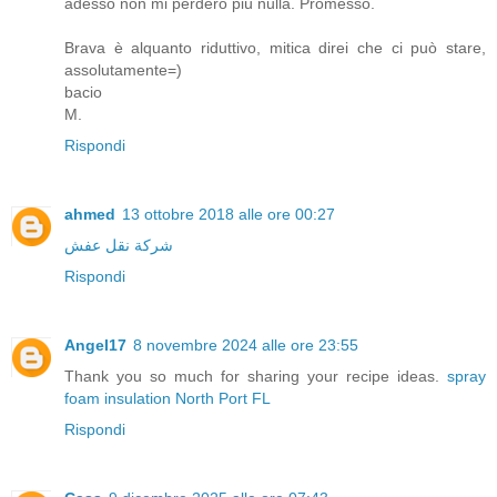
adesso non mi perderò più nulla. Promesso.
Brava è alquanto riduttivo, mitica direi che ci può stare,
assolutamente=)
bacio
M.
Rispondi
ahmed
13 ottobre 2018 alle ore 00:27
شركة نقل عفش
Rispondi
Angel17
8 novembre 2024 alle ore 23:55
Thank you so much for sharing your recipe ideas.
spray
foam insulation North Port FL
Rispondi