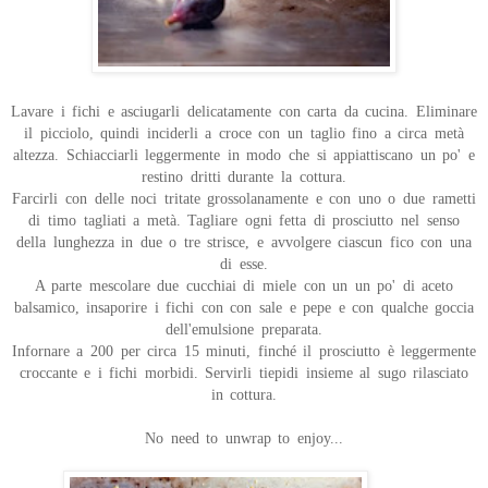
Lavare i fichi e asciugarli delicatamente con carta da cucina. Eliminare
il picciolo, quindi inciderli a croce con un taglio fino a circa metà
altezza. Schiacciarli leggermente in modo che si appiattiscano un po' e
restino dritti durante la cottura.
Farcirli con delle noci tritate grossolanamente e con uno o due rametti
di timo tagliati a metà. Tagliare ogni fetta di prosciutto nel senso
della lunghezza in due o tre strisce, e avvolgere ciascun fico con una
di esse.
A parte mescolare due cucchiai di miele con un un po' di aceto
balsamico, insaporire i fichi con con sale e pepe e con qualche goccia
dell'emulsione preparata.
Infornare a 200 per circa 15 minuti, finché il prosciutto è leggermente
croccante e i fichi morbidi. Servirli tiepidi insieme al sugo rilasciato
in cottura.
No need to unwrap to enjoy...