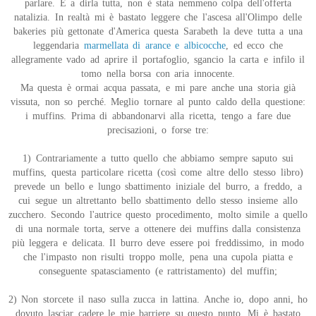
parlare. E a dirla tutta, non è stata nemmeno colpa dell'offerta
natalizia. In realtà mi è bastato leggere che l'ascesa all'Olimpo delle
bakeries più gettonate d'America questa Sarabeth la deve tutta a una
leggendaria
marmellata di arance e albicocche
, ed ecco che
allegramente vado ad aprire il portafoglio, sgancio la carta e infilo il
tomo nella borsa con aria innocente.
Ma questa è ormai acqua passata, e mi pare anche una storia già
vissuta, non so perché. Meglio tornare al punto caldo della questione:
i muffins. Prima di abbandonarvi alla ricetta, tengo a fare due
precisazioni, o forse tre:
1) Contrariamente a tutto quello che abbiamo sempre saputo sui
muffins, questa particolare ricetta (così come altre dello stesso libro)
prevede un bello e lungo sbattimento iniziale del burro, a freddo, a
cui segue un altrettanto bello sbattimento dello stesso insieme allo
zucchero. Secondo l'autrice questo procedimento, molto simile a quello
di una normale torta, serve a ottenere dei muffins dalla consistenza
più leggera e delicata. Il burro deve essere poi freddissimo, in modo
che l'impasto non risulti troppo molle, pena una cupola piatta e
conseguente spatasciamento (e rattristamento) del muffin;
2) Non storcete il naso sulla zucca in lattina. Anche io, dopo anni, ho
dovuto lasciar cadere le mie barriere su questo punto. Mi è bastato