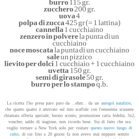
burro
115 gr.
zucchero
200 gr.
uova
4
polpa di zucca
425 gr (= 1 lattina)
cannella
1 cucchiaino
zenzero in polvere
la punta di un
cucchiaino
noce moscata
la punta di un cucchiaino
sale
un pizzico
lievito per dolci
1 cucchiaio + 1 cucchiaino
uvetta
150 gr.
semi di girasole
50 gr.
burro per lo stampo
q.b.
La ricetta l'ho presa paro paro da ...ehm... da un
autogol natalizio
,
che quatto quatto è atterrato sul mio scaffale con l'ennesima scusante
chiamata offerta speciale, buono sconto, promozione carta fedeltà, 3x2,
voucher, saldo di stagione, non ricordo bene. Sta di fatto che ora
voglio tornare a New York solo per visitare
questo nuovo luogo di
culto
, di cui fino a 20 giorni fa non avevo mai neppure sentito