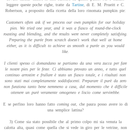
leggere queste poche righe, tratte da
Tartine
, di E. M. Prueitt e C.
Robertson, a proposito della ricetta della loro rinomata pumpkin pie:
Customers often ask if we process our own pumpkin for our holiday
pies. We tried one year, and it was a fiasco of round-the-clock
roasting and blending, and the results were never completely satisfying.
Preparing the purée from scratch doesn't work that well at home
either, as it is difficult to achieve as smooth a purée as you would
like.
I clienti spesso ci domandano se partiamo da una vera zucca per fare
le nostre pies per le feste. Ci abbiamo provato un anno, e tutto quel
continuo arrostire e frullare è stato un fiasco totale, e i risultati non
sono stati mai completamente soddisfacenti. Preparare il purè da zero
non funziona tanto bene nemmeno a casa, dal momento che è difficile
ottenere un purè veramente omogeneo e liscio come servirebbe.
E se perfino loro hanno fatto
coming out
, che paura posso avere io di
una semplice lattina?
3) Come sia stato possibile che al primo colpo mi sia venuta la
calotta alta, quasi come quella che si vede in giro per le vetrine, non