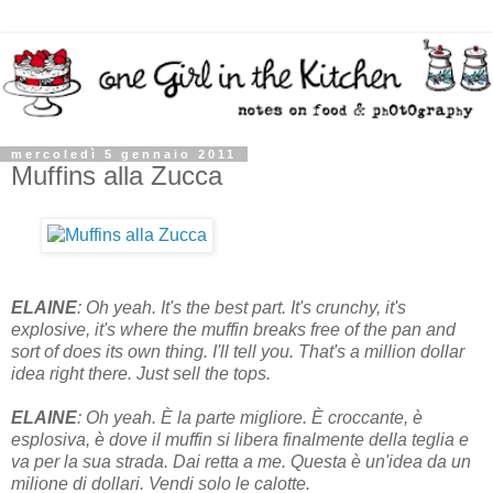
mercoledì 5 gennaio 2011
Muffins alla Zucca
ELAINE
: Oh yeah. It's the best part. It's crunchy, it's
explosive, it's where the muffin breaks free of the pan and
sort of does its own thing. I'll tell you. That's a million dollar
idea right there. Just sell the tops.
ELAINE
: Oh yeah. È la parte migliore. È croccante, è
esplosiva, è dove il muffin si libera finalmente della teglia e
va per la sua strada. Dai retta a me. Questa è un'idea da un
milione di dollari. Vendi solo le calotte.