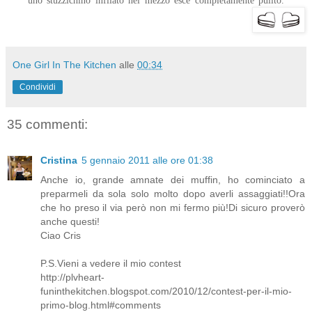
uno stuzzichino infilato nel mezzo esce completamente pulito.
One Girl In The Kitchen
alle
00:34
Condividi
35 commenti:
Cristina
5 gennaio 2011 alle ore 01:38
Anche io, grande amnate dei muffin, ho cominciato a
preparmeli da sola solo molto dopo averli assaggiati!!Ora
che ho preso il via però non mi fermo più!Di sicuro proverò
anche questi!
Ciao Cris
P.S.Vieni a vedere il mio contest
http://plvheart-
funinthekitchen.blogspot.com/2010/12/contest-per-il-mio-
primo-blog.html#comments