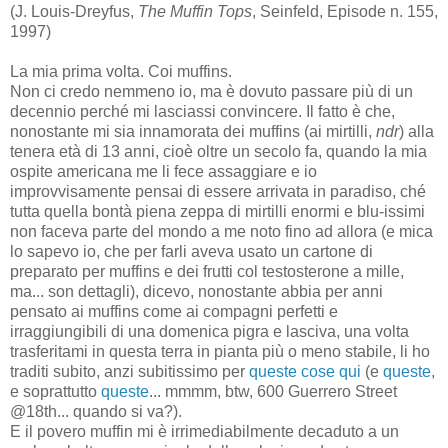
(J. Louis-Dreyfus,
The Muffin Tops
, Seinfeld, Episode n. 155,
1997)
La mia prima volta. Coi muffins.
Non ci credo nemmeno io, ma è dovuto passare più di un
decennio perché mi lasciassi convincere. Il fatto è che,
nonostante mi sia innamorata dei muffins (ai mirtilli,
ndr
) alla
tenera età di 13 anni, cioè oltre un secolo fa, quando la mia
ospite americana me li fece assaggiare e io
improvvisamente pensai di essere arrivata in paradiso, ché
tutta quella bontà piena zeppa di mirtilli enormi e blu-issimi
non faceva parte del mondo a me noto fino ad allora (e mica
lo sapevo io, che per farli aveva usato un cartone di
preparato per muffins e dei frutti col testosterone a mille,
ma... son dettagli), dicevo, nonostante abbia per anni
pensato ai muffins come ai compagni perfetti e
irraggiungibili di una domenica pigra e lasciva, una volta
trasferitami in questa terra in pianta più o meno stabile, li ho
traditi subito, anzi subitissimo per
queste cose qui
(e
queste
,
e soprattutto
queste
... mmmm, btw, 600 Guerrero Street
@18th... quando si va?).
E il povero muffin mi è irrimediabilmente decaduto a un