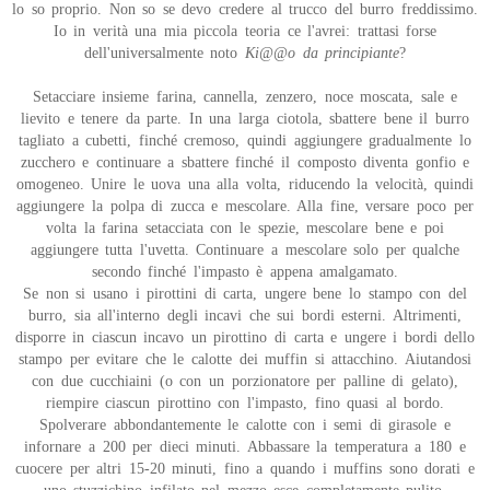
lo so proprio. Non so se devo credere al trucco del burro freddissimo.
Io in verità una mia piccola teoria ce l'avrei: trattasi forse
dell'universalmente noto
Ki@@o da principiante
?
Setacciare insieme farina, cannella, zenzero, noce moscata, sale e
lievito e tenere da parte. In una larga ciotola, sbattere bene il burro
tagliato a cubetti, finché cremoso, quindi aggiungere gradualmente lo
zucchero e continuare a sbattere finché il composto diventa gonfio e
omogeneo. Unire le uova una alla volta, riducendo la velocità, quindi
aggiungere la polpa di zucca e mescolare. Alla fine, versare poco per
volta la farina setacciata con le spezie, mescolare bene e poi
aggiungere tutta l'uvetta. Continuare a mescolare solo per qualche
secondo finché l'impasto è appena amalgamato.
Se non si usano i pirottini di carta, ungere bene lo stampo con del
burro, sia all'interno degli incavi che sui bordi esterni. Altrimenti,
disporre in ciascun incavo un pirottino di carta e ungere i bordi dello
stampo per evitare che le calotte dei muffin si attacchino. Aiutandosi
con due cucchiaini (o con un porzionatore per palline di gelato),
riempire ciascun pirottino con l'impasto, fino quasi al bordo.
Spolverare abbondantemente le calotte con i semi di girasole e
infornare a 200 per dieci minuti. Abbassare la temperatura a 180 e
cuocere per altri 15-20 minuti, fino a quando i muffins sono dorati e