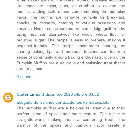
like chocolate chips, nuts, or cranberries elevate the
muffins, adding texture and complementing the pumpkin
flavor. The muffins are versatile, suitable for breakfast,
snacks, or desserts, catering to various occasions and
cravings. Health-conscious readers can indulge guilt-free by
using healthier alternatives like whole wheat flour or
reducing sugar. The recipe is easy to prepare, making it
beginner-friendly. The recipe encourages sharing, as
sharing baking tips and personal touches can foster a
sense of community among baking enthusiasts. Overall, the
Pumpkin Muffins are a delicious and satisfying treat that is
sure to please.
Rispondi
Carter Linus
1 dicembre 2023 alle ore 03:32
abogado de lesiones por accidentes de motocicleta
The pumpkin muffins are a beloved fall treat due to their
perfect blend of spices and moist texture. The recipe is
straightforward, making them a comforting treat. The
warmth of the spices and pumpkin flavor create a