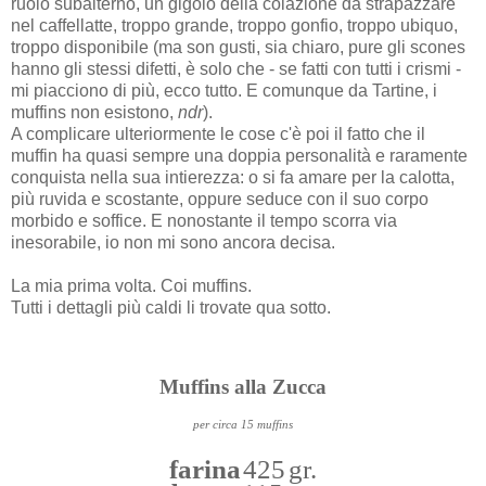
ruolo subalterno, un gigolo della colazione da strapazzare
nel caffellatte, troppo grande, troppo gonfio, troppo ubiquo,
troppo disponibile (ma son gusti, sia chiaro, pure gli scones
hanno gli stessi difetti, è solo che - se fatti con tutti i crismi -
mi piacciono di più, ecco tutto. E comunque da Tartine, i
muffins non esistono,
ndr
).
A complicare ulteriormente le cose c'è poi il fatto che il
muffin ha quasi sempre una doppia personalità e raramente
conquista nella sua intierezza: o si fa amare per la calotta,
più ruvida e scostante, oppure seduce con il suo corpo
morbido e soffice. E nonostante il tempo scorra via
inesorabile, io non mi sono ancora decisa.
La mia prima volta. Coi muffins.
Tutti i dettagli più caldi li trovate qua sotto.
Muffins alla Zucca
per circa 15 muffins
farina
425 gr.