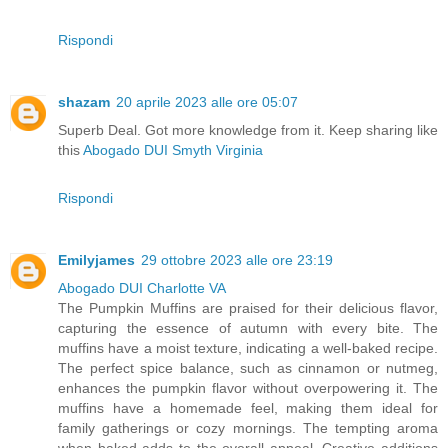
Rispondi
shazam
20 aprile 2023 alle ore 05:07
Superb Deal. Got more knowledge from it. Keep sharing like
this
Abogado DUI Smyth Virginia
Rispondi
Emilyjames
29 ottobre 2023 alle ore 23:19
Abogado DUI Charlotte VA
The Pumpkin Muffins are praised for their delicious flavor,
capturing the essence of autumn with every bite. The
muffins have a moist texture, indicating a well-baked recipe.
The perfect spice balance, such as cinnamon or nutmeg,
enhances the pumpkin flavor without overpowering it. The
muffins have a homemade feel, making them ideal for
family gatherings or cozy mornings. The tempting aroma
when baked adds to the overall appeal. Creative additions