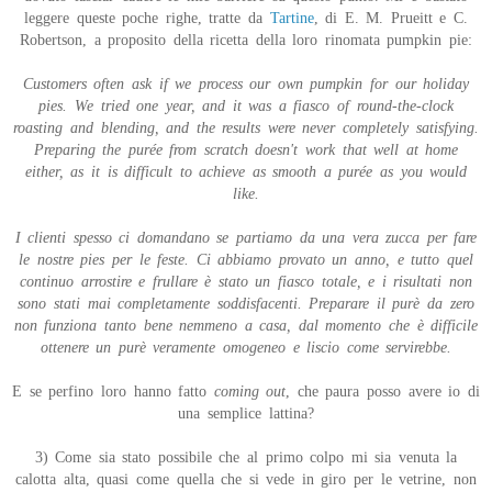
leggere queste poche righe, tratte da
Tartine
, di E. M. Prueitt e C.
Robertson, a proposito della ricetta della loro rinomata pumpkin pie:
Customers often ask if we process our own pumpkin for our holiday
pies. We tried one year, and it was a fiasco of round-the-clock
roasting and blending, and the results were never completely satisfying.
Preparing the purée from scratch doesn't work that well at home
either, as it is difficult to achieve as smooth a purée as you would
like.
I clienti spesso ci domandano se partiamo da una vera zucca per fare
le nostre pies per le feste. Ci abbiamo provato un anno, e tutto quel
continuo arrostire e frullare è stato un fiasco totale, e i risultati non
sono stati mai completamente soddisfacenti. Preparare il purè da zero
non funziona tanto bene nemmeno a casa, dal momento che è difficile
ottenere un purè veramente omogeneo e liscio come servirebbe.
E se perfino loro hanno fatto
coming out
, che paura posso avere io di
una semplice lattina?
3) Come sia stato possibile che al primo colpo mi sia venuta la
calotta alta, quasi come quella che si vede in giro per le vetrine, non