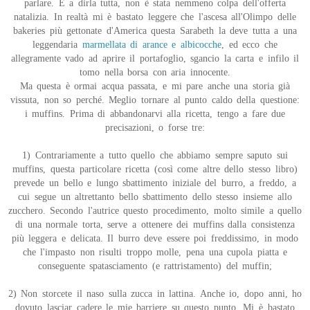
parlare. E a dirla tutta, non è stata nemmeno colpa dell'offerta
natalizia. In realtà mi è bastato leggere che l'ascesa all'Olimpo delle
bakeries più gettonate d'America questa Sarabeth la deve tutta a una
leggendaria
marmellata di arance e albicocche
, ed ecco che
allegramente vado ad aprire il portafoglio, sgancio la carta e infilo il
tomo nella borsa con aria innocente.
Ma questa è ormai acqua passata, e mi pare anche una storia già
vissuta, non so perché. Meglio tornare al punto caldo della questione:
i muffins. Prima di abbandonarvi alla ricetta, tengo a fare due
precisazioni, o forse tre:
1) Contrariamente a tutto quello che abbiamo sempre saputo sui
muffins, questa particolare ricetta (così come altre dello stesso libro)
prevede un bello e lungo sbattimento iniziale del burro, a freddo, a
cui segue un altrettanto bello sbattimento dello stesso insieme allo
zucchero. Secondo l'autrice questo procedimento, molto simile a quello
di una normale torta, serve a ottenere dei muffins dalla consistenza
più leggera e delicata. Il burro deve essere poi freddissimo, in modo
che l'impasto non risulti troppo molle, pena una cupola piatta e
conseguente spatasciamento (e rattristamento) del muffin;
2) Non storcete il naso sulla zucca in lattina. Anche io, dopo anni, ho
dovuto lasciar cadere le mie barriere su questo punto. Mi è bastato