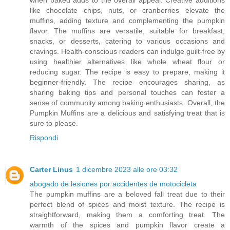
like chocolate chips, nuts, or cranberries elevate the
muffins, adding texture and complementing the pumpkin
flavor. The muffins are versatile, suitable for breakfast,
snacks, or desserts, catering to various occasions and
cravings. Health-conscious readers can indulge guilt-free by
using healthier alternatives like whole wheat flour or
reducing sugar. The recipe is easy to prepare, making it
beginner-friendly. The recipe encourages sharing, as
sharing baking tips and personal touches can foster a
sense of community among baking enthusiasts. Overall, the
Pumpkin Muffins are a delicious and satisfying treat that is
sure to please.
Rispondi
Carter Linus
1 dicembre 2023 alle ore 03:32
abogado de lesiones por accidentes de motocicleta
The pumpkin muffins are a beloved fall treat due to their
perfect blend of spices and moist texture. The recipe is
straightforward, making them a comforting treat. The
warmth of the spices and pumpkin flavor create a