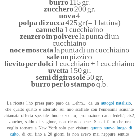
burro
115 gr.
zucchero
200 gr.
uova
4
polpa di zucca
425 gr (= 1 lattina)
cannella
1 cucchiaino
zenzero in polvere
la punta di un
cucchiaino
noce moscata
la punta di un cucchiaino
sale
un pizzico
lievito per dolci
1 cucchiaio + 1 cucchiaino
uvetta
150 gr.
semi di girasole
50 gr.
burro per lo stampo
q.b.
La ricetta l'ho presa paro paro da ...ehm... da un
autogol natalizio
,
che quatto quatto è atterrato sul mio scaffale con l'ennesima scusante
chiamata offerta speciale, buono sconto, promozione carta fedeltà, 3x2,
voucher, saldo di stagione, non ricordo bene. Sta di fatto che ora
voglio tornare a New York solo per visitare
questo nuovo luogo di
culto
, di cui fino a 20 giorni fa non avevo mai neppure sentito