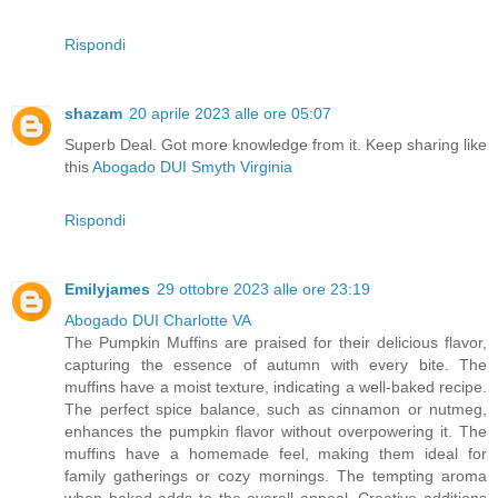
Rispondi
shazam
20 aprile 2023 alle ore 05:07
Superb Deal. Got more knowledge from it. Keep sharing like
this
Abogado DUI Smyth Virginia
Rispondi
Emilyjames
29 ottobre 2023 alle ore 23:19
Abogado DUI Charlotte VA
The Pumpkin Muffins are praised for their delicious flavor,
capturing the essence of autumn with every bite. The
muffins have a moist texture, indicating a well-baked recipe.
The perfect spice balance, such as cinnamon or nutmeg,
enhances the pumpkin flavor without overpowering it. The
muffins have a homemade feel, making them ideal for
family gatherings or cozy mornings. The tempting aroma
when baked adds to the overall appeal. Creative additions