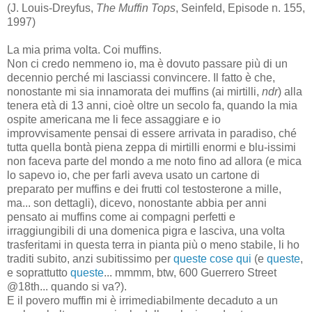
(J. Louis-Dreyfus,
The Muffin Tops
, Seinfeld, Episode n. 155,
1997)
La mia prima volta. Coi muffins.
Non ci credo nemmeno io, ma è dovuto passare più di un
decennio perché mi lasciassi convincere. Il fatto è che,
nonostante mi sia innamorata dei muffins (ai mirtilli,
ndr
) alla
tenera età di 13 anni, cioè oltre un secolo fa, quando la mia
ospite americana me li fece assaggiare e io
improvvisamente pensai di essere arrivata in paradiso, ché
tutta quella bontà piena zeppa di mirtilli enormi e blu-issimi
non faceva parte del mondo a me noto fino ad allora (e mica
lo sapevo io, che per farli aveva usato un cartone di
preparato per muffins e dei frutti col testosterone a mille,
ma... son dettagli), dicevo, nonostante abbia per anni
pensato ai muffins come ai compagni perfetti e
irraggiungibili di una domenica pigra e lasciva, una volta
trasferitami in questa terra in pianta più o meno stabile, li ho
traditi subito, anzi subitissimo per
queste cose qui
(e
queste
,
e soprattutto
queste
... mmmm, btw, 600 Guerrero Street
@18th... quando si va?).
E il povero muffin mi è irrimediabilmente decaduto a un