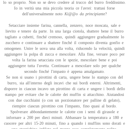
lo so proprio. Non so se devo credere al trucco del burro freddissimo.
Io in verità una mia piccola teoria ce l'avrei: trattasi forse
dell'universalmente noto
Ki@@o da principiante
?
Setacciare insieme farina, cannella, zenzero, noce moscata, sale e
lievito e tenere da parte. In una larga ciotola, sbattere bene il burro
tagliato a cubetti, finché cremoso, quindi aggiungere gradualmente lo
zucchero e continuare a sbattere finché il composto diventa gonfio e
omogeneo. Unire le uova una alla volta, riducendo la velocità, quindi
aggiungere la polpa di zucca e mescolare. Alla fine, versare poco per
volta la farina setacciata con le spezie, mescolare bene e poi
aggiungere tutta l'uvetta. Continuare a mescolare solo per qualche
secondo finché l'impasto è appena amalgamato.
Se non si usano i pirottini di carta, ungere bene lo stampo con del
burro, sia all'interno degli incavi che sui bordi esterni. Altrimenti,
disporre in ciascun incavo un pirottino di carta e ungere i bordi dello
stampo per evitare che le calotte dei muffin si attacchino. Aiutandosi
con due cucchiaini (o con un porzionatore per palline di gelato),
riempire ciascun pirottino con l'impasto, fino quasi al bordo.
Spolverare abbondantemente le calotte con i semi di girasole e
infornare a 200 per dieci minuti. Abbassare la temperatura a 180 e
cuocere per altri 15-20 minuti, fino a quando i muffins sono dorati e