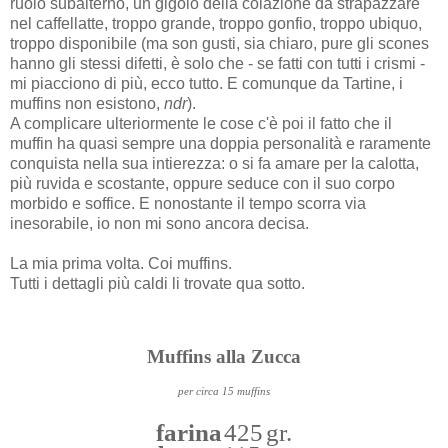
ruolo subalterno, un gigolo della colazione da strapazzare
nel caffellatte, troppo grande, troppo gonfio, troppo ubiquo,
troppo disponibile (ma son gusti, sia chiaro, pure gli scones
hanno gli stessi difetti, è solo che - se fatti con tutti i crismi -
mi piacciono di più, ecco tutto. E comunque da Tartine, i
muffins non esistono,
ndr
).
A complicare ulteriormente le cose c'è poi il fatto che il
muffin ha quasi sempre una doppia personalità e raramente
conquista nella sua intierezza: o si fa amare per la calotta,
più ruvida e scostante, oppure seduce con il suo corpo
morbido e soffice. E nonostante il tempo scorra via
inesorabile, io non mi sono ancora decisa.
La mia prima volta. Coi muffins.
Tutti i dettagli più caldi li trovate qua sotto.
Muffins alla Zucca
per circa 15 muffins
farina
425 gr.