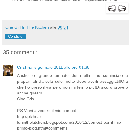
uno stuzzichino infilato nel mezzo esce completamente pulito.
One Girl In The Kitchen
alle
00:34
Condividi
35 commenti:
Cristina
5 gennaio 2011 alle ore 01:38
Anche io, grande amnate dei muffin, ho cominciato a
preparmeli da sola solo molto dopo averli assaggiati!!Ora
che ho preso il via però non mi fermo più!Di sicuro proverò
anche questi!
Ciao Cris
P.S.Vieni a vedere il mio contest
http://plvheart-
funinthekitchen.blogspot.com/2010/12/contest-per-il-mio-
primo-blog.html#comments