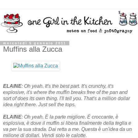
mercoledì 5 gennaio 2011
Muffins alla Zucca
ELAINE
: Oh yeah. It's the best part. It's crunchy, it's
explosive, it's where the muffin breaks free of the pan and
sort of does its own thing. I'll tell you. That's a million dollar
idea right there. Just sell the tops.
ELAINE
: Oh yeah. È la parte migliore. È croccante, è
esplosiva, è dove il muffin si libera finalmente della teglia e
va per la sua strada. Dai retta a me. Questa è un'idea da un
milione di dollari. Vendi solo le calotte.