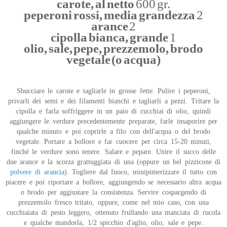
carote, al netto
600 gr.
peperoni rossi, media grandezza
2
arance
2
cipolla bianca, grande
1
olio, sale, pepe, prezzemolo, brodo
vegetale (o acqua)
Sbucciare le carote e tagliarle in grosse fette. Pulire i peperoni,
privarli dei semi e dei filamenti bianchi e tagliarli a pezzi. Tritare la
cipolla e farla soffriggere in un paio di cucchiai di olio, quindi
aggiungere le verdure precedentemente preparate, farle insaporire per
qualche minuto e poi coprirle a filo con dell'acqua o del brodo
vegetale. Portare a bollore e far cuocere per circa 15-20 minuti,
finché le verdure sono tenere. Salare e pepare. Unire il succo delle
due arance e la scorza grattuggiata di una (oppure un bel pizzicone di
polvere di arancia
). Togliere dal fuoco, minipimerizzare il tutto con
piacere e poi riportare a bollore, aggiungendo se necessario altra acqua
o brodo per aggiustare la consistenza. Servire cospargendo di
prezzemolo fresco tritato, oppure, come nel mio caso, con una
cucchiaiata di pesto leggero, ottenuto frullando una manciata di rucola
e qualche mandorla, 1/2 spicchio d'aglio, olio, sale e pepe.