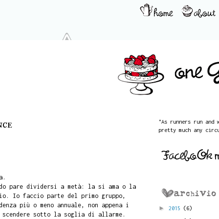
nce
"As runners run and 
pretty much any circ
a.
do pare dividersi a metà: la si ama o la
io. Io faccio parte del primo gruppo,
denza più o meno annuale, non appena i
►
2015
(6)
 scendere sotto la soglia di allarme.