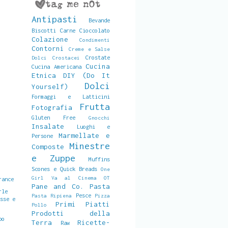
Antipasti
Bevande
Biscotti
Carne
Cioccolato
Colazione
Condimenti
Contorni
Creme e Salse
Crostate
Dolci
Crostacei
Cucina
Cucina Americana
Etnica
DIY (Do It
Dolci
Yourself)
Formaggi e Latticini
Frutta
Fotografia
Gluten Free
Gnocchi
Insalate
Luoghi e
Marmellate e
Persone
Minestre
Composte
e Zuppe
Muffins
Scones e Quick Breads
One
Girl Va al Cinema
OT
rance
Pane and Co.
Pasta
rle
Pesce
Pasta Ripiena
Pizza
osse e
Primi Piatti
Pollo
a
Prodotti della
po
Terra
Ricette-
Raw