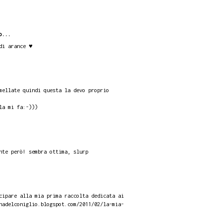
o...
di arance ♥
mellate quindi questa la devo proprio
la mi fa:-)))
nte però! sembra ottima, slurp
cipare alla mia prima raccolta dedicata ai
nadelconiglio.blogspot.com/2011/02/la-mia-