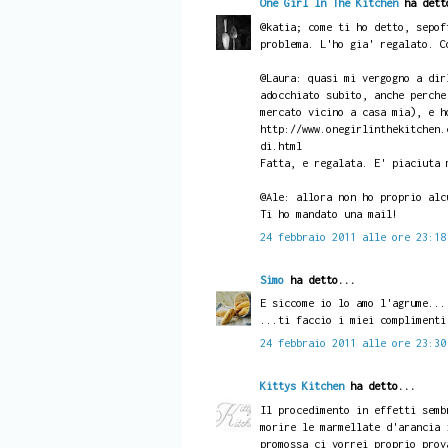
One Girl In The Kitchen
ha dett
@katia; come ti ho detto, sepof
problema. L'ho gia' regalato. C
@Laura: quasi mi vergogno a dir
adocchiato subito, anche perche
mercato vicino a casa mia), e h
http://www.onegirlinthekitchen.
di.html
Fatta, e regalata. E' piaciuta 
@Ale: allora non ho proprio alc
Ti ho mandato una mail!
24 febbraio 2011 alle ore 23:18
Simo
ha detto...
E siccome io lo amo l'agrume...
...ti faccio i miei complimenti
24 febbraio 2011 alle ore 23:30
Kittys Kitchen
ha detto...
Il procedimento in effetti semb
morire le marmellate d'arancia 
promossa ci vorrei proprio prov