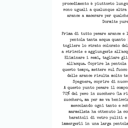
procedimento è piuttosto lungo
sono uguali a qualunque altra 
arance a macerare per qualch
Dormite pur
Prima di tutto pesare arance e 
pentola tanta acqua quanto 
togliere lo strato colorato del
a striscie e aggiungerle all'acq
Eliminare i semi, tagliare gl
all'acqua. Coprire la pentola
questo tempo, mettere sul fuoco
delle arance risulta molto te
Spegnere, coprire di nuovo
A questo punto pesare il compo
70% del peso in zucchero (la r
zucchero, ma per me va benissi
mescolando ogni tanto e sc
marmellata ha ottenuto la co
barattoli di vetro puliti e
immergerli in una larga pentola