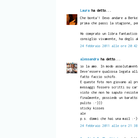
Laura
ha detto...
Che bonta'! Devo andare a Berke
prima che passi la stagione, pe
Ho comprato un libra fantastico
consiglio vivamente, ha degli a
24 febbraio 2011 alle ore 20:42
alessandra
ha detto...
io la amo. In modo assolutament
Deve'essere qualcosa legata all
fatto faccio schifo.
E queste foto non giovano al pr
messaggi fossero scritti su car
visto che non ho saputo resiste
finalmente, possiedo un baratto
pulito :-)))
sticky kisses
ale
p.s. dimmi che hai una mail :-)
24 febbraio 2011 alle ore 21:38