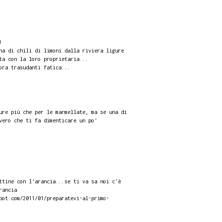
!
na di chili di limoni dalla riviera ligure
ta con la loro proprietaria...
ora trasudanti fatica...
ure più che per le marmellate, ma se una di
vero che ti fa dimenticare un po'
ttine con l'arancia...se ti va sa noi c'è
rancia
pot.com/2011/01/preparatevi-al-primo-