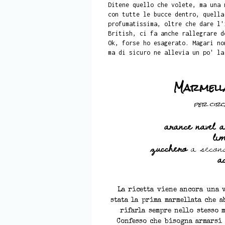
Ditene quello che volete, ma una 
con tutte le bucce dentro, quella
profumatissima, oltre che dare l'
British, ci fa anche rallegrare d
Ok, forse ho esagerato. Magari no
ma di sicuro ne allevia un po' la
Marmella
per circa
arance navel a
li
zucchero
a second
a
La ricetta viene ancora una v
stata la prima marmellata che 
rifarla sempre nello stesso 
Confesso che bisogna armarsi