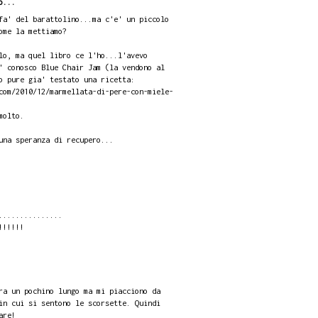
o...
fa' del barattolino...ma c'e' un piccolo
ome la mettiamo?
lo, ma quel libro ce l'ho...l'avevo
' conosco Blue Chair Jam (la vendono al
o pure gia' testato una ricetta:
com/2010/12/marmellata-di-pere-con-miele-
molto.
una speranza di recupero...
...............
!!!!!!
ra un pochino lungo ma mi piacciono da
in cui si sentono le scorsette. Quindi
are!