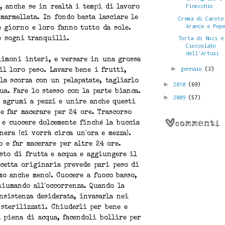
Finocchio
, anche se in realtà i tempi di lavoro
marmellata. In fondo basta lasciare le
Crema di Carote
Arance e Pep
e giorno e loro fanno tutto da sole.
Torta di Noci e
e sogni tranquilli.
Cioccolato
dell'Artusi
limoni interi, e versare in una grossa
►
gennaio
(3)
il loro peso. Lavare bene i frutti,
la scorza con un pelapatate, tagliarlo
►
2010
(69)
ua. Fare lo stesso con la parte bianca.
►
2009
(57)
i agrumi a pezzi e unire anche questi
 e far macerare per 24 ore. Trascorso
 e cuocere dolcemente finché la buccia
nera (ci vorrà circa un'ora e mezza).
 e far macerare per altre 24 ore.
sto di frutta e acqua e aggiungere il
icetta originaria prevede pari peso di
mo anche meno). Cuocere a fuoco basso,
hiumando all'occorrenza. Quando la
nsistenza desiderata, invasarla nei
 sterilizzati. Chiuderli per bene e
 piena di acqua, facendoli bollire per