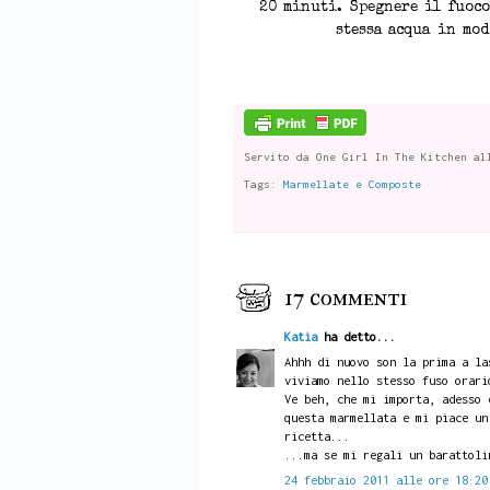
20 minuti. Spegnere il fuoco
stessa acqua in mod
Servito da
One Girl In The Kitchen
al
Tags:
Marmellate e Composte
17 commenti
Katia
ha detto...
Ahhh di nuovo son la prima a la
viviamo nello stesso fuso orari
Ve beh, che mi importa, adesso 
questa marmellata e mi piace un
ricetta...
...ma se mi regali un barattoli
24 febbraio 2011 alle ore 18:20