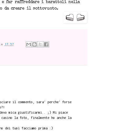
 e far raffreddare i barattoli nella
o da creare il sottovuoto.
le
17:57
sciare il commento, sara' perche' forse
o?!
devo mica giustificarmi.. ;) Mi piace
 casino la foto, finalmente ho anche la
no dei tuoi facciamo prima :)