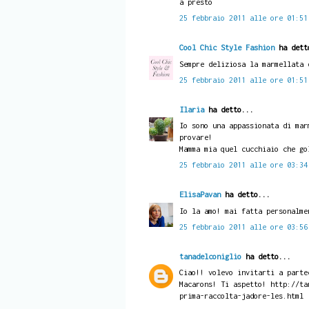
a presto
25 febbraio 2011 alle ore 01:51
Cool Chic Style Fashion
ha dett
Sempre deliziosa la marmellata 
25 febbraio 2011 alle ore 01:51
Ilaria
ha detto...
Io sono una appassionata di mar
provare!
Mamma mia quel cucchiaio che go
25 febbraio 2011 alle ore 03:34
ElisaPavan
ha detto...
Io la amo! mai fatta personalme
25 febbraio 2011 alle ore 03:56
tanadelconiglio
ha detto...
Ciao!! volevo invitarti a parte
Macarons! Ti aspetto! http://ta
prima-raccolta-jadore-les.html