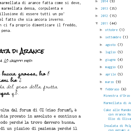
►
2014
(9)
marmellata di arance fatta come si deve,
 marmellata densa, corpulenta e
►
2013
(35)
illusione di essere tutti un po'
►
2012
(15)
el fatto che sia ancora inverno.
▼
2011
(44)
n ci fa proprio dimenticare il freddo,
►
ottobre
(1)
 pena.
►
settembre
(1)
►
agosto
(7)
ta di Arance
►
luglio
(5)
 10 vasetti medi
►
giugno
(4)
►
maggio
(3)
 buccia grossa, bio
8
►
aprile
(5)
moni bio
2
►
marzo
(9)
a del peso della frutta
cqua
q.b.
▼
febbraio
(6)
Minestra d'Orzo
Marmellata di A
Cake alle Mando
olta dal forum di CI (ciao forum!), è
con Arance R
abbia provato in assoluto e continuo a
Olio di Oliv
modo perché la trovo davvero buona.
Insalata di Pol
 di un pizzico di pazienza perché il
con Agrumi e