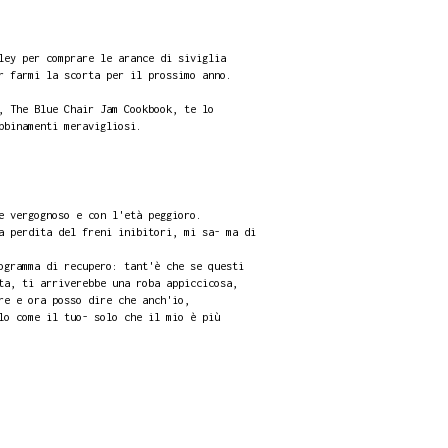
ley per comprare le arance di siviglia
r farmi la scorta per il prossimo anno.
, The Blue Chair Jam Cookbook, te lo
bbinamenti meravigliosi.
e vergognoso e con l'età peggioro.
a perdita del freni inibitori, mi sa- ma di
ogramma di recupero: tant'è che se questi
ta, ti arriverebbe una roba appiccicosa,
re e ora posso dire che anch'io,
lo come il tuo- solo che il mio è più