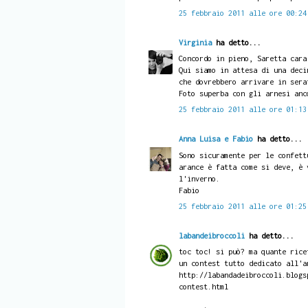
25 febbraio 2011 alle ore 00:24
Virginia
ha detto...
Concordo in pieno, Saretta cara
Qui siamo in attesa di una deci
che dovrebbero arrivare in sera
Foto superba con gli arnesi anc
25 febbraio 2011 alle ore 01:13
Anna Luisa e Fabio
ha detto...
Sono sicuramente per le confett
arance è fatta come si deve, è 
l'inverno.
Fabio
25 febbraio 2011 alle ore 01:25
labandeibroccoli
ha detto...
toc toc! si può? ma quante rice
un contest tutto dedicato all'a
http://labandadeibroccoli.blogs
contest.html