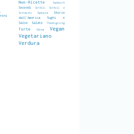
Non-Ricette
Sandwich
Secondi
Sottoli
Sottoli e
,
Storie
Spezie
Sottaceti
eroni
dall'America
Sughi e
Salse Salate
Thanksgiving
Vegan
Torte
Uova
Vegetariano
Verdura