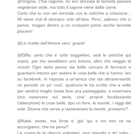
@Virginia: c'hai ragione, mi ero sforzata di farmela piacere
vegeterian style, ma tutto il sapore viene dalla carne.
Certo che tu non sei normale con le ostriche a colazione...
Mi viene mal di stomaco solo all'idea. Pero', adesso che ci
penso, magari dentro a un croissant potrei anche farmele
piacere!
@Le ricette dell'Amore vero: grazie!
@Elifla: certo che e' tutto soggettivo, vedi le ostriche qui
sopra...per me sarebbero una tortura, altro che viaggio di
nozze! Ogni tanto penso sia bello cercare di fermarsi e
guardarsi intorno per vedere le cose belle che si hanno. Ieri
su facebook, in risposta a un'amica che sta attraversando
un periodo un po' cosi', qualcuno le ha scritto che a volte
per sentirsi meglio basta fare una passeggiata, e osservare
(ma osservare sul serio, cioe' proprio focalizzando
l'attenzione) le cose belle, tipo un fiore, le nuvole, i raggi del
sole. Diceva che serve a rasserenare la mente, proviamo?
@Katia: esiste, ma forse e' gia' qui e noi non ce ne
accorgiamo, che ne pensi?
La zuppa te la rifaccio volentieri, anzi stavolta ti do' tutto -