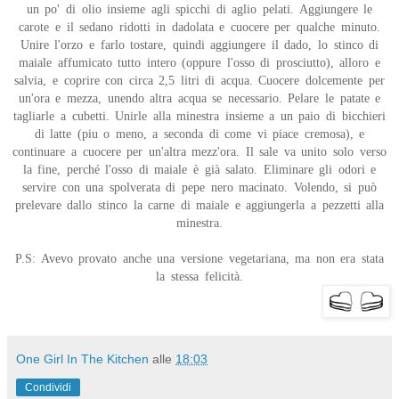
un po' di olio insieme agli spicchi di aglio pelati. Aggiungere le
carote e il sedano ridotti in dadolata e cuocere per qualche minuto.
Unire l'orzo e farlo tostare, quindi aggiungere il dado, lo stinco di
maiale affumicato tutto intero (oppure l'osso di prosciutto), alloro e
salvia, e coprire con circa 2,5 litri di acqua. Cuocere dolcemente per
un'ora e mezza, unendo altra acqua se necessario. Pelare le patate e
tagliarle a cubetti. Unirle alla minestra insieme a un paio di bicchieri
di latte (piu o meno, a seconda di come vi piace cremosa), e
continuare a cuocere per un'altra mezz'ora. Il sale va unito solo verso
la fine, perché l'osso di maiale è già salato. Eliminare gli odori e
servire con una spolverata di pepe nero macinato. Volendo, si può
prelevare dallo stinco la carne di maiale e aggiungerla a pezzetti alla
minestra.
P.S: Avevo provato anche una versione vegetariana, ma non era stata
la stessa felicità.
One Girl In The Kitchen
alle
18:03
Condividi