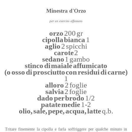
Minestra d'Orzo
per un esercito affamato
orzo
200 gr
cipolla bianca
1
aglio
2 spicchi
carote
2
sedano
1 gambo
stinco di maiale affumicato
(o osso di prosciutto con residui di carne)
1
alloro
2 foglie
salvia
2 foglie
dado per brodo
1/2
patate medie
1-2
olio, sale, pepe, acqua, latte
q.b.
Tritare finemente la cipolla e farla soffriggere per qualche minuto in