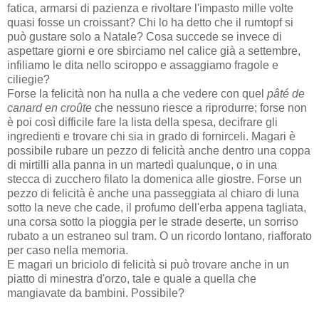
fatica, armarsi di pazienza e rivoltare l'impasto mille volte
quasi fosse un croissant? Chi lo ha detto che il rumtopf si
può gustare solo a Natale? Cosa succede se invece di
aspettare giorni e ore sbirciamo nel calice già a settembre,
infiliamo le dita nello sciroppo e assaggiamo fragole e
ciliegie?
Forse la felicità non ha nulla a che vedere con quel
pâté de
canard en croûte
che nessuno riesce a riprodurre; forse non
è poi così difficile fare la lista della spesa, decifrare gli
ingredienti e trovare chi sia in grado di fornirceli. Magari è
possibile rubare un pezzo di felicità anche dentro una coppa
di mirtilli alla panna in un martedì qualunque, o in una
stecca di zucchero filato la domenica alle giostre. Forse un
pezzo di felicità è anche una passeggiata al chiaro di luna
sotto la neve che cade, il profumo dell'erba appena tagliata,
una corsa sotto la pioggia per le strade deserte, un sorriso
rubato a un estraneo sul tram. O un ricordo lontano, riafforato
per caso nella memoria.
E magari un briciolo di felicità si può trovare anche in un
piatto di minestra d'orzo, tale e quale a quella che
mangiavate da bambini. Possibile?