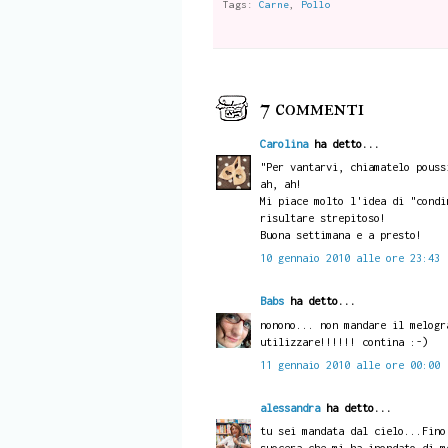
Tags:
Carne
,
Pollo
7 commenti
Carolina
ha detto...
"Per vantarvi, chiamatelo pouss
ah, ah!
Mi piace molto l'idea di "condi
risultare strepitoso!
Buona settimana e a presto!
10 gennaio 2010 alle ore 23:43
Babs
ha detto...
nonono... non mandare il melogr
utilizzare!!!!!! contina :-)
11 gennaio 2010 alle ore 00:00
alessandra
ha detto...
tu sei mandata dal cielo...Fino
suocera che mi ha inondato di m