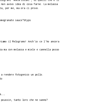
 non avevo idea di cosa farne. La melassa
ta, per me, ma ora ci provo.
omegranate sauce"btyps
niamo il Melograno! Anch'io ce l'ho ancora
za ma con melassa e miele e cannella posso
 a rendere fotogenico un pollo.
to
o...
 poussin, tanto loro che ne sanno?