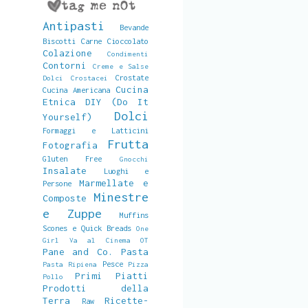
Antipasti
Bevande
Biscotti
Carne
Cioccolato
Colazione
Condimenti
Contorni
Creme e Salse
Crostate
Dolci
Crostacei
Cucina
Cucina Americana
Etnica
DIY (Do It
Dolci
Yourself)
Formaggi e Latticini
Frutta
Fotografia
Gluten Free
Gnocchi
Insalate
Luoghi e
Marmellate e
Persone
Minestre
Composte
e Zuppe
Muffins
Scones e Quick Breads
One
Girl Va al Cinema
OT
Pane and Co.
Pasta
Pesce
Pasta Ripiena
Pizza
Primi Piatti
Pollo
Prodotti della
Terra
Ricette-
Raw