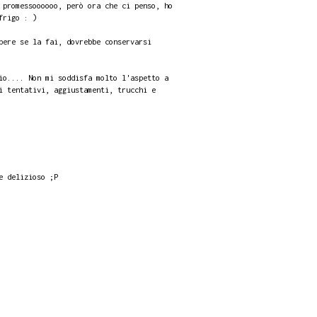
 promessoooooo, però ora che ci penso, ho
frigo : )
pere se la fai, dovrebbe conservarsi
io.... Non mi soddisfa molto l'aspetto a
i tentativi, aggiustamenti, trucchi e
e delizioso ;P