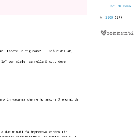
Baci di Dama
►
2009
(57)
in, farete un figurone"... Già rido! Ah,
rlo" con miele, cannella & co., deve
ano in vacanza che ne ho ancora 3 enormi da
 a due minuti fa imprecavo contro mia
elograni "maturissimi", di quelli che o li