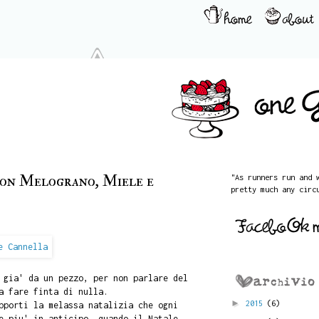
on Melograno, Miele e
"As runners run and 
pretty much any circ
gia' da un pezzo, per non parlare del
a fare finta di nulla.
►
2015
(6)
pporti la melassa natalizia che ogni
e piu' in anticipo, quando il Natale