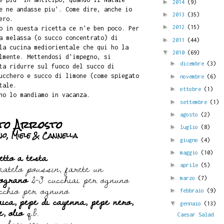
►
2014
(9)
e ne andasse piu'. Come dire, anche io
►
2013
(35)
ero.
►
2012
(15)
o in questa ricetta ce n'e ben poco. Per
a melassa (o succo concentrato) di
►
2011
(44)
la cucina mediorientale che qui ho la
▼
2010
(69)
lmente. Mettendosi d'impegno, si
►
dicembre
(3)
ta ridurre sul fuoco del succo di
ucchero e succo di limone (come spiegato
►
novembre
(6)
tale.
►
ottobre
(1)
no lo mandiamo in vacanza.
►
settembre
(1)
►
agosto
(2)
to Arrosto
►
luglio
(8)
o, Miele & Cannella
►
giugno
(4)
letto a testa
►
maggio
(10)
amatelo
poussin
, farete un
►
aprile
(5)
ograno
2-3 cucchiai per ognuno
►
marzo
(7)
cchio per ognuno
►
febbraio
(9)
ica, pepe di cayenna, pepe nero,
▼
gennaio
(13)
e, olio
q.b.
Caesar Salad
cchiai per ognuno