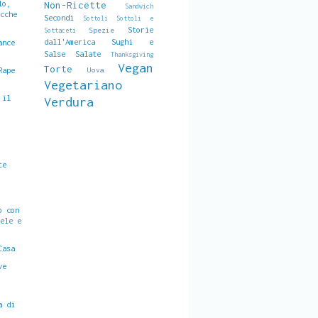
lo,
Non-Ricette
Sandwich
ocche
Secondi
Sottoli
Sottoli e
Storie
Spezie
Sottaceti
dall'America
Sughi e
ance
Salse Salate
Thanksgiving
Vegan
Torte
Rape
Uova
Vegetariano
 il
Verdura
te
o con
iele e
Casa
ve
e
a di