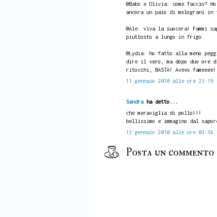
@Babs e Olivia: come faccio? Ho
ancora un paio di melograni in 
@Ale: viva la suocera! Fammi sa
piuttosto a lungo in frigo
@Lydia: ho fatto alla meno pegg
dire il vero, ma dopo due ore d
ritocchi, BASTA! Avevo fameeee!
11 gennaio 2010 alle ore 23:19
Sandra
ha detto...
che meraviglia di pollo!!!
bellissimo e immagino dal sapor
12 gennaio 2010 alle ore 03:36
Posta un commento