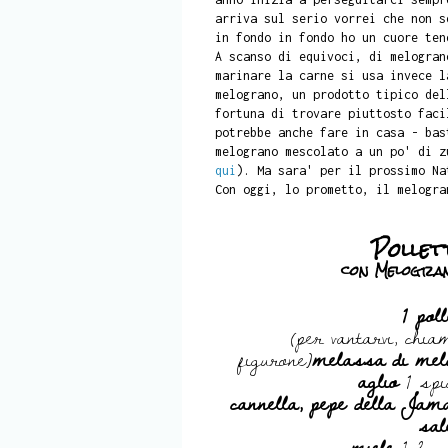
arriva sul serio vorrei che non s
in fondo in fondo ho un cuore ten
A scanso di equivoci, di melogran
marinare la carne si usa invece l
melograno, un prodotto tipico del
fortuna di trovare piuttosto faci
potrebbe anche fare in casa - bas
melograno mescolato a un po' di z
qui
). Ma sara' per il prossimo Na
Con oggi, lo prometto, il melogra
Pollet
con Melogran
1 pol
(per vantarvi, chi
figurone)
melassa di mel
aglio
1 spi
cannella, pepe della Jama
sal
miele
1-2 cu