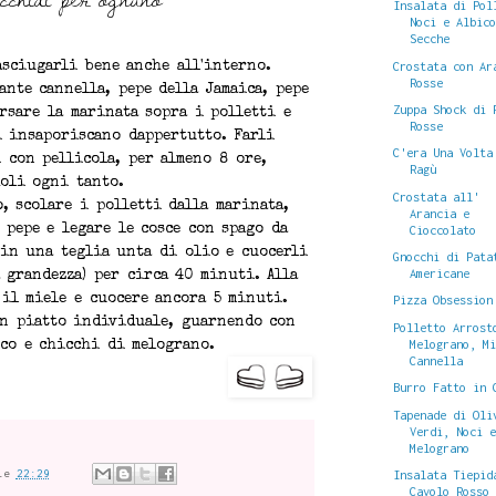
Insalata di Pol
Noci e Albic
Secche
Crostata con Ar
asciugarli bene anche all'interno.
Rosse
ante cannella, pepe della Jamaica, pepe
Zuppa Shock di 
ersare la marinata sopra i polletti e
Rosse
i insaporiscano dappertutto. Farli
C'era Una Volta
 con pellicola, per almeno 8 ore,
Ragù
oli ogni tanto.
Crostata all'
, scolare i polletti dalla marinata,
Arancia e
Cioccolato
 pepe e legare le cosce con spago da
 in una teglia unta di olio e cuocerli
Gnocchi di Pata
Americane
 grandezza) per circa 40 minuti. Alla
il miele e cuocere ancora 5 minuti.
Pizza Obsession
un piatto individuale, guarnendo con
Polletto Arrost
Melograno, M
sco e chicchi di melograno.
Cannella
Burro Fatto in 
Tapenade di Oli
Verdi, Noci 
Melograno
le
22:29
Insalata Tiepid
Cavolo Rosso