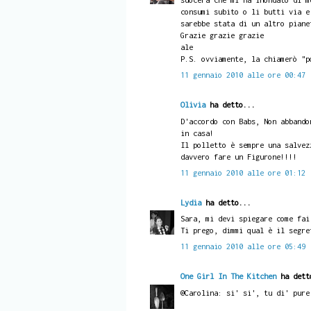
consumi subito o li butti via e
sarebbe stata di un altro piane
Grazie grazie grazie
ale
P.S. ovviamente, la chiamerò "p
11 gennaio 2010 alle ore 00:47
Olivia
ha detto...
D'accordo con Babs, Non abbando
in casa!
Il polletto è sempre una salvez
davvero fare un Figurone!!!!
11 gennaio 2010 alle ore 01:12
Lydia
ha detto...
Sara, mi devi spiegare come fai
Ti prego, dimmi qual è il segre
11 gennaio 2010 alle ore 05:49
One Girl In The Kitchen
ha dett
@Carolina: si' si', tu di' pure