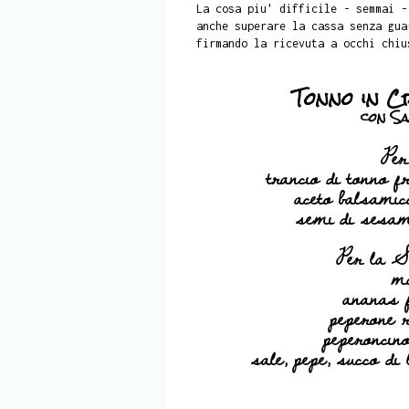
La cosa piu' difficile - semmai -
anche superare la cassa senza gua
firmando la ricevuta a occhi chiu
Tonno in C
con Sa
Per
trancio di tonno f
aceto balsamico
semi di sesamo
Per la S
m
ananas 
peperone r
peperoncino
sale, pepe, succo di