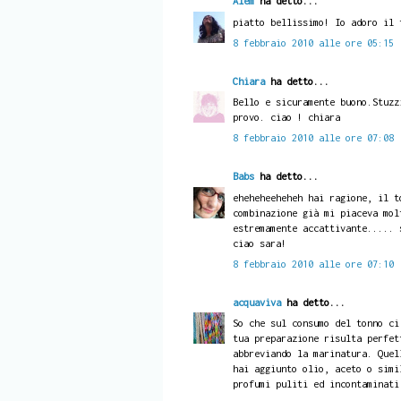
Alem
ha detto...
piatto bellissimo! Io adoro il 
8 febbraio 2010 alle ore 05:15
Chiara
ha detto...
Bello e sicuramente buono.Stuzz
provo. ciao ! chiara
8 febbraio 2010 alle ore 07:08
Babs
ha detto...
eheheheeheheh hai ragione, il t
combinazione già mi piaceva mol
estremamente accattivante..... 
ciao sara!
8 febbraio 2010 alle ore 07:10
acquaviva
ha detto...
So che sul consumo del tonno ci
tua preparazione risulta perfet
abbreviando la marinatura. Quel
hai aggiunto olio, aceto o simi
profumi puliti ed incontaminati