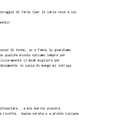
coraggio di farlo (per le varie cose a cui
menti!
pezzo di tonno, io e Fabio lo guardiamo
po qualche minuto optiamo sempre per
(sicuramente il modo migliore per
bbinamento in salsa di mango mi intriga
ettacolare...a mio marito piacerà
a ricetta...buona serata e a presto Luciana