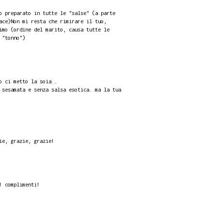
o preparato in tutte le "salse" (a parte
ace)Non mi resta che rimirare il tuo,
imo (ordine del marito, causa tutte le
 "tonno")
o ci metto la soia..
 sesamata e senza salsa esotica. ma la tua
ie, grazie, grazie!
! complimenti!