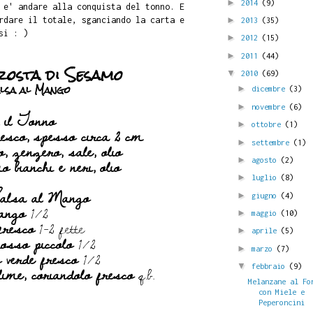
►
2014
(9)
 e' andare alla conquista del tonno. E
rdare il totale, sganciando la carta e
►
2013
(35)
si : )
►
2012
(15)
►
2011
(44)
rosta di Sesamo
▼
2010
(69)
lsa al Mango
►
dicembre
(3)
►
novembre
(6)
 il Tonno
►
ottobre
(1)
resco, spesso circa 2 cm
, zenzero, sale, olio
►
settembre
(1)
 bianchi e neri, olio
►
agosto
(2)
►
luglio
(8)
alsa al Mango
►
giugno
(4)
ango
1/2
►
maggio
(10)
fresco
1-2 fette
►
aprile
(5)
osso piccolo
1/2
►
marzo
(7)
 verde fresco
1/2
 lime, coriandolo fresco
q.b.
▼
febbraio
(9)
Melanzane al Fo
con Miele e
Peperoncini