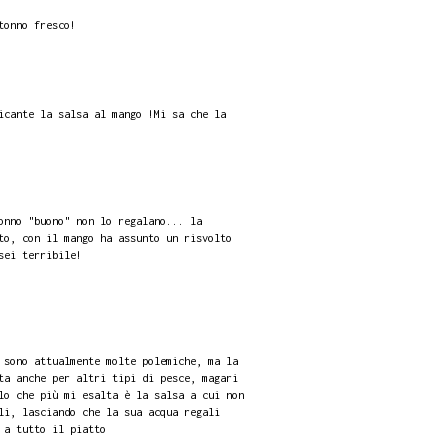
tonno fresco!
icante la salsa al mango !Mi sa che la
onno "buono" non lo regalano... la
to, con il mango ha assunto un risvolto
sei terribile!
 sono attualmente molte polemiche, ma la
ta anche per altri tipi di pesce, magari
lo che più mi esalta è la salsa a cui non
li, lasciando che la sua acqua regali
 a tutto il piatto