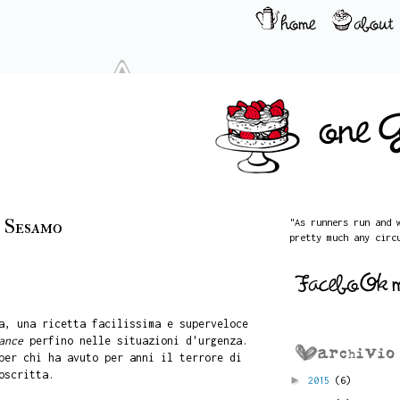
 Sesamo
"As runners run and 
pretty much any circ
a, una ricetta facilissima e superveloce
ance
perfino nelle situazioni d'urgenza.
per chi ha avuto per anni il terrore di
oscritta.
►
2015
(6)