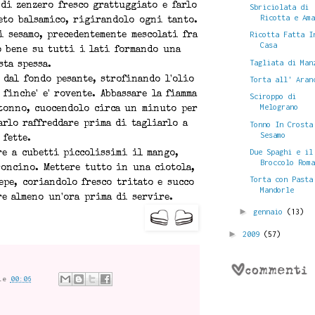
di zenzero fresco grattuggiato e farlo
Sbriciolata di
Ricotta e Am
eto balsamico, rigirandolo ogni tanto.
Ricotta Fatta I
i sesamo, precedentemente mescolati fra
Casa
o bene su tutti i lati formando una
Tagliata di Man
sta spessa.
Torta all' Aran
 dal fondo pesante, strofinando l'olio
 finche' e' rovente. Abbassare la fiamma
Sciroppo di
Melograno
 tonno, cuocendolo circa un minuto per
Tonno In Crosta
arlo raffreddare prima di tagliarlo a
Sesamo
fette.
Due Spaghi e il
re a cubetti piccolissimi il mango,
Broccolo Rom
roncino. Mettere tutto in una ciotola,
Torta con Pasta
epe, coriandolo fresco tritato e succo
Mandorle
re almeno un'ora prima di servire.
►
gennaio
(13)
►
2009
(57)
le
00:06