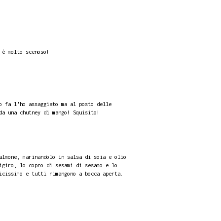
 è molto scenoso!
o fa l'ho assaggiato ma al posto delle
da una chutney di mango! Squisito!
almone, marinandolo in salsa di soia e olio
igiro, lo copro di sesami di sesamo e lo
icissimo e tutti rimangono a bocca aperta.