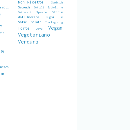
Non-Ricette
Sandwich
aretti
Secondi
Sottoli
Sottoli e
Storie
Spezie
Sottaceti
n
dall'America
Sughi e
Salse Salate
Thanksgiving
zo
Vegan
Torte
Uova
cia
Vegetariano
Verdura
 Di
anesco
 di