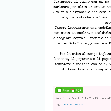
Cospargere il tonno con un po' 
marinare per circa un'ora in ac
Scolarlo e impanarlo nei semi d
loro, in modo che aderiscan
cro
Ungere leggermente una padella
con carta da cucina, e scaldarla
e adagiare sopra il trancio di
parte. Salarlo leggermente e f
Per la salsa al mango taglia
l'ananas, il peperone e il pepe
mescolare e condire con sale, p
di lime. Lasciare insapori
Servito da
One Girl In The Kitchen
al
Tags:
Pesce
,
Secondi