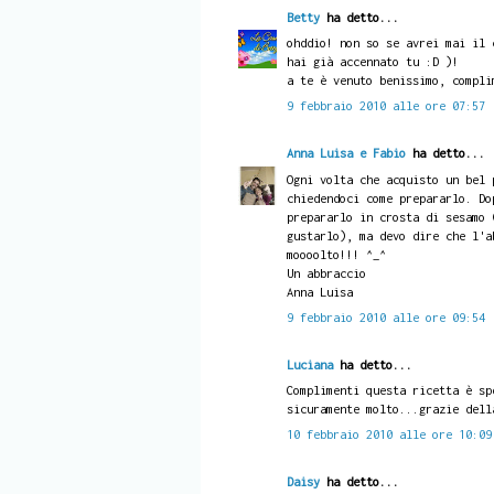
Betty
ha detto...
ohddio! non so se avrei mai il 
hai già accennato tu :D )!
a te è venuto benissimo, compli
9 febbraio 2010 alle ore 07:57
Anna Luisa e Fabio
ha detto...
Ogni volta che acquisto un bel 
chiedendoci come prepararlo. Do
prepararlo in crosta di sesamo 
gustarlo), ma devo dire che l'a
moooolto!!! ^_^
Un abbraccio
Anna Luisa
9 febbraio 2010 alle ore 09:54
Luciana
ha detto...
Complimenti questa ricetta è sp
sicuramente molto...grazie dell
10 febbraio 2010 alle ore 10:09
Daisy
ha detto...