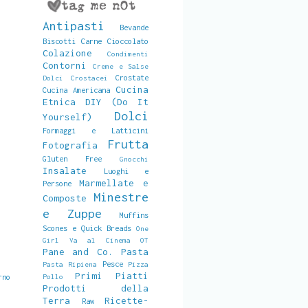
Antipasti
Bevande
Biscotti
Carne
Cioccolato
Colazione
Condimenti
Contorni
Creme e Salse
Crostate
Dolci
Crostacei
Cucina
Cucina Americana
Etnica
DIY (Do It
Dolci
Yourself)
Formaggi e Latticini
Frutta
Fotografia
Gluten Free
Gnocchi
Insalate
Luoghi e
Marmellate e
Persone
Minestre
Composte
e Zuppe
Muffins
Scones e Quick Breads
One
Girl Va al Cinema
OT
Pane and Co.
Pasta
Pesce
Pasta Ripiena
Pizza
Primi Piatti
Pollo
rno
Prodotti della
Terra
Ricette-
Raw