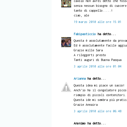
cavolo non avrei detto che foss
senza nessun bisogno di cuocere
tanto di cappello.....!
ciao, ale
19 marzo 2010 alle ore 15:01
Fabipasticcio
ha detto...
Questa è assolutamente da prova
Ed è assolutamente facile aggiu
Grazie mille Sara
A rileggerti presto
Tanti auguri di Buona Pasqua
3 aprile 2010 alle ore 01:04
Arianna
ha detto...
Questa idea mi piace un sacco!
Anch'io ho il congelatore picco
riempio di piccoli contenitori.
Questa ide mi sembra più pratic
Grazie Annaira
3 aprile 2010 alle ore 06:48
Anonimo ha detto...