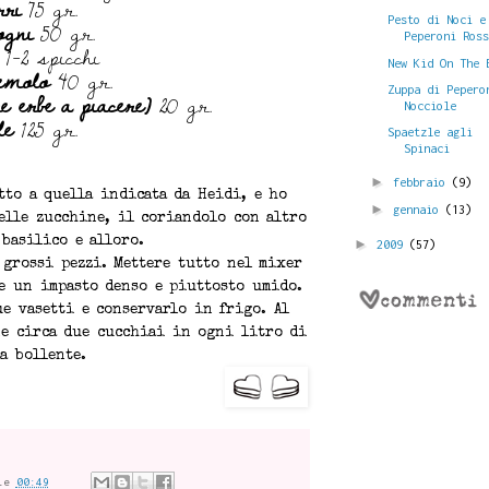
rri
75 gr.
ogni
50 gr.
Pesto di Noci e
Peperoni Ros
1-2 spicchi
New Kid On The 
emolo
40 gr.
re erbe a piacere)
20 gr.
Zuppa di Pepero
Nocciole
le
125 gr.
Spaetzle agli
Spinaci
►
febbraio
(9)
tto a quella indicata da Heidi, e ho
►
gennaio
(13)
elle zucchine, il coriandolo con altro
 basilico e alloro.
►
2009
(57)
 grossi pezzi. Mettere tutto nel mixer
ne un impasto denso e piuttosto umido.
e vasetti e conservarlo in frigo. Al
ne circa due cucchiai in ogni litro di
a bollente.
le
00:49