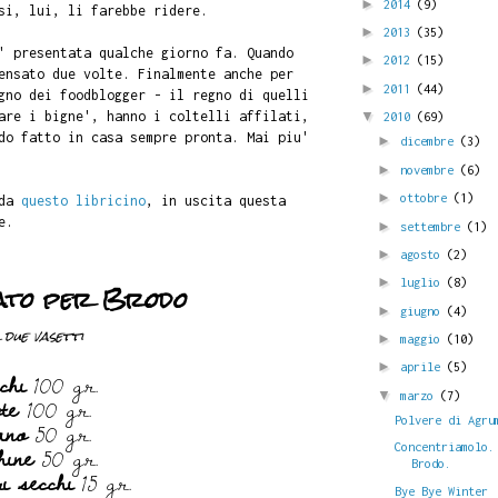
►
2014
(9)
si, lui, li farebbe ridere.
►
2013
(35)
' presentata qualche giorno fa. Quando
►
2012
(15)
ensato due volte. Finalmente anche per
►
2011
(44)
gno dei foodblogger - il regno di quelli
are i bigne', hanno i coltelli affilati,
▼
2010
(69)
do fatto in casa sempre pronta. Mai piu'
►
dicembre
(3)
►
novembre
(6)
►
ottobre
(1)
 da
questo libricino
, in uscita questa
e.
►
settembre
(1)
►
agosto
(2)
►
luglio
(8)
ato per Brodo
►
giugno
(4)
 due vasetti
►
maggio
(10)
►
aprile
(5)
chi
100 gr.
te
100 gr.
▼
marzo
(7)
ano
50 gr.
Polvere di Agru
hine
50 gr.
Concentriamolo.
Brodo.
i secchi
15 gr.
Bye Bye Winter