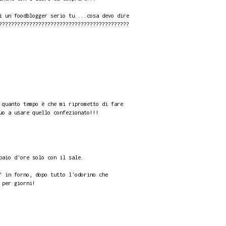
i un foodblogger serio tu....cosa devo dire
???????????????????????????????????????????
 quanto tempo è che mi riprometto di fare
uo a usare quello confezionato!!!
paio d'ore solo con il sale.
' in forno, dopo tutto l'odorino che
 per giorni!