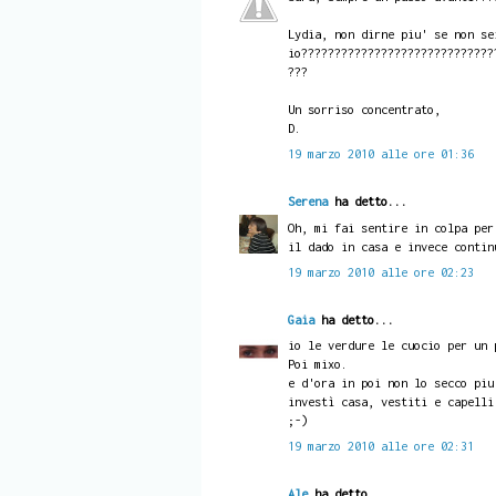
Lydia, non dirne piu' se non se
io?????????????????????????????
???
Un sorriso concentrato,
D.
19 marzo 2010 alle ore 01:36
Serena
ha detto...
Oh, mi fai sentire in colpa per
il dado in casa e invece contin
19 marzo 2010 alle ore 02:23
Gaia
ha detto...
io le verdure le cuocio per un 
Poi mixo.
e d'ora in poi non lo secco piu
investì casa, vestiti e capelli
;-)
19 marzo 2010 alle ore 02:31
Ale
ha detto...