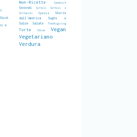
Non-Ricette
Sandwich
Secondi
Sottoli
Sottoli e
si
Storie
Spezie
Sottaceti
Block
dall'America
Sughi e
Salse Salate
Thanksgiving
ni e
Vegan
Torte
Uova
Vegetariano
Verdura