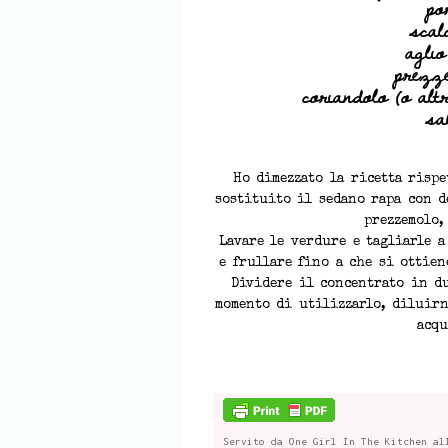
po
scal
aglio
prezz
coriandolo (o alt
sa
Ho dimezzato la ricetta rispe
sostituito il sedano rapa con d
prezzemolo,
Lavare le verdure e tagliarle a
e frullare fino a che si ottie
Dividere il concentrato in du
momento di utilizzarlo, diluir
acqu
Servito da
One Girl In The Kitchen
al