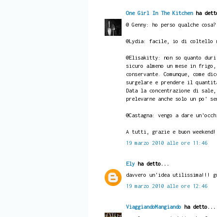
One Girl In The Kitchen
ha dett
@ Genny: ho perso qualche cosa?
@Lydia: facile, io di coltello 
@Elisakitty: non so quanto duri
sicuro almeno un mese in frigo,
conservante. Comunque, come dic
surgelare e prendere il quantit
Data la concentrazione di sale,
prelevarne anche solo un po' se
@Castagna: vengo a dare un'occh
A tutti, grazie e buon weekend!
19 marzo 2010 alle ore 11:46
Ely
ha detto...
davvero un'idea utilissima!!! g
19 marzo 2010 alle ore 12:46
ViaggiandoMangiando
ha detto...