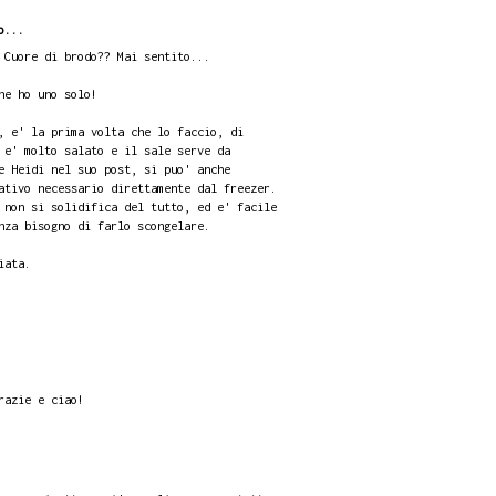
o...
 Cuore di brodo?? Mai sentito...
ne ho uno solo!
, e' la prima volta che lo faccio, di
 e' molto salato e il sale serve da
e Heidi nel suo post, si puo' anche
ativo necessario direttamente dal freezer.
 non si solidifica del tutto, ed e' facile
nza bisogno di farlo scongelare.
iata.
razie e ciao!