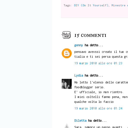
Tags:
DIY (Do It Yourself)
,
Minestre 
15 commenti
genny
ha detto...
pensavo avevssi creato il tuo c
tialia e ti sei persa questa gr
19 marzo 2010 alle ore 01:23
Lydia
ha detto...
Ho letto l'elenco delle caratte
foodblogger serio.
E' ufficiale, io non rientro.
I miei coltelli fanno pena, non
qualche volta lo faccio
19 marzo 2010 alle ore 01:24
Diletta
ha detto...
Sara, sempre un passo avanti...