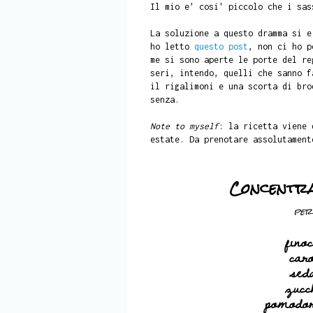
Il mio e' cosi' piccolo che i sas
La soluzione a questo dramma si e
ho letto
questo post
, non ci ho p
me si sono aperte le porte del re
seri, intendo, quelli che sanno f
il rigalimoni e una scorta di bro
senza.
Note to myself
: la ricetta viene
estate. Da prenotare assolutament
Concentr
per
finoc
caro
sed
zucc
pomodor