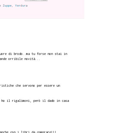
e Zuppe
,
Verdura
uore di brodo..ma tu forse non stai in
ande orribile novità...
ristiche che servono per essere un
 ho il rigalimoni, però il dado in casa
anche con i libri da comprare!!!