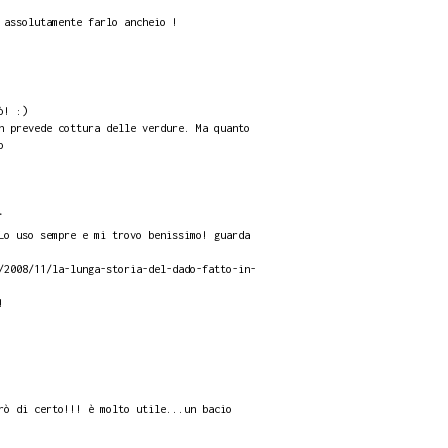
 assolutamente farlo ancheio !
ò! :)
n prevede cottura delle verdure. Ma quanto
o
.
Lo uso sempre e mi trovo benissimo! guarda
/2008/11/la-lunga-storia-del-dado-fatto-in-
!
rò di certo!!! è molto utile...un bacio