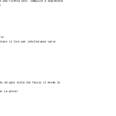
e una ricetta cosi' semplice e sopratutto
!
re!
stare il tiro per intolleranze varie.
lo ed ogni volta che faccio il brodo lo
a! La provo!