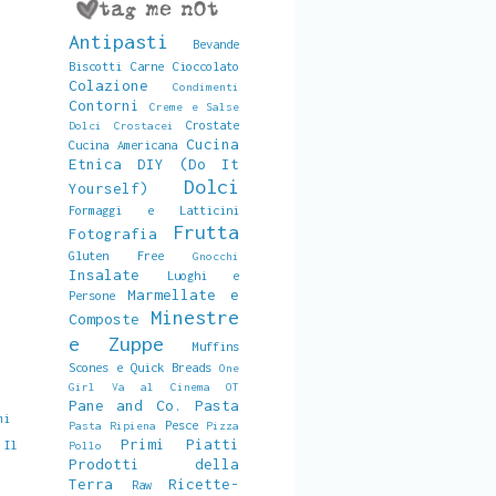
Antipasti
Bevande
Biscotti
Carne
Cioccolato
Colazione
Condimenti
Contorni
Creme e Salse
Crostate
Dolci
Crostacei
Cucina
Cucina Americana
Etnica
DIY (Do It
Dolci
Yourself)
Formaggi e Latticini
Frutta
Fotografia
Gluten Free
Gnocchi
Insalate
Luoghi e
Marmellate e
Persone
Minestre
Composte
e Zuppe
Muffins
Scones e Quick Breads
One
Girl Va al Cinema
OT
Pane and Co.
Pasta
mi
Pesce
Pasta Ripiena
Pizza
Primi Piatti
 Il
Pollo
Prodotti della
Terra
Ricette-
Raw