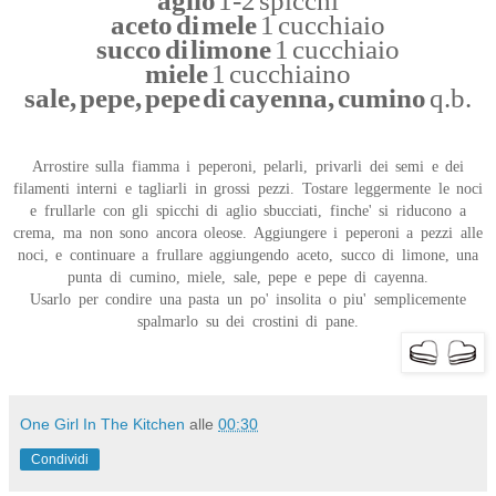
aglio
1-2 spicchi
aceto di mele
1 cucchiaio
succo di limone
1 cucchiaio
miele
1 cucchiaino
sale, pepe, pepe di cayenna, cumino
q.b.
Arrostire sulla fiamma i peperoni, pelarli, privarli dei semi e dei
filamenti interni e tagliarli in grossi pezzi. Tostare leggermente le noci
e frullarle con gli spicchi di aglio sbucciati, finche' si riducono a
crema, ma non sono ancora oleose. Aggiungere i peperoni a pezzi alle
noci, e continuare a frullare aggiungendo aceto, succo di limone, una
punta di cumino, miele, sale, pepe e pepe di cayenna.
Usarlo per condire una pasta un po' insolita o piu' semplicemente
spalmarlo su dei crostini di pane.
One Girl In The Kitchen
alle
00:30
Condividi