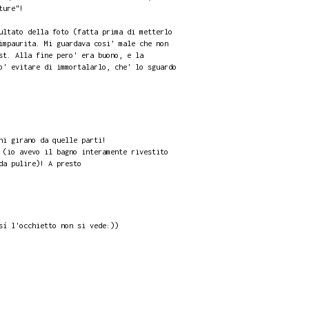
ture"!
ultato della foto (fatta prima di metterlo
impaurita. Mi guardava cosi' male che non
st. Alla fine pero' era buono, e la
o' evitare di immortalarlo, che' lo sguardo
ni girano da quelle parti!
 (io avevo il bagno interamente rivestito
da pulire)! A presto
sí l'occhietto non si vede:))