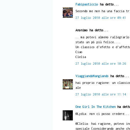
Fabipasticcio
ha detto...
Secondo me non ha una faccia tr
27 luglio 2010 alle ore 09:41
Anonimo ha detto...
.. ma potevi almeno rallegrarlo
stato un pò più felice....
Un classico d'efetto e d'affett
Ciao
Clelia
27 luglio 2010 alle ore 10:26
ViaggiandoMangiando
ha detto...
hai proprio ragione: un classic
ale
27 luglio 2010 alle ore 11:14
One Girl In The Kitchen
ha dett
@Lydia: non ci posso credere...
@Clelia: hai ragione, potevo in
speciale (considerando anche ch