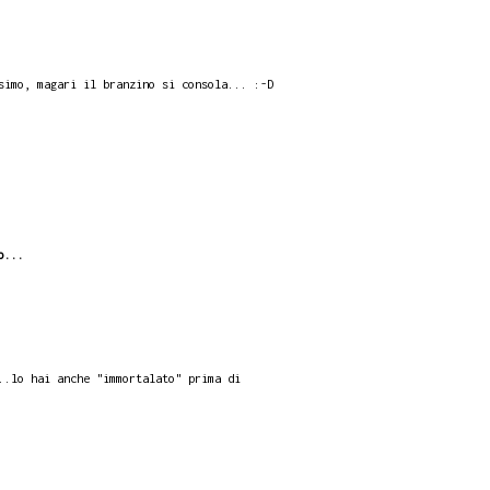
simo, magari il branzino si consola... :-D
o...
..lo hai anche "immortalato" prima di