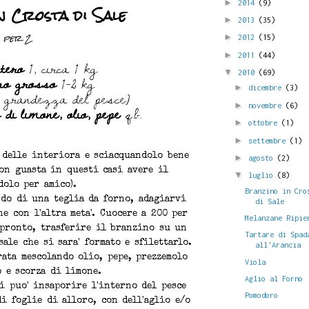
►
2014
(9)
 Crosta di Sale
►
2013
(35)
per 2
►
2012
(15)
►
2011
(44)
ntero
1, circa 1 kg
▼
2010
(69)
no grosso
1-2 kg
►
dicembre
(3)
a grandezza del pesce)
di limone, olio, pepe
q.b.
►
novembre
(6)
►
ottobre
(1)
►
settembre
(1)
 delle interiora e sciacquandolo bene
►
agosto
(2)
non guasta in questi casi avere il
▼
luglio
(8)
dolo per amico).
Branzino in Cro
ndo di una teglia da forno, adagiarvi
di Sale
e con l'altra meta'. Cuocere a 200 per
Melanzane Ripie
 pronto, trasferire il branzino su un
Tartare di Spad
ale che si sara' formato e sfilettarlo.
all'Arancia
ata mescolando olio, pepe, prezzemolo
Viola
o e scorza di limone.
Aglio al Forno
i puo' insaporire l'interno del pesce
Pomodoro
i foglie di alloro, con dell'aglio e/o