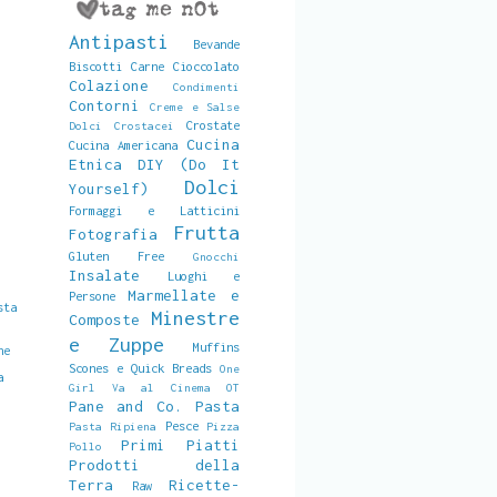
Antipasti
Bevande
Biscotti
Carne
Cioccolato
Colazione
Condimenti
Contorni
Creme e Salse
Crostate
Dolci
Crostacei
Cucina
Cucina Americana
Etnica
DIY (Do It
Dolci
Yourself)
Formaggi e Latticini
Frutta
Fotografia
Gluten Free
Gnocchi
Insalate
Luoghi e
Marmellate e
Persone
sta
Minestre
Composte
e Zuppe
Muffins
ne
Scones e Quick Breads
One
a
Girl Va al Cinema
OT
Pane and Co.
Pasta
Pesce
Pasta Ripiena
Pizza
Primi Piatti
Pollo
Prodotti della
Terra
Ricette-
Raw