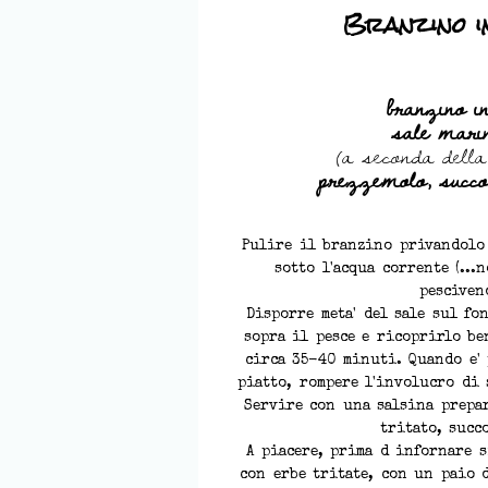
Branzino in
branzino i
sale mari
(a seconda dell
prezzemolo, succo 
Pulire il branzino privandolo
sotto l'acqua corrente (...
pesciven
Disporre meta' del sale sul fo
sopra il pesce e ricoprirlo ben
circa 35-40 minuti. Quando e'
piatto, rompere l'involucro di s
Servire con una salsina prepar
tritato, succ
A piacere, prima d infornare s
con erbe tritate, con un paio d