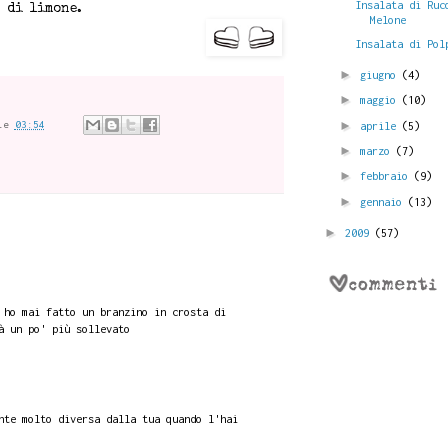
Insalata di Ruc
e di limone.
Melone
Insalata di Pol
►
giugno
(4)
►
maggio
(10)
le
03:54
►
aprile
(5)
►
marzo
(7)
►
febbraio
(9)
►
gennaio
(13)
►
2009
(57)
 ho mai fatto un branzino in crosta di
à un po' più sollevato
nte molto diversa dalla tua quando l'hai