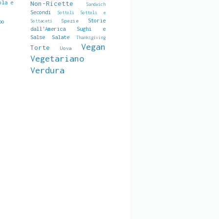
ola e
Non-Ricette
Sandwich
Secondi
Sottoli
Sottoli e
Storie
Spezie
Sottaceti
po
dall'America
Sughi e
Salse Salate
Thanksgiving
Vegan
Torte
Uova
Vegetariano
Verdura