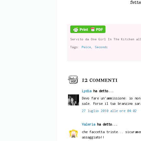
fett
Servito da
One Girl In The Kitchen
al
Tags:
Pesce
,
Secondi
12 commenti
Lydia
ha detto...
Devo fare un'ammissione: io non
sale. Forse il tuo branzino sar
27 luglio 2010 alle ore 04:02
Valeria
ha detto...
che faccetta triste... sicurame
assaggiato!!