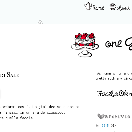
di Sale
"As runners run and 
pretty much any circ
uardarmi cosi'. Ho gia' deciso e non si
? Finisci in un grande classico,
re quella faccia...
►
2015
(6)