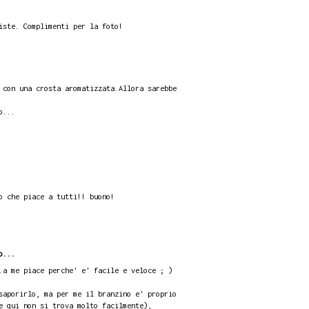
iste. Complimenti per la foto!
 con una crosta aromatizzata.Allora sarebbe
o...
o che piace a tutti!! buono!
o...
.a me piace perche' e' facile e veloce ; )
saporirlo, ma per me il branzino e' proprio
e qui non si trova molto facilmente),