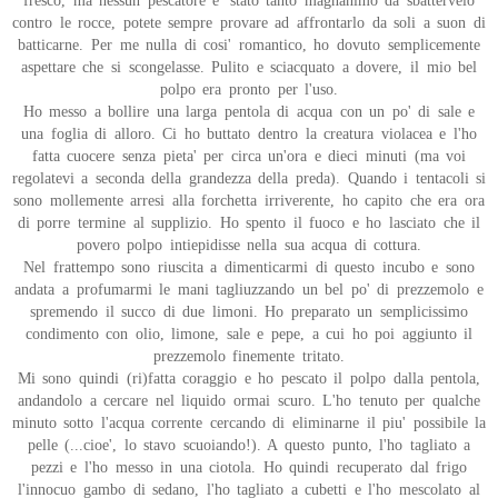
fresco, ma nessun pescatore e' stato tanto magnanimo da sbattervelo
contro le rocce, potete sempre provare ad affrontarlo da soli a suon di
batticarne. Per me nulla di cosi' romantico, ho dovuto semplicemente
aspettare che si scongelasse. Pulito e sciacquato a dovere, il mio bel
polpo era pronto per l'uso.
Ho messo a bollire una larga pentola di acqua con un po' di sale e
una foglia di alloro. Ci ho buttato dentro la creatura violacea e l'ho
fatta cuocere senza pieta' per circa un'ora e dieci minuti (ma voi
regolatevi a seconda della grandezza della preda). Quando i tentacoli si
sono mollemente arresi alla forchetta irriverente, ho capito che era ora
di porre termine al supplizio. Ho spento il fuoco e ho lasciato che il
povero polpo intiepidisse nella sua acqua di cottura.
Nel frattempo sono riuscita a dimenticarmi di questo incubo e sono
andata a profumarmi le mani tagliuzzando un bel po' di prezzemolo e
spremendo il succo di due limoni. Ho preparato un semplicissimo
condimento con olio, limone, sale e pepe, a cui ho poi aggiunto il
prezzemolo finemente tritato.
Mi sono quindi (ri)fatta coraggio e ho pescato il polpo dalla pentola,
andandolo a cercare nel liquido ormai scuro. L'ho tenuto per qualche
minuto sotto l'acqua corrente cercando di eliminarne il piu' possibile la
pelle (...cioe', lo stavo scuoiando!). A questo punto, l'ho tagliato a
pezzi e l'ho messo in una ciotola. Ho quindi recuperato dal frigo
l'innocuo gambo di sedano, l'ho tagliato a cubetti e l'ho mescolato al