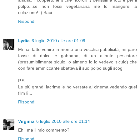
ahaha, il coppertone!!! che ricordi! :) bellissima foto e per il
polpo...se non fossi vegetariana me lo mangerei a
colazione! ;) Baci
Rispondi
Lydia
6 luglio 2010 alle ore 01:09
Mi hai fatto venire in mente una vecchia pubblicità, mi pare
fosse di dolce e gabbana, di un aitante pescatore
(presumibilmente siculo, o almeno io lo vedevo siculo) che
con fare ammiccante sbatteva il suo polpo sugli scogli
P.S.
Le più grandi lacrime le ho versate al cinema vedendo quel
film lì...
Rispondi
Virginia
6 luglio 2010 alle ore 01:14
Ehi, ma il mio commento?
Rispondi