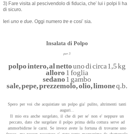
3) Fare visita al pescivendolo di fiducia, che' lui i polpi li ha
di sicuro.
Ieri
uno
e
due
. Oggi numero
tre
e cosi' sia.
Insalata di Polpo
per 3
polpo intero, al netto
uno di circa 1,5 kg
alloro
1 foglia
sedano
1 gambo
sale, pepe, prezzemolo, olio, limone
q.b.
Spero per voi che acquistiate un polpo gia' pulito, altrimenti tanti
auguri...
Il mio era anche surgelato, il che di per se' non e' neppure un
peccato, dato che surgelare il polpo prima della cottura serve ad
ammorbidirne le carni. Se invece avete la fortuna di trovarne uno