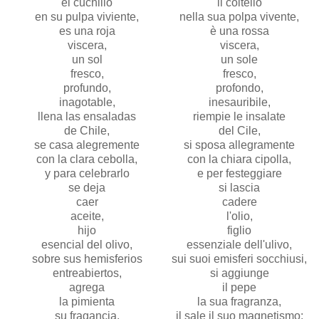
el cuchillo
il coltello
en su pulpa viviente,
nella sua polpa vivente,
es una roja
è una rossa
viscera,
viscera,
un sol
un sole
fresco,
fresco,
profundo,
profondo,
inagotable,
inesauribile,
llena las ensaladas
riempie le insalate
de Chile,
del Cile,
se casa alegremente
si sposa allegramente
con la clara cebolla,
con la chiara cipolla,
y para celebrarlo
e per festeggiare
se deja
si lascia
caer
cadere
aceite,
l'olio,
hijo
figlio
esencial del olivo,
essenziale dell'ulivo,
sobre sus hemisferios
sui suoi emisferi socchiusi,
entreabiertos,
si aggiunge
agrega
il pepe
la pimienta
la sua fragranza,
su fragancia,
il sale il suo magnetismo: