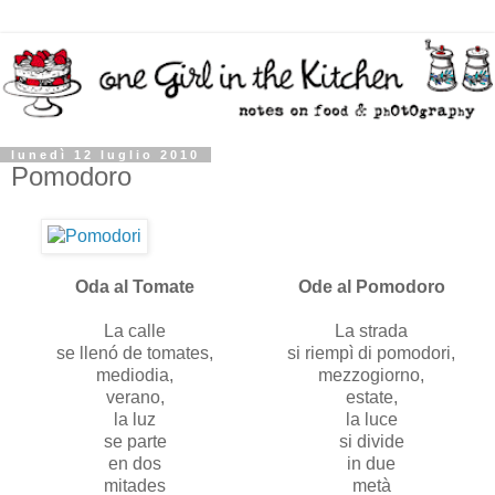
lunedì 12 luglio 2010
Pomodoro
Oda al Tomate
Ode al Pomodoro
La calle
La strada
se llenó de tomates,
si riempì di pomodori,
mediodia,
mezzogiorno,
verano,
estate,
la luz
la luce
se parte
si divide
en dos
in due
mitades
metà