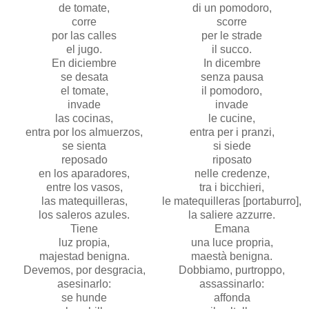
de tomate,
di un pomodoro,
corre
scorre
por las calles
per le strade
el jugo.
il succo.
En diciembre
In dicembre
se desata
senza pausa
el tomate,
il pomodoro,
invade
invade
las cocinas,
le cucine,
entra por los almuerzos,
entra per i pranzi,
se sienta
si siede
reposado
riposato
en los aparadores,
nelle credenze,
entre los vasos,
tra i bicchieri,
las matequilleras,
le matequilleras [portaburro],
los saleros azules.
la saliere azzurre.
Tiene
Emana
luz propia,
una luce propria,
majestad benigna.
maestà benigna.
Devemos, por desgracia,
Dobbiamo, purtroppo,
asesinarlo:
assassinarlo:
se hunde
affonda