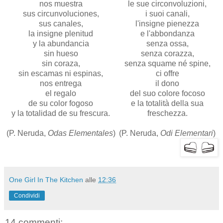
nos muestra
le sue circonvoluzioni,
sus circunvoluciones,
i suoi canali,
sus canales,
l'insigne pienezza
la insigne plenitud
e l'abbondanza
y la abundancia
senza ossa,
sin hueso
senza corazza,
sin coraza,
senza squame né spine,
sin escamas ni espinas,
ci offre
nos entrega
il dono
el regalo
del suo colore focoso
de su color fogoso
e la totalità della sua
y la totalidad de su frescura.
freschezza.
(P. Neruda,
Odas Elementales
)
(P. Neruda,
Odi Elementari
)
One Girl In The Kitchen
alle
12:36
Condividi
14 commenti: