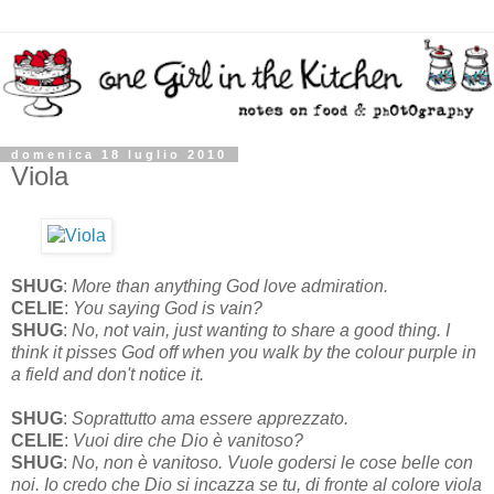
domenica 18 luglio 2010
Viola
SHUG
:
More than anything God love admiration.
CELIE
:
You saying God is vain?
SHUG
:
No, not vain, just wanting to share a good thing. I
think it pisses God off when you walk by the colour purple in
a field and don't notice it.
SHUG
:
Soprattutto ama essere apprezzato.
CELIE
:
Vuoi dire che Dio è vanitoso?
SHUG
:
No, non è vanitoso. Vuole godersi le cose belle con
noi. Io credo che Dio si incazza se tu, di fronte al colore viola