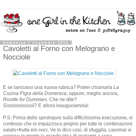
domenica 7 novembre 2010
Cavoletti al Forno con Melograno e
Nocciole
E se lanciassi una nuova rubrica? Potrei chiamarla
La
Cucina Pigra della Domenica
, oppure, meglio ancora,
Ricette for Dummies
. Che ne dite?
Sississsissssiì? E allora inauguriamola!
P.S: Prima dello sproloquio sulla difficilissima esecuzione, vi
confesso che io impazzisco proprio per tutte le combinazioni
salato+frutta e/o noci. Ve lo dico così, di sfuggita, casomai vi
venisse in mente la grande idea di invitarmi a cena.