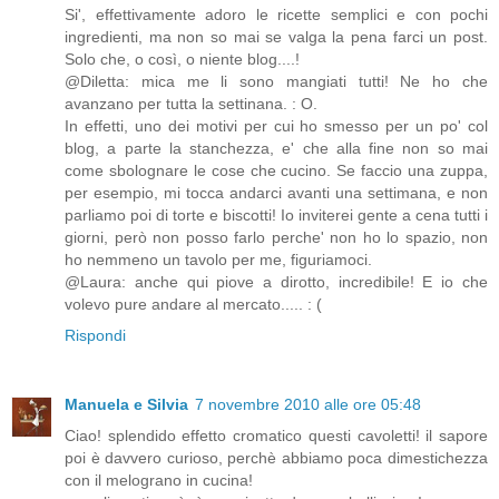
Si', effettivamente adoro le ricette semplici e con pochi
ingredienti, ma non so mai se valga la pena farci un post.
Solo che, o così, o niente blog....!
@Diletta: mica me li sono mangiati tutti! Ne ho che
avanzano per tutta la settinana. : O.
In effetti, uno dei motivi per cui ho smesso per un po' col
blog, a parte la stanchezza, e' che alla fine non so mai
come sbolognare le cose che cucino. Se faccio una zuppa,
per esempio, mi tocca andarci avanti una settimana, e non
parliamo poi di torte e biscotti! Io inviterei gente a cena tutti i
giorni, però non posso farlo perche' non ho lo spazio, non
ho nemmeno un tavolo per me, figuriamoci.
@Laura: anche qui piove a dirotto, incredibile! E io che
volevo pure andare al mercato..... : (
Rispondi
Manuela e Silvia
7 novembre 2010 alle ore 05:48
Ciao! splendido effetto cromatico questi cavoletti! il sapore
poi è davvero curioso, perchè abbiamo poca dimestichezza
con il melograno in cucina!