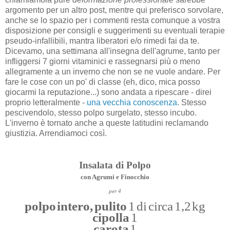
argomento per un altro post, mentre qui preferisco sorvolare,
anche se lo spazio per i commenti resta comunque a vostra
disposizione per consigli e suggerimenti su eventuali terapie
pseudo-infallibili, mantra liberatori e/o rimedi fai da te.
Dicevamo, una settimana all'insegna dell'agrume, tanto per
infliggersi 7 giorni vitaminici e rassegnarsi più o meno
allegramente a un inverno che non se ne vuole andare. Per
fare le cose con un po' di classe (eh, dico, mica posso
giocarmi la reputazione...) sono andata a ripescare - direi
proprio letteralmente -
una vecchia conoscenza
. Stesso
pescivendolo, stesso polpo surgelato, stesso incubo.
L'inverno è tornato anche a queste latitudini reclamando
giustizia. Arrendiamoci così.
Insalata di Polpo
con Agrumi e Finocchio
per 4
polpo intero, pulito
1 di circa 1,2 kg
cipolla
1
carota
1