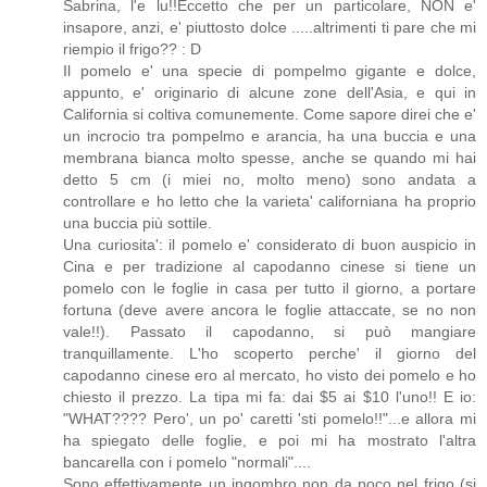
Sabrina, l'e lu!!Eccetto che per un particolare, NON e'
insapore, anzi, e' piuttosto dolce .....altrimenti ti pare che mi
riempio il frigo?? : D
Il pomelo e' una specie di pompelmo gigante e dolce,
appunto, e' originario di alcune zone dell'Asia, e qui in
California si coltiva comunemente. Come sapore direi che e'
un incrocio tra pompelmo e arancia, ha una buccia e una
membrana bianca molto spesse, anche se quando mi hai
detto 5 cm (i miei no, molto meno) sono andata a
controllare e ho letto che la varieta' californiana ha proprio
una buccia più sottile.
Una curiosita': il pomelo e' considerato di buon auspicio in
Cina e per tradizione al capodanno cinese si tiene un
pomelo con le foglie in casa per tutto il giorno, a portare
fortuna (deve avere ancora le foglie attaccate, se no non
vale!!). Passato il capodanno, si può mangiare
tranquillamente. L'ho scoperto perche' il giorno del
capodanno cinese ero al mercato, ho visto dei pomelo e ho
chiesto il prezzo. La tipa mi fa: dai $5 ai $10 l'uno!! E io:
"WHAT???? Pero', un po' caretti 'sti pomelo!!"...e allora mi
ha spiegato delle foglie, e poi mi ha mostrato l'altra
bancarella con i pomelo "normali"....
Sono effettivamente un ingombro non da poco nel frigo (si