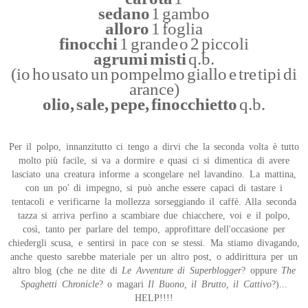
sedano
1 gambo
alloro
1 foglia
finocchi
1 grande o 2 piccoli
agrumi misti
q.b.
(io ho usato un pompelmo giallo e tre tipi di
arance)
olio, sale, pepe, finocchietto
q.b.
Per il polpo, innanzitutto ci tengo a dirvi che la seconda volta è tutto
molto più facile, si va a dormire e quasi ci si dimentica di avere
lasciato una creatura informe a scongelare nel lavandino. La mattina,
con un po' di impegno, si può anche essere capaci di tastare i
tentacoli e verificarne la mollezza sorseggiando il caffè. Alla seconda
tazza si arriva perfino a scambiare due chiacchere, voi e il polpo,
così, tanto per parlare del tempo, approfittare dell'occasione per
chiedergli scusa, e sentirsi in pace con se stessi. Ma stiamo divagando,
anche questo sarebbe materiale per un altro post, o addirittura per un
altro blog (che ne dite di
Le Avventure di Superblogger
? oppure
The
Spaghetti Chronicle
? o magari
Il Buono, il Brutto, il Cattivo
?)...
HELP!!!!