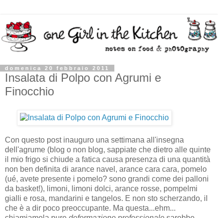
domenica 20 febbraio 2011
Insalata di Polpo con Agrumi e
Finocchio
Con questo post inauguro una settimana all'insegna
dell'agrume (blog o non blog, sappiate che dietro alle quinte
il mio frigo si chiude a fatica causa presenza di una quantità
non ben definita di arance navel, arance cara cara, pomelo
(ué, avete presente i pomelo? sono grandi come dei palloni
da basket!), limoni, limoni dolci, arance rosse, pompelmi
gialli e rosa, mandarini e tangelos. E non sto scherzando, il
che è a dir poco preoccupante. Ma questa...ehm...
chiamiamola pure
deformazione professionale
sarebbe