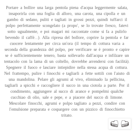
Portare a bollire una larga pentola piena d'acqua leggermente salata,
insaporirla con una foglia di alloro, una carota, una cipolla e un
gambo di sedano, puliti e tagliati in grossi pezzi, quindi tuffarci il
polpo perfettamente scongelato (a propo', se lo trovate fresco, fatevi
sotto ugualmente, e poi magari mi raccontate come si fa a pulirlo
bevendo il caffè...). Alla ripresa del bollore, coprire la pentola e far
cuocere lentamente per circa un'ora (il tempo di cottura varia a
seconda della grandezza del polpo, per verificare se è pronto e capire
se è sufficientemente tenero, basta sollevarlo dall'acqua e infilzare un
tentacolo con la lama di un coltello, dovrebbe arrendersi con facilità).
Spegnere il fuoco e lasciare intiepidire nella stessa acqua di cottura.
Nel frattempo, pulire i finocchi e tagliarli a fette sottili con l'aiuto di
una mandolina. Pelare gli agrumi al vivo, eliminado la pellicina,
tagliarli a spicchi e raccogliere il succo in una ciotola a parte. Per il
condimento, aggiungere al succo di arance e pompelmi qualche
cucchiao di olio, sale e pepe, e a piacere del succo di limone.
Mescolare finocchi, agrumi e polpo tagliato a pezzi, condire con
l'emulsione preparata e cospargere con un pizzico di finocchietto
tritato.