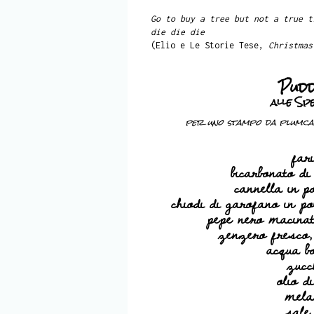
Go to buy a tree but not a true t
die die die
(Elio e Le Storie Tese,
Christmas
Pudd
alle Sp
per uno stampo da plumcake
far
bicarbonato di
cannella in po
chiodi di garofano in po
pepe nero macinat
zenzero fresco, 
acqua bo
zucc
olio d
mela
sale