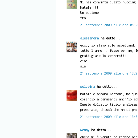
Mi hai convinta questo pudding 
Natale!!!!
Un bacione
fra
21 settembre 2009 alle ore 05:0
alessandra
ha detto...
ecco, io stavo solo aspettando 
tutto l'anno... fosse per me, l
grattugiare lo zenzero!!!
ciao
ale
21 settembre 2009 alle ore 13:2
sciopina
ha detto...
natale è ancora lontano, ma qua
comincio a penasarci anch'io ed
Questo dolcetto tipico anglosas
preparato, chissà che nn ci pro
21 settembre 2009 alle ore 13:3
Genny
ha detto...
ehehe mi è venuto da ridere per