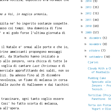
►
2014
(9)
►
2013
(35)
►
2012
(15)
me a Voi, in magica armonia…
►
2011
(44)
zzita ne’ ho ingerito sostanze sospette.
►
2010
(69)
asso coi tempi. Una domenica di fine
▼
2009
(57)
’ e mi godo forse l’ultima giornata di
►
dicembre
(5)
►
novembre
(8)
 il Natale e’ ormai alle porte e che io,
►
ottobre
(7)
trine ammiccanti propongono messaggi
ati, da Starbucks hanno iniziato a
▼
settembre
(10)
o allo zenzero, vera chicca di tutte le
Cjariei
e voglia di cantare
Last Christmas
e di
Cloudy With a C
merciale approfittando dei saldi, non so
of Meatballs
lizi. Da adesso fino al 25 dicembre
Pudding Cake
hevolezza, un fiume di melassa in corsa
Speziato all
dalle zucche di Halloween e dai tacchini
Zenzero - Pr
Tecnich...
Tortillas (Proj
 trascinare, ogni tanto voglio essere
Panettone: S
 Cosi' ho fatto scorta di melassa,
Torta con Pista
a all’opera.
Yogurt e Oli