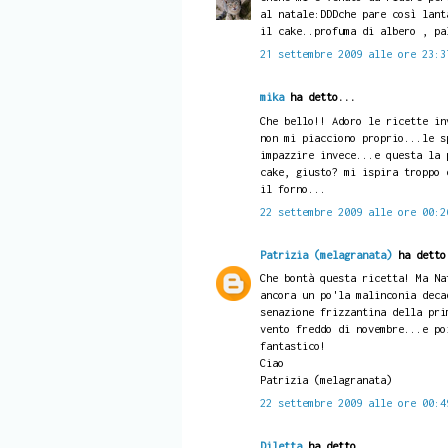
al natale:DDDche pare così lant
il cake..profuma di albero , pa
21 settembre 2009 alle ore 23:3
mika
ha detto...
Che bello!! Adoro le ricette in
non mi piacciono proprio...le s
impazzire invece...e questa la 
cake, giusto? mi ispira troppo 
il forno...
22 settembre 2009 alle ore 00:2
Patrizia (melagranata)
ha detto
Che bontà questa ricetta! Ma Na
ancora un po'la malinconia deca
senazione frizzantina della pri
vento freddo di novembre...e po
fantastico!
Ciao
Patrizia (melagranata)
22 settembre 2009 alle ore 00:4
Diletta
ha detto...