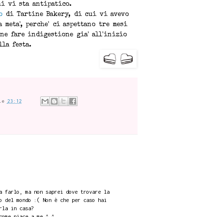
hi vi sta antipatico.
o
di Tartine Bakery, di cui vi avevo
a meta', perche' ci aspettano tre mesi
ne fare indigestione gia' all'inizio
lla festa.
le
23:12
a farlo, ma non saprei dove trovare la
o del mondo :( Non è che per caso hai
rla in casa?
come piace a me ^_^