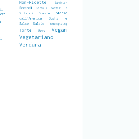
Non-Ricette
Sandwich
Secondi
Sottoli
Sottoli e
di
Storie
Spezie
Sottaceti
zero
dall'America
Sughi e
e
Salse Salate
Thanksgiving
Vegan
Torte
Uova
Vegetariano
li
Verdura