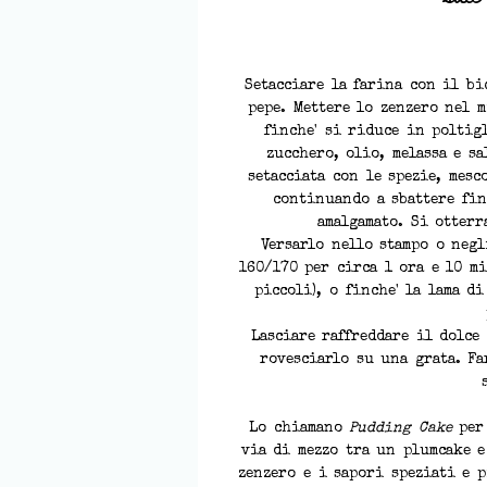
Setacciare la farina con il bi
pepe. Mettere lo zenzero nel m
finche' si riduce in poltig
zucchero, olio, melassa e sa
setacciata con le spezie, mesc
continuando a sbattere fin
amalgamato. Si otterr
Versarlo nello stampo o neg
160/170 per circa 1 ora e 10 m
piccoli), o finche' la lama d
Lasciare raffreddare il dolce
rovesciarlo su una grata. Fa
Lo chiamano
Pudding Cake
per 
via di mezzo tra un plumcake e
zenzero e i sapori speziati e p