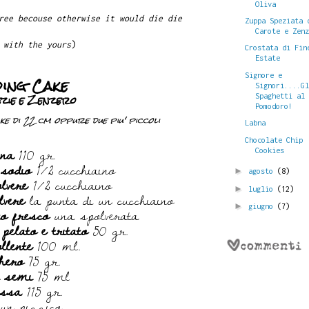
Oliva
ree becouse otherwise it would die die
Zuppa Speziata 
Carote e Zen
 with the yours
)
Crostata di Fin
Estate
Signore e
ing Cake
Signori....G
ezie e Zenzero
Spaghetti al
Pomodoro!
 di 22 cm oppure due piu' piccoli
Labna
Chocolate Chip
ina
110 gr.
Cookies
 sodio
1/2 cucchiaino
►
agosto
(8)
lvere
1/2 cucchiaino
►
luglio
(12)
lvere
la punta di un cucchiaino
o fresco
una spolverata
►
giugno
(7)
pelato e tritato
50 gr.
llente
100 ml.
hero
75 gr.
i semi
75 ml
ssa
115 gr.
un pizzico