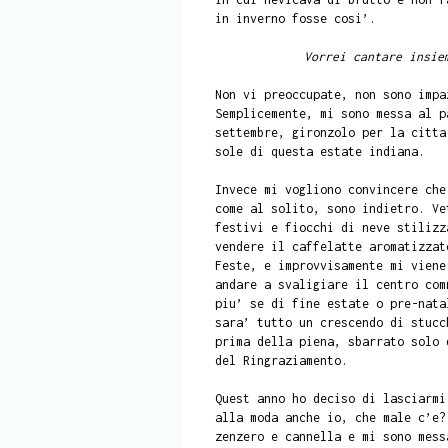
in inverno fosse cosi’.
Vorrei cantare insie
Non vi preoccupate, non sono impa
Semplicemente, mi sono messa al p
settembre, gironzolo per la citta
sole di questa estate indiana.
Invece mi vogliono convincere che
come al solito, sono indietro. Ve
festivi e fiocchi di neve stilizz
vendere il caffelatte aromatizzat
Feste, e improvvisamente mi vien
andare a svaligiare il centro com
piu’ se di fine estate o pre-nata
sara’ tutto un crescendo di stucc
prima della piena, sbarrato solo 
del Ringraziamento.
Quest anno ho deciso di lasciarmi
alla moda anche io, che male c’e?
zenzero e cannella e mi sono mess