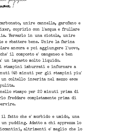
uova
1
carbonato, unire cannella, garofano e
ixer, coprirlo con l'acqua e frullare
lia. Versarlo in una ciotola, unire
le e sbattere bene. Unire la farina
olare ancora e poi aggiungere l'uovo,
che' il composto e' omogeneo e ben
a' un impasto molto liquido.
li stampini imburrati e infornare a
inuti (45 minuti per gli stampini piu'
i un coltello inserita nel mezzo esce
pulita.
 nello stampo per 20 minuti prima di
rlo freddare completamente prima di
servire.
il fatto che e' morbido e umido, una
 un pudding. Adatto a chi apprezza lo
iccantini, altrimenti e' meglio che lo