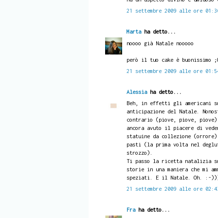
21 settembre 2009 alle ore 01:3
Marta
ha detto...
noooo già Natale nooooo
però il tuo cake è buonissimo ;
21 settembre 2009 alle ore 01:5
Alessia
ha detto...
Beh, in effetti gli americani s
anticipazione del Natale. Nonos
contrario (piove, piove, piove)
ancora avuto il piacere di vede
statuine da collezione (orrore)
pasti (la prima volta nel deglu
strozzo).
Ti passo la ricetta natalizia s
storie in una maniera che mi am
speziati. E il Natale. Oh. :-))
21 settembre 2009 alle ore 02:4
Fra
ha detto...