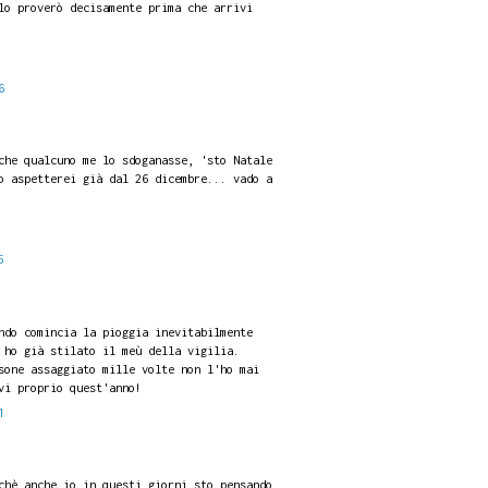
lo proverò decisamente prima che arrivi
6
che qualcuno me lo sdoganasse, 'sto Natale
o aspetterei già dal 26 dicembre... vado a
5
ndo comincia la pioggia inevitabilmente
 ho già stilato il meù della vigilia.
sone assaggiato mille volte non l'ho mai
vi proprio quest'anno!
1
chè anche io in questi giorni sto pensando