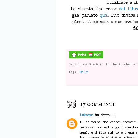
rifiliate a c
La ricetta l'ho presa
dal libr
gia' parlato
qui
. L'ho divisa 
pieni di melassa e non sta be
de
Servito da
One Girl In The Kitchen
al
Tags:
Dolci
17 commenti
Unknown
ha detto...
E' da tempo che vorrei provare 
melassa in quest'angolo sperdut
qualche dritta sul come prepara
ha un aspetto divino e umidoso 