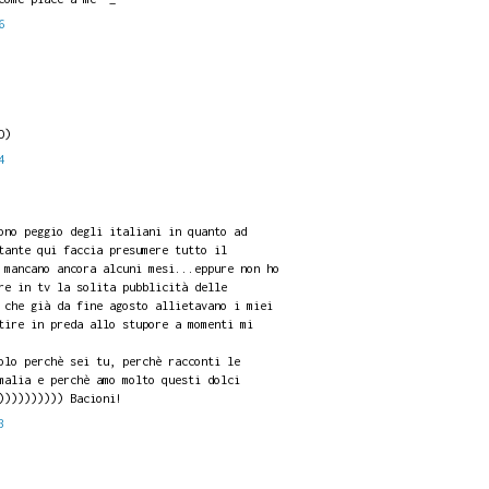
6
O)
4
ono peggio degli italiani in quanto ad
tante qui faccia presumere tutto il
 mancano ancora alcuni mesi...eppure non ho
re in tv la solita pubblicità delle
 che già da fine agosto allietavano i miei
tire in preda allo stupore a momenti mi
olo perchè sei tu, perchè racconti le
malia e perchè amo molto questi dolci
)))))))))) Bacioni!
3