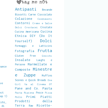
Antipasti
Bevande
Biscotti
Carne
Cioccolato
Colazione
Condimenti
Contorni
Creme e Salse
Crostate
Dolci
Crostacei
Cucina
Cucina Americana
Etnica
DIY (Do It
Dolci
Yourself)
Formaggi e Latticini
Frutta
Fotografia
Gluten Free
Gnocchi
Insalate
Luoghi e
Marmellate e
Persone
hance
Minestre
Composte
e Zuppe
Muffins
o
Scones e Quick Breads
One
ove
Girl Va al Cinema
OT
Pane and Co.
Pasta
Pesce
ect
Pasta Ripiena
Pizza
tep 1)
Primi Piatti
Pollo
Prodotti della
cchi,
Terra
Ricette-
Raw
o di