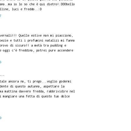
ano..ma io lo so che è qui dietro!:DDDbello
lline, luci e freddo..:D
7
vernali!!! Quelle estive non mi piacciono,
pezie e tutti i profumini natalizi mi fanno
provo di sicuro!! a metà tra pudding e
e oggi c'è freddino, potrei pure accendere
6
...
tale ancora no, ti prego...voglio godermi
dente di questo autunno, aspettare la
ma mattina davvero fredda, rabbrividire nel
i mangiare una fetta di questo tuo dolce
9