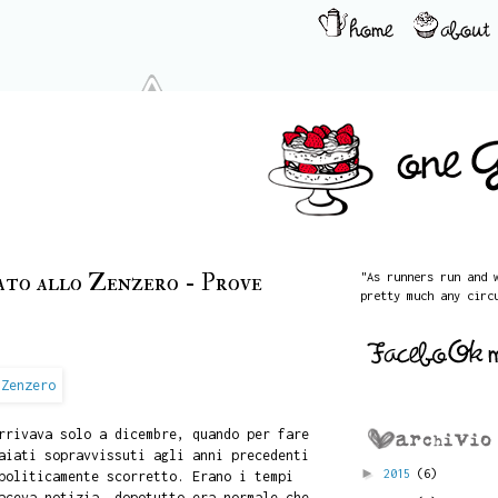
ato allo Zenzero - Prove
"As runners run and 
pretty much any circ
rrivava solo a dicembre, quando per fare
aiati sopravvissuti agli anni precedenti
►
2015
(6)
politicamente scorretto. Erano i tempi
aceva notizia, dopotutto era normale che