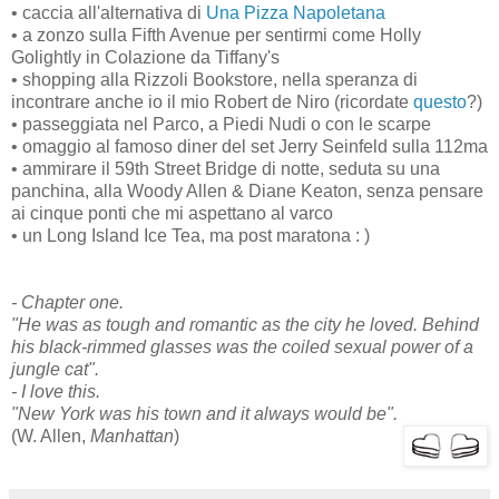
• caccia all'alternativa di
Una Pizza Napoletana
• a zonzo sulla Fifth Avenue per sentirmi come Holly
Golightly in Colazione da Tiffany's
• shopping alla Rizzoli Bookstore, nella speranza di
incontrare anche io il mio Robert de Niro (ricordate
questo
?)
• passeggiata nel Parco, a Piedi Nudi o con le scarpe
• omaggio al famoso diner del set Jerry Seinfeld sulla 112ma
• ammirare il 59th Street Bridge di notte, seduta su una
panchina, alla Woody Allen & Diane Keaton, senza pensare
ai cinque ponti che mi aspettano al varco
• un Long Island Ice Tea, ma post maratona : )
- Chapter one.
"He was as tough and romantic as the city he loved. Behind
his black-rimmed glasses was the coiled sexual power of a
jungle cat".
- I love this.
"New York was his town and it always would be".
(W. Allen,
Manhattan
)