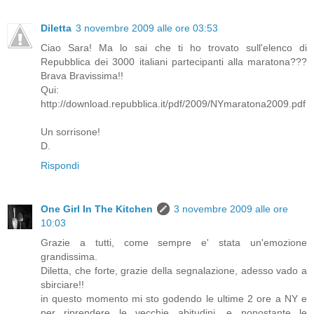
Diletta
3 novembre 2009 alle ore 03:53
Ciao Sara! Ma lo sai che ti ho trovato sull'elenco di
Repubblica dei 3000 italiani partecipanti alla maratona???
Brava Bravissima!!
Qui:
http://download.repubblica.it/pdf/2009/NYmaratona2009.pdf
Un sorrisone!
D.
Rispondi
One Girl In The Kitchen
3 novembre 2009 alle ore
10:03
Grazie a tutti, come sempre e' stata un'emozione
grandissima.
Diletta, che forte, grazie della segnalazione, adesso vado a
sbirciare!!
in questo momento mi sto godendo le ultime 2 ore a NY e
per riprendere le vecchie abitudini, e nonostante le