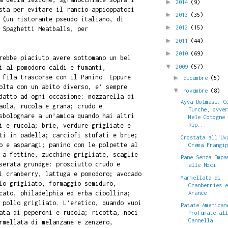
►
2014
(9)
sta per evitare il rancio appioppatoci
►
2013
(35)
 (un ristorante pseudo italiano, di
►
2012
(15)
 Spaghetti Meatballs, per
►
2011
(44)
►
2010
(69)
rebbe piaciuto avere sottomano un bel
▼
2009
(57)
i al pomodoro caldi e fumanti,
 fila trascorse con il Panino. Eppure
►
dicembre
(5)
olta con un abito diverso, e’ sempre
▼
novembre
(8)
datto ad ogni occasione: mozzarella di
Ayva Dolmasi. C
aola, rucola e grana; crudo e
Turche, ovve
sbolognare a un’amica quando hai altri
Mele Cotogne
Rip...
i e rucola; brie, verdure grigliate e
ti in padella; carciofi stufati e brie;
Crostata all'Uv
o e asparagi; panino con le polpette al
Crema Frangi
 a fettine, zucchine grigliate, scaglie
Pane Senza Impa
serata grundge: prosciutto crudo e
alle Noci
i cranberry, lattuga e pomodoro; avocado
Marmellata di
lo grigliato, formaggio semiduro,
Cranberries 
Arance
cato, philadelphia ed erba cipollina;
 pollo grigliato. L’eretico, quando vuoi
Patate American
ata di peperoni e rucola; ricotta, noci
Profumate al
Cannella
rmellata di melanzane e zenzero,