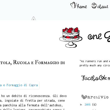
tola, Rucola e Formaggio di
"As runners run and 
pretty much any circ
 ho un debito di riconoscenza. Gli devo
a, ingoiate di fretta per strada, cene
►
2015
(6)
a panchina alla fermata dell’autobus,
a della lezione, sgranocchiate sopra i