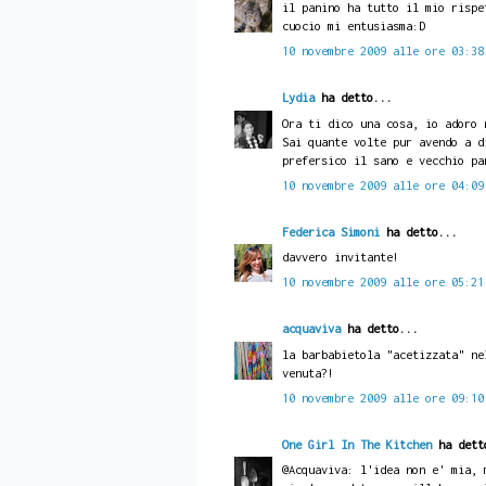
il panino ha tutto il mio rispe
cuocio mi entusiasma:D
10 novembre 2009 alle ore 03:38
Lydia
ha detto...
Ora ti dico una cosa, io adoro 
Sai quante volte pur avendo a d
prefersico il sano e vecchio pa
10 novembre 2009 alle ore 04:09
Federica Simoni
ha detto...
davvero invitante!
10 novembre 2009 alle ore 05:21
acquaviva
ha detto...
la barbabietola "acetizzata" ne
venuta?!
10 novembre 2009 alle ore 09:10
One Girl In The Kitchen
ha dett
@Acquaviva: l'idea non e' mia, 