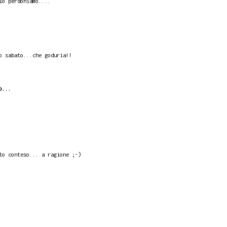
lo perdoniamo....
o sabato...che goduria!!
o...
to conteso... a ragione ;-)