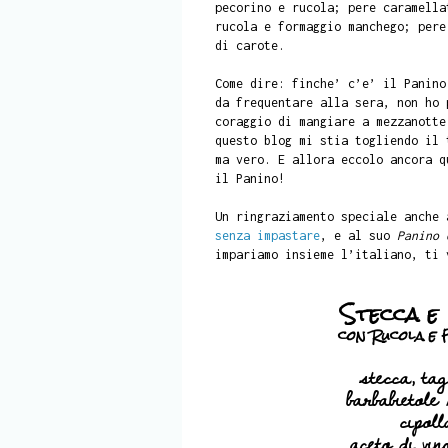
pecorino e rucola; pere caramella
rucola e formaggio manchego; pere
di carote.
Come dire: finche’ c’e’ il Panino
da frequentare alla sera, non ho 
coraggio di mangiare a mezzanotte
questo blog mi stia togliendo il 
ma vero. E allora eccolo ancora q
il Panino!
Un ringraziamento speciale anche
senza impastare
, e al suo
Panino 
impariamo insieme l’italiano, ti 
Stecca e
con Rucola e
stecca, tag
barbabietole
cipol
aceto di vi