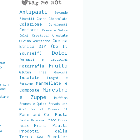
Antipasti
Bevande
Biscotti
Carne
Cioccolato
Colazione
Condimenti
Contorni
Creme e Salse
Crostate
Dolci
Crostacei
Cucina
Cucina Americana
Etnica
DIY (Do It
Dolci
Yourself)
Formaggi e Latticini
ose
Frutta
Fotografia
ro
Gluten Free
Gnocchi
Insalate
Luoghi e
Marmellate e
Persone
a con
Minestre
pane
Composte
e Zuppe
stare
Muffins
Scones e Quick Breads
One
Girl Va al Cinema
OT
e
Pane and Co.
Pasta
Pesce
Pasta Ripiena
Pizza
Primi Piatti
e
Pollo
la
Prodotti della
Terra
Ricette-
Raw