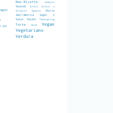
Non-Ricette
Sandwich
,
Secondi
Sottoli
Sottoli e
maggio
Storie
Spezie
Sottaceti
dall'America
Sughi e
Salse Salate
Thanksgiving
m
Vegan
Torte
Uova
e con
Vegetariano
Verdura