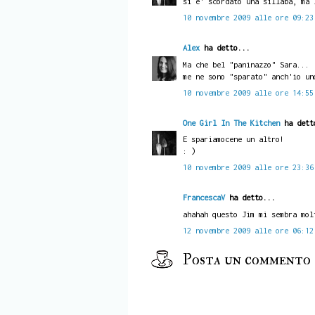
si e' scordato una sillaba, ma 
10 novembre 2009 alle ore 09:23
Alex
ha detto...
Ma che bel "paninazzo" Sara...
me ne sono "sparato" anch'io un
10 novembre 2009 alle ore 14:55
One Girl In The Kitchen
ha dett
E spariamocene un altro!
: )
10 novembre 2009 alle ore 23:36
FrancescaV
ha detto...
ahahah questo Jim mi sembra mol
12 novembre 2009 alle ore 06:12
Posta un commento