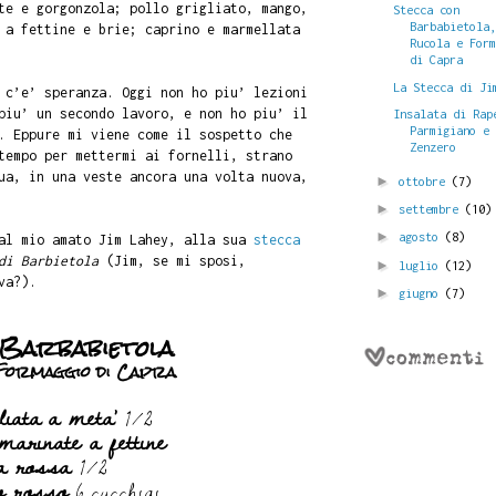
te e gorgonzola; pollo grigliato, mango,
Stecca con
Barbabietola
 a fettine e brie; caprino e marmellata
Rucola e For
di Capra
La Stecca di Ji
 c’e’ speranza. Oggi non ho piu’ lezioni
piu’ un secondo lavoro, e non ho piu’ il
Insalata di Rap
Parmigiano e
. Eppure mi viene come il sospetto che
Zenzero
tempo per mettermi ai fornelli, strano
ua, in una veste ancora una volta nuova,
►
ottobre
(7)
►
settembre
(10)
►
agosto
(8)
 al mio amato Jim Lahey, alla sua
stecca
di Barbietola
(Jim, se mi sposi,
►
luglio
(12)
va?).
►
giugno
(7)
 Barbabietola
 Formaggio di Capra
liata a meta'
1/2
 marinate a fettine
la rossa
1/2
no rosso
6 cucchiai