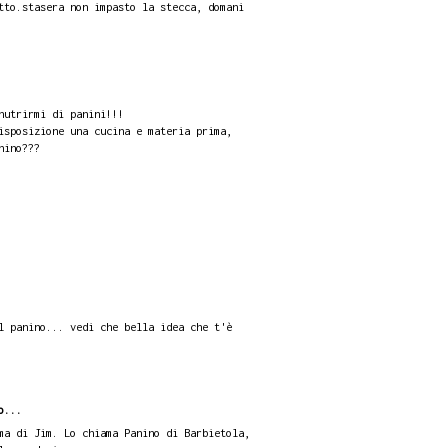
tto.stasera non impasto la stecca, domani
nutrirmi di panini!!!
isposizione una cucina e materia prima,
nino???
l panino... vedi che bella idea che t'è
o...
ma di Jim. Lo chiama Panino di Barbietola,