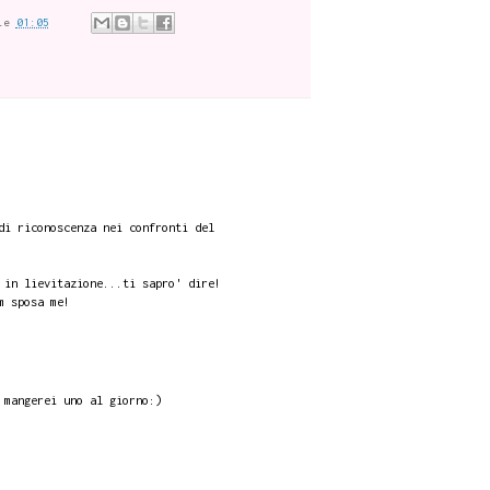
le
01:05
di riconoscenza nei confronti del
 in lievitazione...ti sapro' dire!
m sposa me!
 mangerei uno al giorno:)