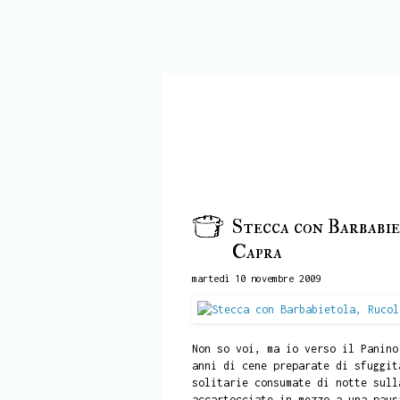
Stecca con Barbabie
Capra
martedì 10 novembre 2009
Non so voi, ma io verso il Panino
anni di cene preparate di sfuggit
solitarie consumate di notte sull
accartocciate in mezzo a una paus