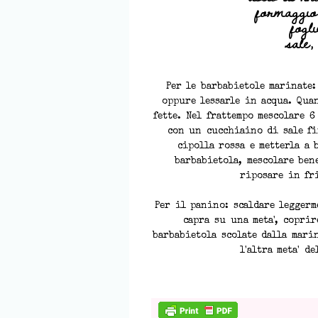
formaggio
fogl
sale, 
Per le barbabietole marinate:
oppure lessarle in acqua. Quan
fette. Nel frattempo mescolare 
con un cucchiaino di sale fi
cipolla rossa e metterla a 
barbabietola, mescolare ben
riposare in fr
Per il panino: scaldare leggerm
capra su una meta', coprir
barbabietola scolate dalla mari
l'altra meta' de