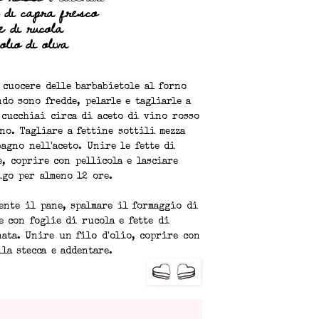
 di capra fresco
ie di rucola
olio di oliva
 cuocere delle barbabietole al forno
do sono fredde, pelarle e tagliarle a
6 cucchiai circa di aceto di vino rosso
no. Tagliare a fettine sottili mezza
bagno nell'aceto. Unire le fette di
e, coprire con pellicola e lasciare
igo per almeno 12 ore.
ente il pane, spalmare il formaggio di
e con foglie di rucola e fette di
nata. Unire un filo d'olio, coprire con
lla stecca e addentare.