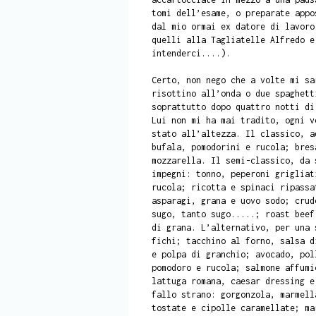
tomi dell’esame, o preparate appo
dal mio ormai ex datore di lavoro
quelli alla Tagliatelle Alfredo e
intenderci....).
Certo, non nego che a volte mi sa
risottino all’onda o due spaghett
soprattutto dopo quattro notti di
Lui non mi ha mai tradito, ogni v
stato all’altezza. Il classico, a
bufala, pomodorini e rucola; bres
mozzarella. Il semi-classico, da 
impegni: tonno, peperoni grigliat
rucola; ricotta e spinaci ripassa
asparagi, grana e uovo sodo; crud
sugo, tanto sugo.....; roast beef
di grana. L’alternativo, per una 
fichi; tacchino al forno, salsa d
e polpa di granchio; avocado, pol
pomodoro e rucola; salmone affumi
lattuga romana, caesar dressing e
fallo strano: gorgonzola, marmell
tostate e cipolle caramellate; ma