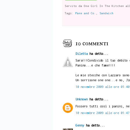
Servito da
One Girl In The Kitchen
al
Tags:
Pane and Co.
,
Sandwich
10 commenti
Diletta
ha detto...
Sara!!!Condivido il tuo debito 
Panino...e che fame!!!!
Le mie stecche con Lazzaro sono
Un sorrisone one one...e no, Ji
10 novembre 2009 alle ore 01:40
Unknown
ha detto...
Fossero tutti così i panini, ne
10 novembre 2009 alle ore 01:47
Genny
ha detto...