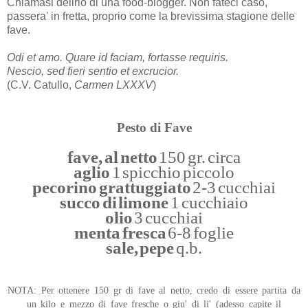
Chiamasi delirio di una food-blogger. Non fateci caso,
passera' in fretta, proprio come la brevissima stagione delle
fave.
Odi et amo. Quare id faciam, fortasse requiris.
Nescio, sed fieri sentio et excrucior.
(C.V. Catullo,
Carmen LXXXV
)
Pesto di Fave
fave, al netto
150 gr. circa
aglio
1 spicchio piccolo
pecorino grattuggiato
2-3 cucchiai
succo di limone
1 cucchiaio
olio
3 cucchiai
menta fresca
6-8 foglie
sale, pepe
q.b.
NOTA: Per ottenere 150 gr di fave al netto, credo di essere partita da
un kilo e mezzo di fave fresche o giu' di li' (adesso capite il