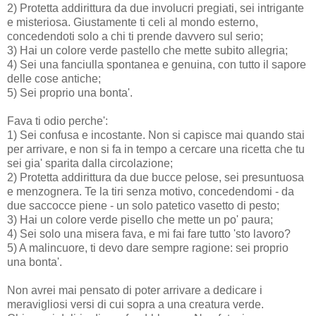
2) Protetta addirittura da due involucri pregiati, sei intrigante
e misteriosa. Giustamente ti celi al mondo esterno,
concedendoti solo a chi ti prende davvero sul serio;
3) Hai un colore verde pastello che mette subito allegria;
4) Sei una fanciulla spontanea e genuina, con tutto il sapore
delle cose antiche;
5) Sei proprio una bonta'.
Fava ti odio perche':
1) Sei confusa e incostante. Non si capisce mai quando stai
per arrivare, e non si fa in tempo a cercare una ricetta che tu
sei gia' sparita dalla circolazione;
2) Protetta addirittura da due bucce pelose, sei presuntuosa
e menzognera. Te la tiri senza motivo, concedendomi - da
due saccocce piene - un solo patetico vasetto di pesto;
3) Hai un colore verde pisello che mette un po' paura;
4) Sei solo una misera fava, e mi fai fare tutto 'sto lavoro?
5) A malincuore, ti devo dare sempre ragione: sei proprio
una bonta'.
Non avrei mai pensato di poter arrivare a dedicare i
meravigliosi versi di cui sopra a una creatura verde.