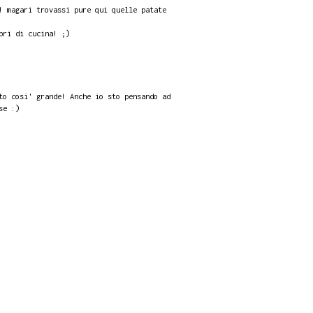
! magari trovassi pure qui quelle patate
bri di cucina! ;)
to cosi' grande! Anche io sto pensando ad
se :)