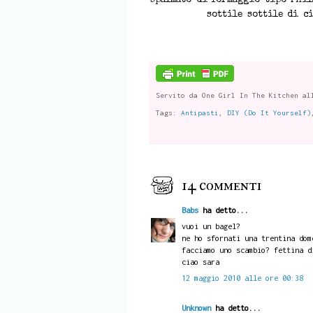
spalmato di formaggio tipo Phil
sottile sottile di ci
Servito da
One Girl In The Kitchen
al
Tags:
Antipasti
,
DIY (Do It Yourself)
14 commenti
Babs
ha detto...
vuoi un bagel?
ne ho sfornati una trentina dom
facciamo uno scambio? fettina d
ciao sara
12 maggio 2010 alle ore 00:38
Unknown
ha detto...