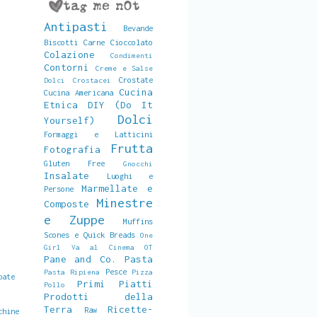
Antipasti
Bevande
Biscotti
Carne
Cioccolato
Colazione
Condimenti
Contorni
Creme e Salse
Crostate
Dolci
Crostacei
Cucina
Cucina Americana
Etnica
DIY (Do It
Dolci
Yourself)
Formaggi e Latticini
Frutta
Fotografia
Gluten Free
Gnocchi
Insalate
Luoghi e
Marmellate e
Persone
Minestre
Composte
e Zuppe
Muffins
Scones e Quick Breads
One
Girl Va al Cinema
OT
Pane and Co.
Pasta
Pesce
Pasta Ripiena
Pizza
pate
Primi Piatti
Pollo
Prodotti della
Terra
Ricette-
Raw
chine