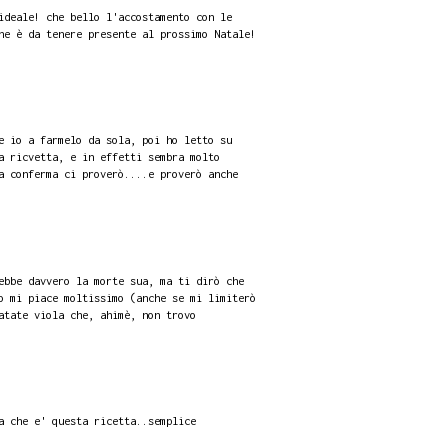
ideale! che bello l'accostamento con le
ne è da tenere presente al prossimo Natale!
e io a farmelo da sola, poi ho letto su
a ricvetta, e in effetti sembra molto
a conferma ci proverò....e proverò anche
ebbe davvero la morte sua, ma ti dirò che
o mi piace moltissimo (anche se mi limiterò
atate viola che, ahimè, non trovo
a che e' questa ricetta..semplice