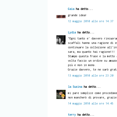
Gaia
ha detto...
grande idea!
12 maggio 2010 alle ore 14:37
Lydia
ha detto...
"Ogni tanto e' davvero rincuora
scaffali hanno una ragione di e
continuare la collezione all'in
sara, ma quanto hai ragione!!!
Stampo questa frase e la metto 
volta faccio un ordine su amazo
più e non in meno.
Grazie davvero, te ne sarò grat
13 maggio 2010 alle ore 23:20
la Susina
ha detto...
mi pare semplice come procedime
non mancherò di provare, grazie
14 maggio 2010 alle ore 14:45
terry
ha detto...