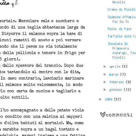
neto
q.b.
Novelle
Crema di Pisell
Salmone Affumic
Fai Da Te
mortaio. Mescolare sale e zucchero e
fondo di una teglia abbastanza larga da
Pesto di Fave
 Disporre il salmone sopra la base di
Farfalle alle C
alcuni rametti di aneto e poi versare
Insalata di
modo che il pesce ne sia totalmente
Primavera.
Asparagi, Fa
n della pellicola e tenere in frigo per
Piselli
3 giorni.
 dallo spessore del trancio. Dopo due
►
aprile
(5)
to: tastandolo al centro con le dita,
►
marzo
(7)
 In caso contrario, lasciarlo marinare
►
febbraio
(9)
il salmone molto velocemente, in modo
►
gennaio
(13)
rlo con carta da cucina e tagliarlo a
molto sottili.
►
2009
(57)
l'ho accompagnato a delle patate viola
'ho condito con una salsina ai capperi
o d'oliva battuti al mortaio). Ma, come
a sarebbe sopra a un bagel tostato e