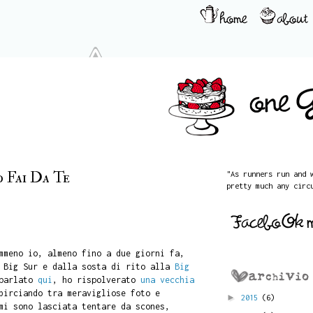
 Fai Da Te
"As runners run and 
pretty much any circ
mmeno io, almeno fino a due giorni fa,
a Big Sur e dalla sosta di rito alla
Big
 parlato
qui
, ho rispolverato
una vecchia
birciando tra meravigliose foto e
►
2015
(6)
mi sono lasciata tentare da scones,