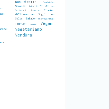
Non-Ricette
Sandwich
Secondi
Sottoli
Sottoli e
i
Storie
Spezie
Sottaceti
ato
dall'America
Sughi e
Salse Salate
Thanksgiving
Vegan
Torte
Uova
Vegetariano
arote
Verdura
ve e