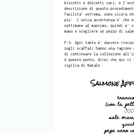
biscotti e dolcetti vari, e l'occ
descrizione di questo procediment
facilita' estrema, sono sicura ch
piu'. L'unica avvertenza e' che n
settimane al massimo, quindi e' c
mano e scegliere un pezzo di salm
P.S: Ogni tanto e' davvero rincuo
sugli scaffali hanno una ragione 
di continuare la collezione all'i
A questo punto, direi che qui ci
vigilia di Natale.
Salmone Affu
tranci
(con la pel
300
sale mari
zucc
pepe nero i