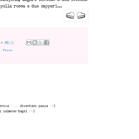
adelphia, magari insieme a una fettina
polla rossa e due capperi...
le
00:11
,
Pesce
enica..... diventavo pazza :-)
i salmone-bagel :-)