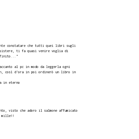
nte constatare che tutti quei libri sugli
sistere, ti fa quasi venire voglia di
finito..."
accanto al pc in modo da leggerla ogni
n, così d'ora in poi ordinerò un libro in
a in eterno
nto, visto che adoro il salmone affumicato
 mille!!