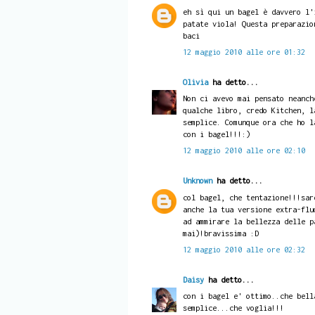
eh sì qui un bagel è davvero l'
patate viola! Questa preparazio
baci
12 maggio 2010 alle ore 01:32
Olivia
ha detto...
Non ci avevo mai pensato neanch
qualche libro, credo Kitchen, l
semplice. Comunque ora che ho l
con i bagel!!!:)
12 maggio 2010 alle ore 02:10
Unknown
ha detto...
col bagel, che tentazione!!!sar
anche la tua versione extra-flu
ad ammirare la bellezza delle p
mai)!bravissima :D
12 maggio 2010 alle ore 02:32
Daisy
ha detto...
con i bagel e' ottimo..che bell
semplice...che voglia!!!