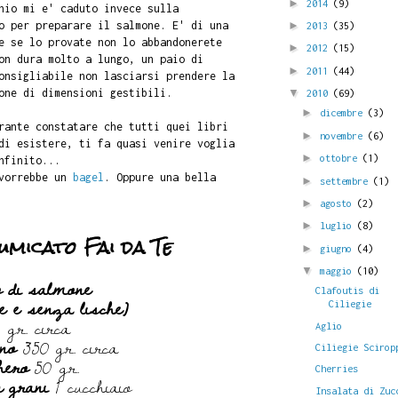
►
2014
(9)
hio mi e' caduto invece sulla
o per preparare il salmone. E' di una
►
2013
(35)
e se lo provate non lo abbandonerete
►
2012
(15)
on dura molto a lungo, un paio di
►
2011
(44)
onsigliabile non lasciarsi prendere la
one di dimensioni gestibili.
▼
2010
(69)
►
dicembre
(3)
rante constatare che tutti quei libri
►
novembre
(6)
di esistere, ti fa quasi venire voglia
►
ottobre
(1)
nfinito...
 vorrebbe un
bagel
. Oppure una bella
►
settembre
(1)
►
agosto
(2)
►
luglio
(8)
micato Fai da Te
►
giugno
(4)
▼
maggio
(10)
o di salmone
Clafoutis di
le e senza lische)
Ciliegie
 gr. circa
Aglio
no
350 gr. circa
Ciliegie Scirop
hero
50 gr.
Cherries
n grani
1 cucchiaio
Insalata di Zuc