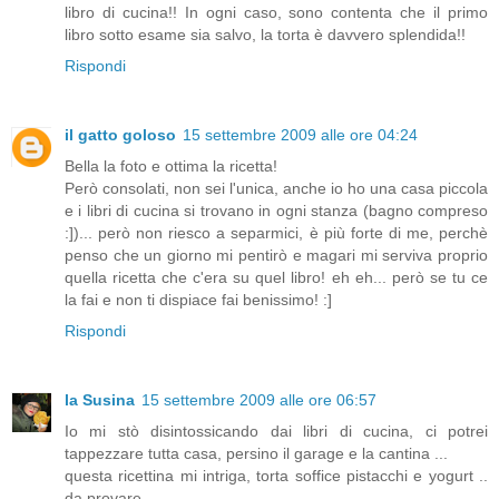
libro di cucina!! In ogni caso, sono contenta che il primo
libro sotto esame sia salvo, la torta è davvero splendida!!
Rispondi
il gatto goloso
15 settembre 2009 alle ore 04:24
Bella la foto e ottima la ricetta!
Però consolati, non sei l'unica, anche io ho una casa piccola
e i libri di cucina si trovano in ogni stanza (bagno compreso
:])... però non riesco a separmici, è più forte di me, perchè
penso che un giorno mi pentirò e magari mi serviva proprio
quella ricetta che c'era su quel libro! eh eh... però se tu ce
la fai e non ti dispiace fai benissimo! :]
Rispondi
la Susina
15 settembre 2009 alle ore 06:57
Io mi stò disintossicando dai libri di cucina, ci potrei
tappezzare tutta casa, persino il garage e la cantina ...
questa ricettina mi intriga, torta soffice pistacchi e yogurt ..
da provare...