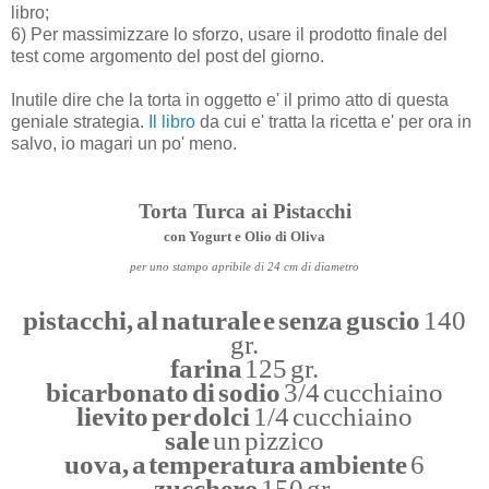
libro;
6) Per massimizzare lo sforzo, usare il prodotto finale del
test come argomento del post del giorno.
Inutile dire che la torta in oggetto e' il primo atto di questa
geniale strategia.
Il libro
da cui e' tratta la ricetta e' per ora in
salvo, io magari un po' meno.
Torta Turca ai Pistacchi
con Yogurt e Olio di Oliva
per uno stampo apribile di 24 cm di diametro
pistacchi, al naturale e senza guscio
140
gr.
farina
125 gr.
bicarbonato di sodio
3/4 cucchiaino
lievito per dolci
1/4 cucchiaino
sale
un pizzico
uova, a temperatura ambiente
6
zucchero
150 gr.