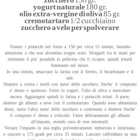
yogurt naturale
180 gr.
olio extra-vergine di oliva
85 gr.
cremotartaro
1/2 cucchiaino
zucchero a velo per spolverare
Tostare i pistacchi nel forno a 150 per circa 15 minuti, facendo
attenzione a che non diventino troppo scuri. Sfregarli tra le mani per
eliminare il piu' possibile la pellicina che li ricopre, quindi tritarli
finemente nel mixer.
In una ciotola, setacciare la farina con il lievito, il bicarbonato e il
sale.
Sbattere a crema i tuorli con meta' dello zucchero, finche' il composto
e' denso e spumoso. Unire lo yogurt, l'olio di oliva e mescolare
ancora. Aggiungere quindi la farina e i pistacchi tritati. A parte,
sbattere gli albumi a neve con il cremotartato. Quando sono abbastanza
densi, unire l'altra meta' dello zucchero e continuare a sbattere finche'
il composto e' denso e trslucido. Unire delicatamente gli albumi
all'impasto, avendo cura di non smontarli.
Versare l'impasto in una teglia preventivamente imburrata e infarinata,
e cuocere a 175 gradi per circa 55 minuti. Lasciare raffreddare su una