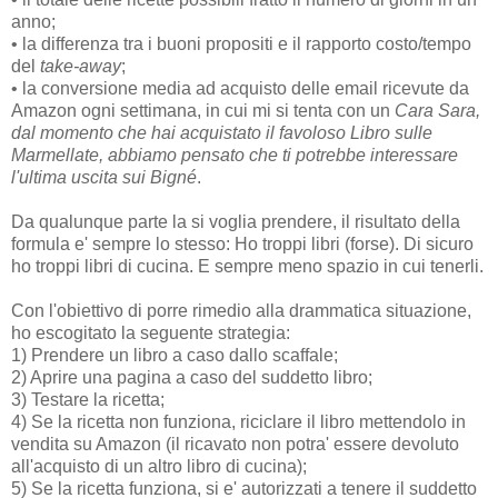
anno;
• la differenza tra i buoni propositi e il rapporto costo/tempo
del
take-away
;
• la conversione media ad acquisto delle email ricevute da
Amazon ogni settimana, in cui mi si tenta con un
Cara Sara,
dal momento che hai acquistato il favoloso Libro sulle
Marmellate, abbiamo pensato che ti potrebbe interessare
l'ultima uscita sui Bigné
.
Da qualunque parte la si voglia prendere, il risultato della
formula e' sempre lo stesso: Ho troppi libri (forse). Di sicuro
ho troppi libri di cucina. E sempre meno spazio in cui tenerli.
Con l'obiettivo di porre rimedio alla drammatica situazione,
ho escogitato la seguente strategia:
1) Prendere un libro a caso dallo scaffale;
2) Aprire una pagina a caso del suddetto libro;
3) Testare la ricetta;
4) Se la ricetta non funziona, riciclare il libro mettendolo in
vendita su Amazon (il ricavato non potra' essere devoluto
all'acquisto di un altro libro di cucina);
5) Se la ricetta funziona, si e' autorizzati a tenere il suddetto