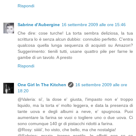
Rispondi
Sabrine d'Aubergine
16 settembre 2009 alle ore 15:46
Che dire: cose turche! La torta sembra deliziosa, la tua
scrittura lo è senza alcun dubbio: connubio perfetto. C'entra
qualcosa quella lunga sequenza di acquisti su Amazon?
Suggerimento: tienili tutti, usane quattro pile per farne le
gambe di un tavolo. A presto
Rispondi
One Girl In The Kitchen
16 settembre 2009 alle ore
18:20
@Valeria: si', la dose e' giusta, l'impasto non e' troppo
liquido, ma la torta e' molto leggera, e data la presenza di
tante uova e degli albumi a neve, e' spugnosa. Puoi
aumentare la farina se vuoi o togliere uno o due uova. Ci
sono comunque 140 gr di pistacchi ridotti a farina.
@Rosy: siiiiii', ho visto, che bello, ma che nostalgia!
@Sabrine: grazie, troppo gentile. In effetti non so se