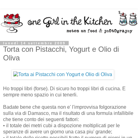
lunedì 14 settembre 2009
Torta con Pistacchi, Yogurt e Olio di
Oliva
Ho troppi libri (forse). Di sicuro ho troppi libri di cucina. E
sempre meno spazio in cui tenerli.
Badate bene che questa non e' l'improvvisa folgorazione
sulla via di Damasco, ma il risultato di una formula infallibile
che tiene conto dei seguenti fattori:
• il totale dei metri cubi a dispozione moltiplicati per le
speranze di avere un giorno una casa piu' grande;
• il totale delle ricette possibili fratto il numero di giorni in un