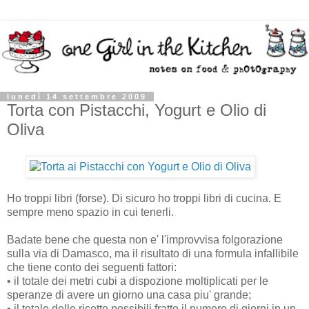
lunedì 14 settembre 2009
Torta con Pistacchi, Yogurt e Olio di
Oliva
Ho troppi libri (forse). Di sicuro ho troppi libri di cucina. E
sempre meno spazio in cui tenerli.
Badate bene che questa non e' l'improvvisa folgorazione
sulla via di Damasco, ma il risultato di una formula infallibile
che tiene conto dei seguenti fattori:
• il totale dei metri cubi a dispozione moltiplicati per le
speranze di avere un giorno una casa piu' grande;
• il totale delle ricette possibili fratto il numero di giorni in un