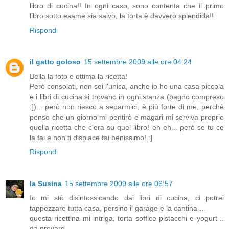
libro di cucina!! In ogni caso, sono contenta che il primo
libro sotto esame sia salvo, la torta è davvero splendida!!
Rispondi
il gatto goloso
15 settembre 2009 alle ore 04:24
Bella la foto e ottima la ricetta!
Però consolati, non sei l'unica, anche io ho una casa piccola
e i libri di cucina si trovano in ogni stanza (bagno compreso
:])... però non riesco a separmici, è più forte di me, perchè
penso che un giorno mi pentirò e magari mi serviva proprio
quella ricetta che c'era su quel libro! eh eh... però se tu ce
la fai e non ti dispiace fai benissimo! :]
Rispondi
la Susina
15 settembre 2009 alle ore 06:57
Io mi stò disintossicando dai libri di cucina, ci potrei
tappezzare tutta casa, persino il garage e la cantina ...
questa ricettina mi intriga, torta soffice pistacchi e yogurt ..
da provare...