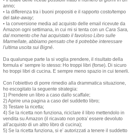
anno;
• la differenza tra i buoni propositi e il rapporto costo/tempo
del
take-away
;
• la conversione media ad acquisto delle email ricevute da
Amazon ogni settimana, in cui mi si tenta con un
Cara Sara,
dal momento che hai acquistato il favoloso Libro sulle
Marmellate, abbiamo pensato che ti potrebbe interessare
l'ultima uscita sui Bigné
.
Da qualunque parte la si voglia prendere, il risultato della
formula e' sempre lo stesso: Ho troppi libri (forse). Di sicuro
ho troppi libri di cucina. E sempre meno spazio in cui tenerli.
Con l'obiettivo di porre rimedio alla drammatica situazione,
ho escogitato la seguente strategia:
1) Prendere un libro a caso dallo scaffale;
2) Aprire una pagina a caso del suddetto libro;
3) Testare la ricetta;
4) Se la ricetta non funziona, riciclare il libro mettendolo in
vendita su Amazon (il ricavato non potra' essere devoluto
all'acquisto di un altro libro di cucina);
5) Se la ricetta funziona, si e' autorizzati a tenere il suddetto