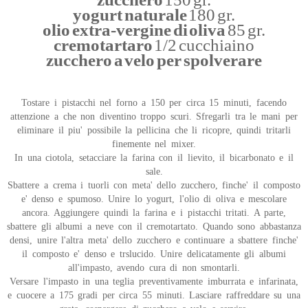
yogurt naturale
180 gr.
olio extra-vergine di oliva
85 gr.
cremotartaro
1/2 cucchiaino
zucchero a velo per spolverare
Tostare i pistacchi nel forno a 150 per circa 15 minuti, facendo
attenzione a che non diventino troppo scuri. Sfregarli tra le mani per
eliminare il piu' possibile la pellicina che li ricopre, quindi tritarli
finemente nel mixer.
In una ciotola, setacciare la farina con il lievito, il bicarbonato e il
sale.
Sbattere a crema i tuorli con meta' dello zucchero, finche' il composto
e' denso e spumoso. Unire lo yogurt, l'olio di oliva e mescolare
ancora. Aggiungere quindi la farina e i pistacchi tritati. A parte,
sbattere gli albumi a neve con il cremotartato. Quando sono abbastanza
densi, unire l'altra meta' dello zucchero e continuare a sbattere finche'
il composto e' denso e trslucido. Unire delicatamente gli albumi
all'impasto, avendo cura di non smontarli.
Versare l'impasto in una teglia preventivamente imburrata e infarinata,
e cuocere a 175 gradi per circa 55 minuti. Lasciare raffreddare su una