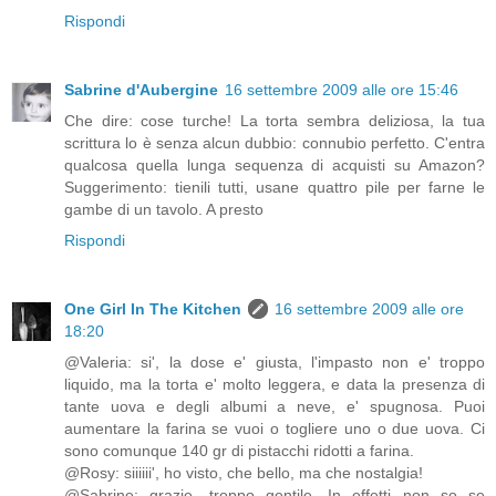
Rispondi
Sabrine d'Aubergine
16 settembre 2009 alle ore 15:46
Che dire: cose turche! La torta sembra deliziosa, la tua
scrittura lo è senza alcun dubbio: connubio perfetto. C'entra
qualcosa quella lunga sequenza di acquisti su Amazon?
Suggerimento: tienili tutti, usane quattro pile per farne le
gambe di un tavolo. A presto
Rispondi
One Girl In The Kitchen
16 settembre 2009 alle ore
18:20
@Valeria: si', la dose e' giusta, l'impasto non e' troppo
liquido, ma la torta e' molto leggera, e data la presenza di
tante uova e degli albumi a neve, e' spugnosa. Puoi
aumentare la farina se vuoi o togliere uno o due uova. Ci
sono comunque 140 gr di pistacchi ridotti a farina.
@Rosy: siiiiii', ho visto, che bello, ma che nostalgia!
@Sabrine: grazie, troppo gentile. In effetti non so se