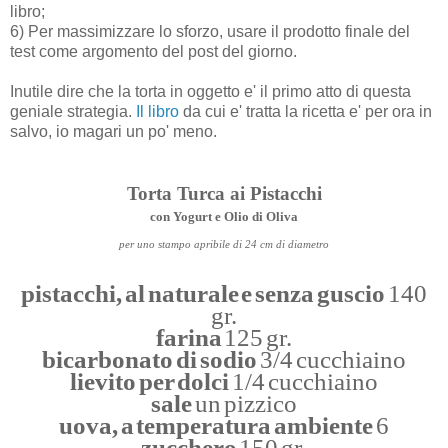
libro;
6) Per massimizzare lo sforzo, usare il prodotto finale del
test come argomento del post del giorno.
Inutile dire che la torta in oggetto e' il primo atto di questa
geniale strategia.
Il libro
da cui e' tratta la ricetta e' per ora in
salvo, io magari un po' meno.
Torta Turca ai Pistacchi
con Yogurt e Olio di Oliva
per uno stampo apribile di 24 cm di diametro
pistacchi, al naturale e senza guscio
140
gr.
farina
125 gr.
bicarbonato di sodio
3/4 cucchiaino
lievito per dolci
1/4 cucchiaino
sale
un pizzico
uova, a temperatura ambiente
6
zucchero
150 gr.