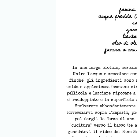
farina 
acqua fredda (1
s
zuc
lievit
olio di ol
farina o cru
In una larga ciotola, mescola
Unire l'acqua e mescolare co
finche' gli ingredienti sono 
umida e appiccicosa (bastano ci
pellicola e lasciare riposare a
e' raddoppiato e la superficie e
Spolverare abbondantemente 
Rovesciarvi sopra l'impasto, pi
poi dargli la forma di una 
"cucitura" verso il basso (se 
guardatevi il video del Pane S