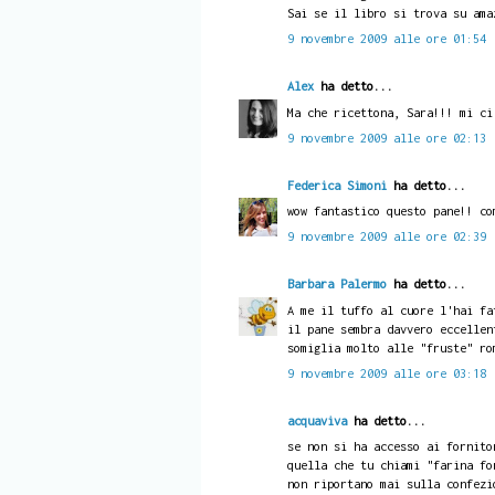
Sai se il libro si trova su ama
9 novembre 2009 alle ore 01:54
Alex
ha detto...
Ma che ricettona, Sara!!! mi ci
9 novembre 2009 alle ore 02:13
Federica Simoni
ha detto...
wow fantastico questo pane!! co
9 novembre 2009 alle ore 02:39
Barbara Palermo
ha detto...
A me il tuffo al cuore l'hai fa
il pane sembra davvero eccellen
somiglia molto alle "fruste" ro
9 novembre 2009 alle ore 03:18
acquaviva
ha detto...
se non si ha accesso ai fornito
quella che tu chiami "farina fo
non riportano mai sulla confezi