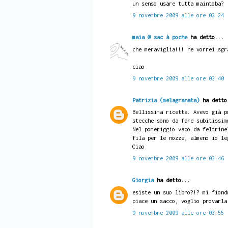
un senso usare tutta maintoba?
9 novembre 2009 alle ore 03:24
maia @ sac à poche
ha detto...
che meraviglia!!! ne vorrei sgr
ciao
9 novembre 2009 alle ore 03:40
Patrizia (melagranata)
ha detto
Bellissima ricetta. Avevo già p
stecche sono da fare subitissim
Nel pomeriggio vado da feltrine
fila per le nozze, almeno io le
Ciao
9 novembre 2009 alle ore 03:46
Giorgia
ha detto...
esiste un suo libro?!? mi fiond
piace un sacco, voglio provarla
9 novembre 2009 alle ore 03:55