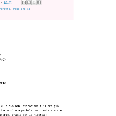
le
00:07
Persone
,
Pane and Co.
?
?:O)
arle
 e la sua non-lavorazione!! Mi ero già
nterno di una pentola, ma queste stecche
ifarle, grazie per la ricetta!!