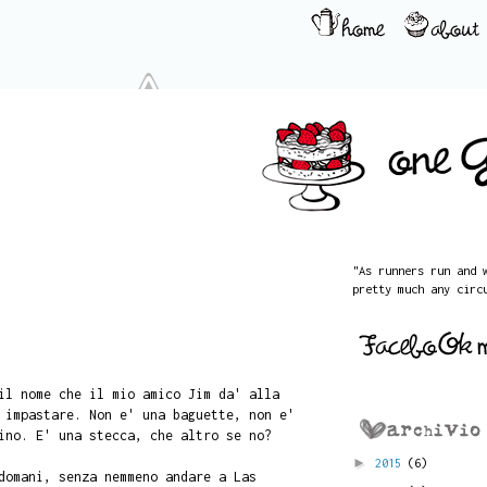
"As runners run and 
pretty much any circ
l nome che il mio amico Jim da' alla
 impastare. Non e' una baguette, non e'
ino. E' una stecca, che altro se no?
►
2015
(6)
domani, senza nemmeno andare a Las