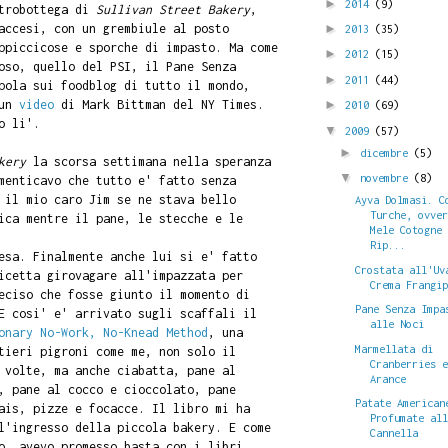
►
2014
(9)
etrobottega di
Sullivan Street Bakery
,
accesi, con un grembiule al posto
►
2013
(35)
ppiccicose e sporche di impasto. Ma come
►
2012
(15)
oso, quello del PSI, il Pane Senza
►
2011
(44)
pola sui foodblog di tutto il mondo,
 un
video
di Mark Bittman del NY Times.
►
2010
(69)
o li'.
▼
2009
(57)
►
dicembre
(5)
akery
la scorsa settimana nella speranza
▼
novembre
(8)
menticavo che tutto e' fatto senza
 il mio caro Jim se ne stava bello
Ayva Dolmasi. C
Turche, ovve
ica mentre il pane, le stecche e le
Mele Cotogne
Rip...
esa. Finalmente anche lui si e' fatto
Crostata all'Uv
icetta girovagare all'impazzata per
Crema Frangi
eciso che fosse giunto il momento di
Pane Senza Impa
E cosi' e' arrivato sugli scaffali il
alle Noci
onary No-Work, No-Knead Method
, una
Marmellata di
tieri pigroni come me, non solo il
Cranberries 
volte, ma anche ciabatta, pane al
Arance
, pane al cocco e cioccolato, pane
Patate American
ais, pizze e focacce. Il libro mi ha
Profumate al
l'ingresso della piccola bakery. E come
Cannella
o, avevo promesso basta con i libri