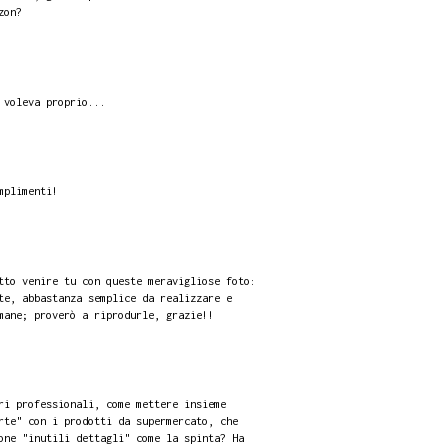
zon?
 voleva proprio...
mplimenti!
tto venire tu con queste meravigliose foto:
te, abbastanza semplice da realizzare e
mane; proverò a riprodurle, grazie!!
ri professionali, come mettere insieme
rte" con i prodotti da supermercato, che
one "inutili dettagli" come la spinta? Ha