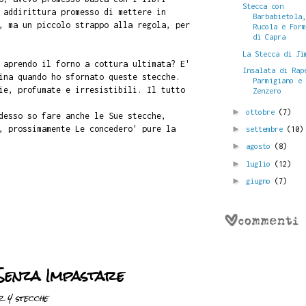
Stecca con
 addirittura promesso di mettere in
Barbabietola
, ma un piccolo strappo alla regola, per
Rucola e For
di Capra
La Stecca di Ji
 aprendo il forno a cottura ultimata? E'
Insalata di Rap
ina quando ho sfornato queste stecche.
Parmigiano e
ie, profumate e irresistibili. Il tutto
Zenzero
►
ottobre
(7)
desso so fare anche le Sue stecche,
, prossimamente Le concedero' pure la
►
settembre
(10)
►
agosto
(8)
►
luglio
(12)
►
giugno
(7)
Senza Impastare
 4 stecche