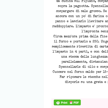
da cucina sul ripiano, cospa
sopra la pagnotta. Spennella
cospargere di sale grosso. Se 
ancora con un po' di farina o
panno e lasciarlo lievitare a
raddoppiare. L'impasto e' pront
l'impronta sen
Circa mezz'ora prima della fine
il forno e portarlo a 250. Ung
semplicemente rivestita di carta
l'impasto in 4 parti, e con del
una stecca della lunghezza
parallelamente, distanziand
Spennellarle di olio e cosp
Cuocere nel forno caldo per 15-
Far riposare le stecche nel
disporle su una grata e 