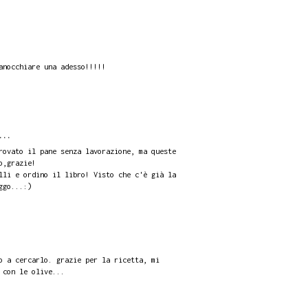
anocchiare una adesso!!!!!
...
rovato il pane senza lavorazione, ma queste
o,grazie!
lli e ordino il libro! Visto che c'è già la
ggo...:)
o a cercarlo. grazie per la ricetta, mi
 con le olive...