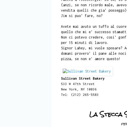
(anzi, se non ricordo male, avevo
vendita quelli che gia' posseggo)
Jim si puo' fare, no?
Avete mai avuto un tuffo al cuore
quello che mi e' successo stamatt
Non ci potevo credere, cosi' gonf
per 15 minuti di lavoro.
Signor Lahey, mi vuole sposare? A
domani provero' il pane alle noci
pizza, se non e' amore questo!
Sullivan Street Bakery
533 W 47th Street
New York, NY 10036
Tel: (212) 265-5583
La Stecca 
per