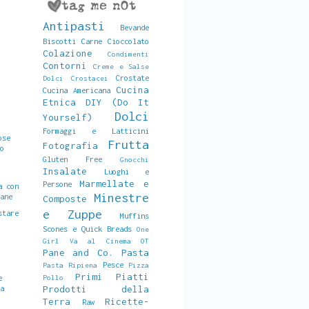
Antipasti
Bevande
Biscotti
Carne
Cioccolato
Colazione
Condimenti
Contorni
Creme e Salse
Crostate
Dolci
Crostacei
Cucina
Cucina Americana
Etnica
DIY (Do It
Dolci
Yourself)
Formaggi e Latticini
ose
Frutta
Fotografia
ro
Gluten Free
Gnocchi
Insalate
Luoghi e
Marmellate e
Persone
a con
Minestre
pane
Composte
e Zuppe
stare
Muffins
Scones e Quick Breads
One
Girl Va al Cinema
OT
e
Pane and Co.
Pasta
Pesce
Pasta Ripiena
Pizza
Primi Piatti
e
Pollo
la
Prodotti della
Terra
Ricette-
Raw