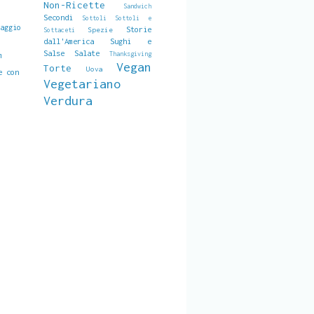
Non-Ricette
Sandwich
,
Secondi
Sottoli
Sottoli e
maggio
Storie
Spezie
Sottaceti
dall'America
Sughi e
Salse Salate
Thanksgiving
m
Vegan
Torte
Uova
e con
Vegetariano
Verdura