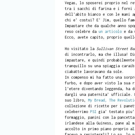
Vegas, lo sposerei proprio nel r
tra i sacchi di farina e i forni 
dell'abito bianco e con le mani a
chi e' costui? E' Jim, quello fam
Impastare che da qualche anno spo
reso celebre da
un articolo
e da
Ecco, avete capito, proprio quell
Ho visitato la
Sullivan Street B
di incontrarlo, ma che illusa! Di
impastare, e quindi probabilmente
tranquillo su una spiaggia caraib
ciabatte lavoravano da sole.
In compenso mi ha fatto una sorpr
furbo, e dopo aver visto la sua r
l'etere diventando leggenda, ha d
dargli una paternita' ufficiale. 
suo libro,
My Bread, The Revoluti
collezione di ricette per i panet
celeberrimo
PSI
gia' testato piu' 
formaggio, panini con la pancetta
irlandese alla Guiness, pane al m
accolto in primo piano proprio al
facevo a resistergli? Lo so, lo s