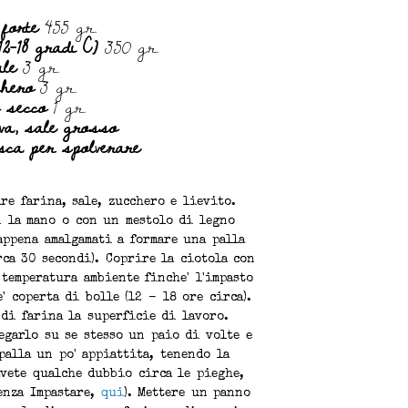
forte
455 gr.
2-18 gradi C)
350 gr.
ale
3 gr.
chero
3 gr.
o secco
1 gr.
iva, sale grosso
sca per spolverare
re farina, sale, zucchero e lievito.
n la mano o con un mestolo di legno
appena amalgamati a formare una palla
rca 30 secondi). Coprire la ciotola con
 temperatura ambiente finche' l'impasto
' coperta di bolle (12 - 18 ore circa).
di farina la superficie di lavoro.
egarlo su se stesso un paio di volte e
palla un po' appiattita, tenendo la
avete qualche dubbio circa le pieghe,
enza Impastare,
qui
). Mettere un panno