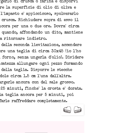
rgerlo di crusca o farina e disporvi
re la superficie di olio di oliva e
l'impasto e' appiccicoso, spolverarlo
 crusca. Richiudere sopra di esso il
ncora per una o due ore. Dovra' circa
o quando, affondando un dito, mantiene
za ritornare indietro.
 della seconda lievitazione, accendere
ere una teglia di circa 30x45 (io l'ho
 forno, senza ungerla d'olio). Dividere
icatezza allungare ogni pezzo formando
 della teglia. Disporre le stecche
ole circa 1.5 cm l'una dall'altra.
argerle ancora con del sale grosso.
25 minuti, finche' la crosta e' dorata.
la teglia ancora per 5 minuti, poi
farle raffreddare completamente.